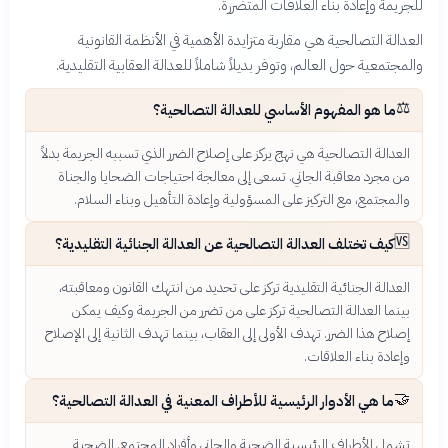
للجريمة وإعادة بناء العلاقات المتضررة.
العدالة التصالحية هي مقاربة متزايدة الأهمية في الأنظمة القانونية
والمجتمعية حول العالم، وتوفر بديلاً شاملاً للعدالة العقابية التقليدية.
⚖️
ما هو المفهوم الأساسي للعدالة التصالحية؟
العدالة التصالحية هي نهج يركز على إصلاح الضرر الذي تسببه الجريمة بدلاً
من مجرد معاقبة الجاني. تسعى إلى معالجة احتياجات الضحايا والجناة
والمجتمع، مع التركيز على المسؤولية وإعادة التأهيل وبناء السلام.
🆚
كيف تختلف العدالة التصالحية عن العدالة الجنائية التقليدية؟
العدالة الجنائية التقليدية تركز على تحديد من انتهك القانون ومعاقبته،
بينما العدالة التصالحية تركز على من تضرر من الجريمة وكيف يمكن
إصلاح هذا الضرر. تهدف الأولى إلى العقاب، بينما تهدف الثانية إلى الإصلاح
وإعادة بناء العلاقات.
🤝
ما هي الأدوار الرئيسية للأطراف المعنية في العدالة التصالحية؟
تشمل الأطراف الرئيسية الضحية والجاني وأفراد المجتمع. الضحية