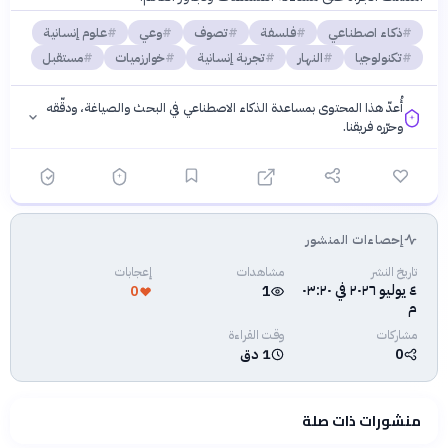
ذكاء اصطناعي
فلسفة
تصوف
وعي
علوم إنسانية
تكنولوجيا
النهار
تجربة إنسانية
خوارزميات
مستقبل
أُعدّ هذا المحتوى بمساعدة الذكاء الاصطناعي في البحث والصياغة، ودقّقه
وحرّره فريقنا.
إحصاءات المنشور
فلسفتنا المعرفية
·
سياسة الذكاء الاصطناعي
تاريخ النشر
مشاهدات
إعجابات
٤ يوليو ٢٠٢٦ في ٠٣:٢٠
0
1
م
مشاركات
وقت القراءة
0
1 دق
منشورات ذات صلة