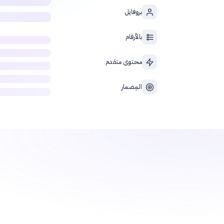
بروفايل
بالأرقام
محتوى متقدم
المِضمار