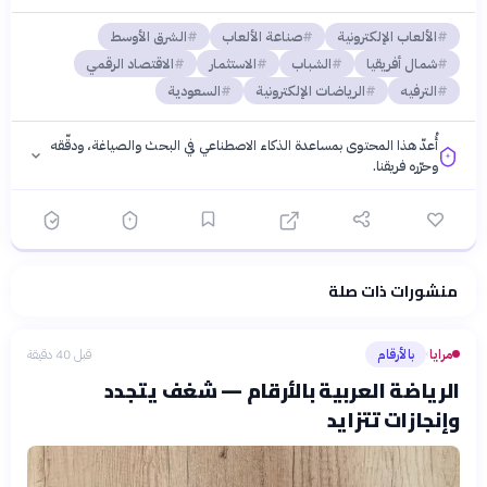
الألعاب الإلكترونية
صناعة الألعاب
الشرق الأوسط
شمال أفريقيا
الشباب
الاستثمار
الاقتصاد الرقمي
الترفيه
الرياضات الإلكترونية
السعودية
أُعدّ هذا المحتوى بمساعدة الذكاء الاصطناعي في البحث والصياغة، ودقّقه
وحرّره فريقنا.
منشورات ذات صلة
فلسفتنا المعرفية
·
سياسة الذكاء الاصطناعي
مرايا
بالأرقام
قبل 40 دقيقة
›
الرياضة العربية بالأرقام — شغف يتجدد
وإنجازات تتزايد