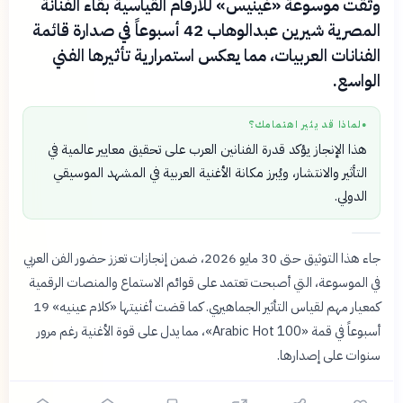
وثّقت موسوعة «غينيس» للأرقام القياسية بقاء الفنانة
المصرية شيرين عبدالوهاب 42 أسبوعاً في صدارة قائمة
الفنانات العربيات، مما يعكس استمرارية تأثيرها الفني
الواسع.
لماذا قد يثير اهتمامك؟
●
هذا الإنجاز يؤكد قدرة الفنانين العرب على تحقيق معايير عالمية في
التأثير والانتشار، ويُبرز مكانة الأغنية العربية في المشهد الموسيقي
الدولي.
جاء هذا التوثيق حتى 30 مايو 2026، ضمن إنجازات تعزز حضور الفن العربي
في الموسوعة، التي أصبحت تعتمد على قوائم الاستماع والمنصات الرقمية
كمعيار مهم لقياس التأثير الجماهيري. كما قضت أغنيتها «كلام عينيه» 19
أسبوعاً في قمة «Arabic Hot 100»، مما يدل على قوة الأغنية رغم مرور
سنوات على إصدارها.