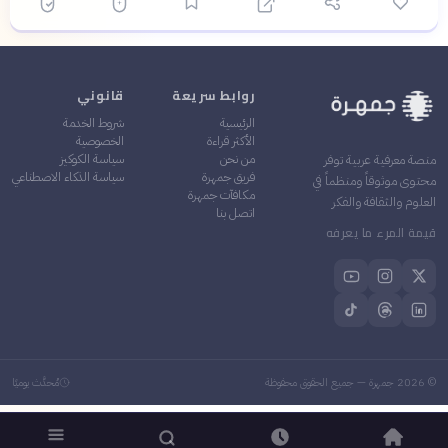
روابط سريعة
قانوني
الرئيسية
شروط الخدمة
الأكثر قراءة
الخصوصية
من نحن
سياسة الكوكيز
منصة معرفية عربية توفر
فريق جمهرة
سياسة الذكاء الاصطناعي
محتوى موثوقاً ومنظماً في
مكافآت جمهرة
العلوم والثقافة والفكر
اتصل بنا
قيمة المرء ما يعرفه
©
2026
جمهرة — جميع الحقوق محفوظة
مُحدَّث يوميًا