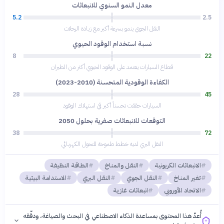
معدل النمو السنوي للانبعاثات
5.2
2.5
النقل الجوي ينمو بسرعة أكبر مع زيادة الرحلات
نسبة استخدام الوقود الحيوي
8
22
قطاع السيارات يعتمد على الوقود الحيوي أكثر من الطيران
الكفاءة الوقودية المتحسنة (2010-2023)
28
45
السيارات حققت تحسناً أكبر في استهلاك الوقود
التوقعات للانبعاثات صفرية بحلول 2050
38
72
النقل البري لديه خطط طموحة للتحول الكهربائي
الانبعاثات الكربونية
النقل والمناخ
الطاقة النظيفة
تغير المناخ
النقل الجوي
النقل البري
الاستدامة البيئية
الاتحاد الأوروبي
انبعاثات غازية
أُعدّ هذا المحتوى بمساعدة الذكاء الاصطناعي في البحث والصياغة، ودقّقه