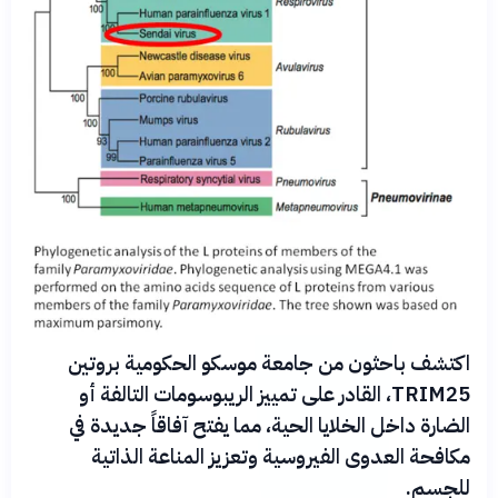
اكتشف باحثون من جامعة موسكو الحكومية بروتين
TRIM25، القادر على تمييز الريبوسومات التالفة أو
الضارة داخل الخلايا الحية، مما يفتح آفاقاً جديدة في
مكافحة العدوى الفيروسية وتعزيز المناعة الذاتية
للجسم.