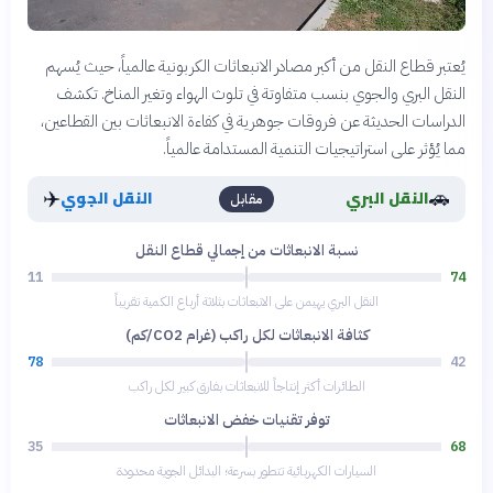
يُعتبر قطاع النقل من أكبر مصادر الانبعاثات الكربونية عالمياً، حيث يُسهم
النقل البري والجوي بنسب متفاوتة في تلوث الهواء وتغير المناخ. تكشف
الدراسات الحديثة عن فروقات جوهرية في كفاءة الانبعاثات بين القطاعين،
مما يُؤثر على استراتيجيات التنمية المستدامة عالمياً.
✈️
🚗
النقل البري
النقل الجوي
مقابل
نسبة الانبعاثات من إجمالي قطاع النقل
11
74
النقل البري يهيمن على الانبعاثات بثلاثة أرباع الكمية تقريباً
كثافة الانبعاثات لكل راكب (غرام CO2/كم)
78
42
الطائرات أكثر إنتاجاً للانبعاثات بفارق كبير لكل راكب
توفر تقنيات خفض الانبعاثات
35
68
السيارات الكهربائية تتطور بسرعة؛ البدائل الجوية محدودة