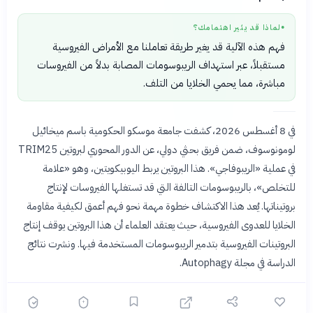
لماذا قد يثير اهتمامك؟
●
فهم هذه الآلية قد يغير طريقة تعاملنا مع الأمراض الفيروسية
مستقبلاً، عبر استهداف الريبوسومات المصابة بدلاً من الفيروسات
مباشرة، مما يحمي الخلايا من التلف.
في 8 أغسطس 2026، كشفت جامعة موسكو الحكومية باسم ميخائيل
لومونوسوف، ضمن فريق بحثي دولي، عن الدور المحوري لبروتين TRIM25
في عملية «الريبوفاجي». هذا البروتين يربط اليوبيكويتين، وهو «علامة
للتخلص»، بالريبوسومات التالفة التي قد تستغلها الفيروسات لإنتاج
بروتيناتها. يُعد هذا الاكتشاف خطوة مهمة نحو فهم أعمق لكيفية مقاومة
الخلايا للعدوى الفيروسية، حيث يعتقد العلماء أن هذا البروتين يوقف إنتاج
البروتينات الفيروسية بتدمير الريبوسومات المستخدمة فيها. ونشرت نتائج
الدراسة في مجلة Autophagy.