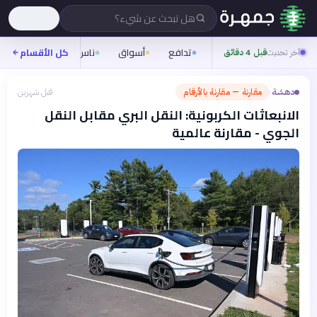
هل تبحث عن شيء؟
تدافع
أسواق
ناس
روح
كل الأقسام
شيفر
آخر تحديث
قبل 4 دقائق
دهشة
مقارنة — مقارنة بالأرقام
قبل شهرين
›
الانبعاثات الكربونية: النقل البري مقابل النقل
الجوي - مقارنة عالمية