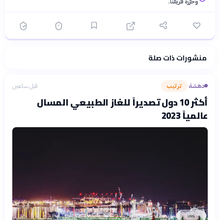
وحرّره فريقنا.
منشورات ذات صلة
فلسفتنا المعرفية
·
سياسة الذكاء الاصطناعي
دهشة
ترتيب
قبل ساعتين
›
أكثر 10 دول تصديراً للغاز الطبيعي المسال
عالمياً 2023