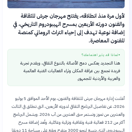
لأول مرة منذ انطلاقه، يفتتح مهرجان جرش للثقافة
والفنون دورته الأربعين بمسرح الهيبودروم التاريخي، في
إضافة نوعية تهدف إلى إحياء التراث الروماني كمنصة
للفنون المعاصرة.
لماذا قد يثير اهتمامك؟
●
هذا التجديد يعكس دمج الأصالة بالتنوع الثقافي، ويقدم تجربة
فريدة تجمع بين عراقة المكان وثراء الفعاليات الفنية العالمية
والعربية والأردنية للجمهور.
أعلنت إدارة مهرجان جرش للثقافة والفنون، يوم الأحد الموافق 5 يوليو
2026، عن تفاصيل البرنامج الثقافي لدورته الأربعين، التي تنطلق في الثالث
والعشرين من تموز وتستمر حتى العشرين من آب 2026. ويشمل البرنامج
أكثر من 212 فعالية فنية وثقافية وتراثية وعائلية. وتُعد إضافة مسرح
الهيبودروم، الذي يتسع لنحو 3000 متفرج ويقع على مساحة 11 دونمًا