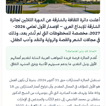
أعلنت دائرة الثقافة بالشارقة عن الدورة الثلاثين لجائزة
الشارقة للإبداع العربي – الإصدار الأول لعامي 2026-
2027، مخصصة للمخطوطات التي لم تُنشر بعد، وذلك
في مجالات الشعر والقصة والرواية والنقد وأدب الطفل.
لماذا قد يثير اهتمامك؟
●
تُقدم الجائزة فرصة فريدة للمواهب العربية الشابة لتقديم أعمالهم
الأولى ونيل التقدير، ما يدعم مسيرتهم الأدبية ويثري المشهد الثقافي.
تستقبل الجائزة المشاركات حتى 31 أكتوبر 2026، بشرط أن يكون العمل
هو الأول للمؤلف في المجال المقدم، وأن تتراوح أعمار المشاركين بين 18
و40 عامًا. وتهدف هذه المبادرة، التي تأتي بتوجيهات من الشيخ الدكتور
سلطان بن محمد القاسمي، إلى دعم الكتّاب والمبدعين في الإمارات
ومختلف أنحاء الوطن العربي. سيتم الإعلان عن النتائج في يناير 2027،