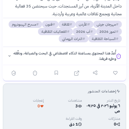
داخل المدينة الأثرية، من أبرز المستجدات، حيث سيحتضن 35 فعالية
مجانية ويجمع ثقافات عالمية وعربية وأردنية.
مهرجان جرش
الأردن
ثقافة
فنون
مسرح الهيبودروم
تموز 2026
آب 2026
الفعاليات الثقافية
السياحة الثقافية
التراث الروماني
أُعدّ هذا المحتوى بمساعدة الذكاء الاصطناعي في البحث والصياغة، ودقّقه
وحرّره فريقنا.
إحصاءات المنشور
فلسفتنا المعرفية
·
سياسة الذكاء الاصطناعي
تاريخ النشر
مشاهدات
إعجابات
٦ يوليو ٢٠٢٦ في ٠٩:٢٥
0
3
ص
مشاركات
وقت القراءة
0
1 دق