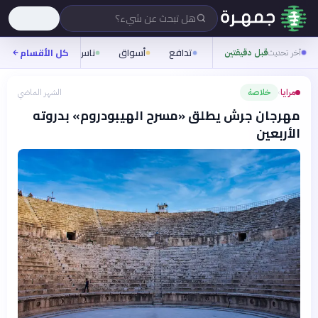
هل تبحث عن شيء؟
تدافع
أسواق
ناس
روح
كل الأقسام
شيفر
آخر تحديث
قبل دقيقتين
مرايا
خلاصة
الشهر الماضي
›
مهرجان جرش يطلق «مسرح الهيبودروم» بدروته
الأربعين