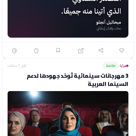
الذي أتينا منه جميعًا.
ميخائيل أنجلو
نحات وفنان إيطالي
مرايا
خلاصة
قبل 7 ساعات
›
3 مهرجانات سينمائية تُوحّد جهودها لدعم
السينما العربية