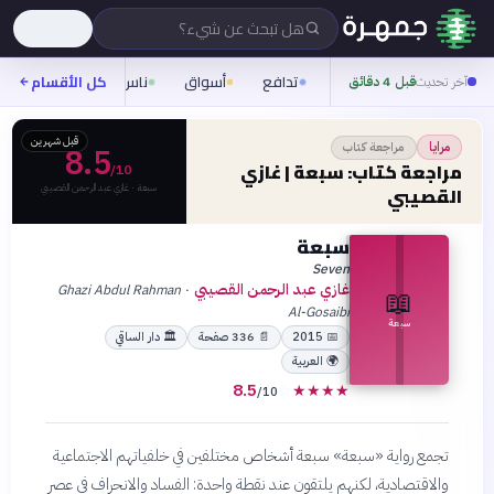
هل تبحث عن شيء؟
تدافع
أسواق
ناس
روح
كل الأقسام
شيفر
آخر تحديث
قبل 4 دقائق
قبل شهرين
مراجعة كتاب
مرايا
8.5
مراجعة كتاب: سبعة | غازي
/10
سبعة · غازي عبد الرحمن القصيبي
القصيبي
سبعة
Seven
غازي عبد الرحمن القصيبي
Ghazi Abdul Rahman
·
📖
Al-Gosaibi
سبعة
📅
2015
📄
336
صفحة
🏛
دار الساقي
🌍
العربية
8.5
☆
★
★
★
★
/10
تجمع رواية «سبعة» سبعة أشخاص مختلفين في خلفياتهم الاجتماعية
والاقتصادية، لكنهم يلتقون عند نقطة واحدة: الفساد والانحراف في عصر