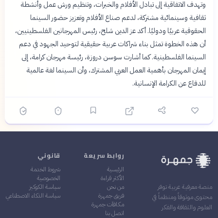
وتهدف الاتفاقية إلى تبادل الأفلام والخبرات، وتنظيم ورش عمل وأنشطة
ثقافية وسينمائية مشتركة، لدعم صناع الأفلام وتعزيز حضور السينما
الحقوقية عربيًا ودوليًا. أكد عز الدين شلح، رئيس المهرجانين الفلسطينيين،
أن هذه الخطوة تمثل بناء شراكات عربية حقيقية لتوحيد الجهود في دعم
السينما الفلسطينية. كما أشارت سوسن دروزة، رئيسة مهرجان كرامة، إلى
إيمان المهرجان بأهمية العمل العربي المشترك، وأن السينما لغة عالمية
للدفاع عن الكرامة الإنسانية.
روابط سريعة
قانوني
الرئيسية
شروط الخدمة
الأكثر قراءة
الخصوصية
من نحن
سياسة الكوكيز
منصة معرفية عربية توفر
فريق جمهرة
سياسة الذكاء الاصطناعي
محتوى موثوقاً ومنظماً في
مكافآت جمهرة
العلوم والثقافة والفكر
اتصل بنا