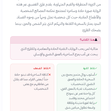
من الثروة المتطرفة والقيم المتهاوية. يقدم غازي القصيبي عبر هذه
الرواية صورة حادة وساخرة لمجتمع تحكمه المصالح الشخصية
والأطماع المادية، حيث كل شخصية تمثل وجهاً من وجوه الفساد.
السرد يمتاز بالسخرية اللاذعة والتهكم الذي يثير الشجن والحزن بينما
يضحك القارئ.
👤
هذا الكتاب؟
مثالية لمن يحب الروايات النقدية الحادة والمعاصرة، وللقارئ الذي
يبحث عن أدب يمزج الساخرية بالعمق النفسي والإنساني
✓
نقاط القوة
✕
نقاط الضعف
أسلوب روائي متميز يجمع بين
كثافة الساخرية قد تبدو حادة
✕
✓
السخرية الحادة والعمق
جداً لبعض القراء، مما قد يقلل
النفسي للشخصيات
من تعاطفهم مع بعض
شخصيات غنية بالمعنى الفني،
الشخصيات
✓
كل واحدة تعبر عن نموذج
اجتماعي محدد وفاسد
براعة لغوية متينة وثقافة
✓
واسعة تطاول ميادين شتى