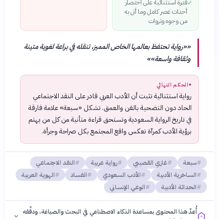
قدرة استثنائية على اختصار
✓
أحداث عصر كامل وما أتى به
من وجوه وثروات
«
«رواية تحتفظ بعالمها الخاص المميز، تنقله في براعة لغوية متينة
وثقافة واسعة»
»
●
الحكم النهائي
رواية استثنائية تثبت أن الأدب العربي قادر على النقد الاجتماعي
الحاد دون التضحية بالفن والعمق. تشكل «سبعة» علامة فارقة
في تاريخ الرواية السعودية وتستحق قراءة متأنية من كل من يهتم
برؤية الأدب كمرآة تعكس واقع المجتمع بكل صراحة وجرأة.
سبعة
غازي القصيبي
رواية عربية
النقد الاجتماعي
الساخرية الأدبية
الأدب السعودي
الفساد
الهوية العربية
الحداثة الأدبية
الوعي الإنساني
أُعدّ هذا المحتوى بمساعدة الذكاء الاصطناعي في البحث والصياغة، ودقّقه