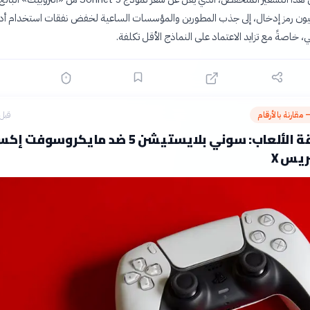
يون رمز إدخال، إلى جذب المطورين والمؤسسات الساعية لخفض نفقات استخدام أد
، خاصةً مع تزايد الاعتماد على النماذج الأقل تكلفة.
 مقارنة بالأرقام
قبل 5 ساع
صراع عمالقة الألعاب: سوني بلايستيشن 5 ضد مايكروسوفت 
يس X