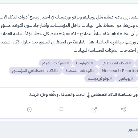
ديدة إلى دعم عملاء مثل يونيليفر ونوفو نورديسك في اختيار ودمج أدوات الذكاء الا
وغيرها، مع الحفاظ على البيانات داخل المؤسسات. وأشار جادسون ألثوف، مسؤول
مايكروسوفت، إلى أن ربط «Copilot» سابقًا بنماذج «OpenAI» فقط كان خطأ، مؤكدًا حاجة
ج وربطها ببياناتهم الخاصة. هذا القرار يعكس اتجاهًا في السوق نحو حلول ذكاء اصطنا
احتياجات الشركات الحساسة للبيانات.
الذكاء الاصطناعي
تكنولوجيا
الشركات الكبرى
Microsoft Fronti
الولايات المتحدة
الذكاء الاصطناعي المؤسسي
يونيلفير
نوفو نورديسك
توى بمساعدة الذكاء الاصطناعي في البحث والصياغة، ودقّقه وحرّره فريقنا.
·
سياسة الذكاء الاصطناعي
نشور