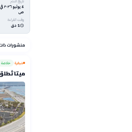
تاريخ النشر
ص
وقت القراءة
1 دق
منشورات ذات
شيفرة
خلاصة
›
ميتا تُطل