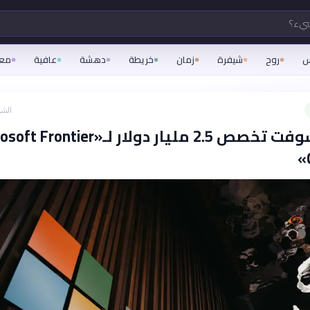
شيء؟
س
روح
شيفرة
زمان
خريطة
دهشة
عافية
مع
الشه
مايكروسوفت تخصص 2.5 مليار دولار لـ«ontier