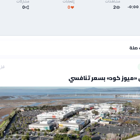
مشاهدات
إعجابات
مشاركات
٤ يوليو ٢٠٢٦ في ٠٥:٥٥
0
0
2
 صلة
قبل 40 دق
ق «ميوز كود» بسعر تنافسي