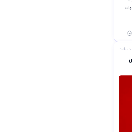
وات
ات
إكس