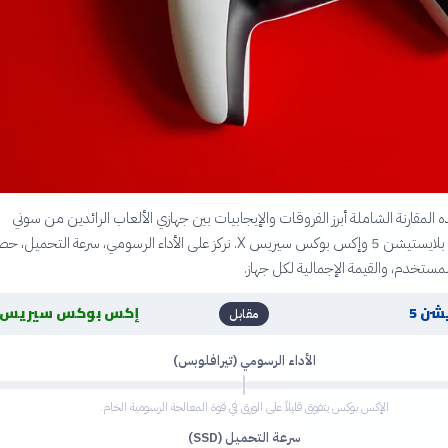
لمقارنة الشاملة أبرز الفروقات والإيجابيات بين جهازي الألعاب الرائدين من سوني
ومايكروسوفت، بلايستيشن 5 وإكس بوكس سيريس X. نركز على الأداء الرسومي، سرعة التحمي
لمستخدم، والقيمة الإجمالية لكل جهاز.
شن 5
إكس بوكس سيريس X
مقابل
الأداء الرسومي (تيرافلوبس)
الإكس بوكس يتفوق قليلاً على الورق في قوة المعالجة الرسومية الخام.
سرعة التحميل (SSD)