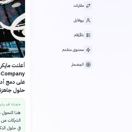
مقارنات
بروفايل
بالأرقام
محتوى متقدم
المِضمار
على دمج أدوا
حلول جاهزة
لماذا قد يثي
●
هذا التحول 
الشركات من ت
في حلول الذك