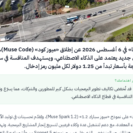
كشفت «ميتا» في 6
جديد يعتمد على الذكاء الاصطناعي، ويستهدف المنافسة في 
أ من 1.25 دولار لكل مليون رمز إدخال.
ر اهتمامك؟
د تُخفض تكاليف تطوير البرمجيات بشكل كبير للمطورين والشركات، مما يسرّع وتي
زز التنافسية في قطاع الذكاء الاصطناعي.
يعتمد «ميوز كود» على نموذج «ميوز سبارك 1.2» (Muse Spark 1.2)، ويُقدّم تحسينات في تو
المعقدة، مع دعم لتشغيل عدة وكلاء فرعيين لتسريع إنجاز المشاريع البرمجية. وت