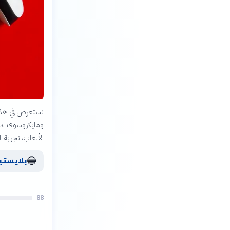
نستعرض في هذه ا
الألعاب، تجربة ا
🔵
بلايستي
88