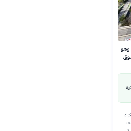
 أغسطس 2026 عن إطلاق «ميوز كود» (Muse Code)، وهو
سوق
رة
ليد الأكواد
هدف
«ميتا» من خلال هذا التسعير المنخفض، الذي يقل عن سعر نموذج Sonnet 5 من «أنثروبيك» البالغ 3