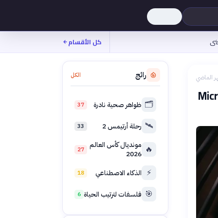
نى
كل الأقسام
رائج
الكل
ر الماضي
Microsoft Fr
🗂️
ظواهر صحية نادرة
37
🛰️
رحلة أرتيمس 2
33
مونديال كأس العالم
🔥
27
2026
⚡
الذكاء الاصطناعي
18
🎯
فلسفات لترتيب الحياة
6