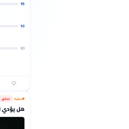
95
93
80
شيفرة
تحقق
›
هل يؤدي ا