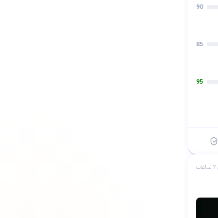
90
85
95
ات