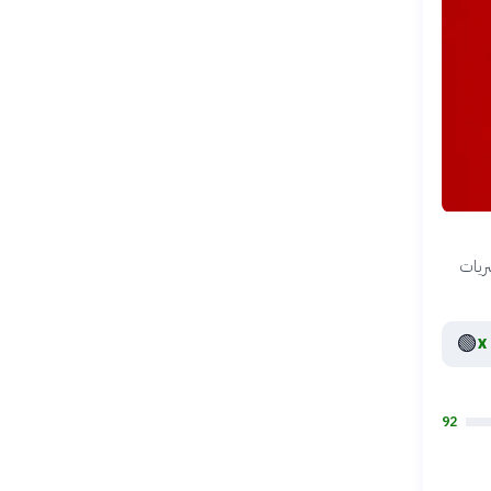
ل، حصريات
🟢
92