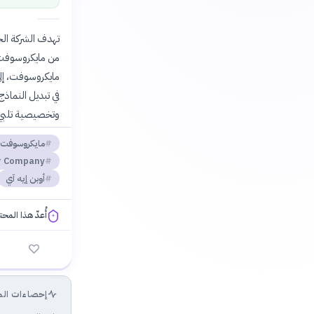
تهدف الشركة الج
من مايكروسوفت 
في تبديل النماذ
وتخصيصية تلبي 
مايكروسوفت
er Company
أوبن إيه آي
أُعدّ هذا المح
فلسفتنا المعرفية
إحصاءات الم