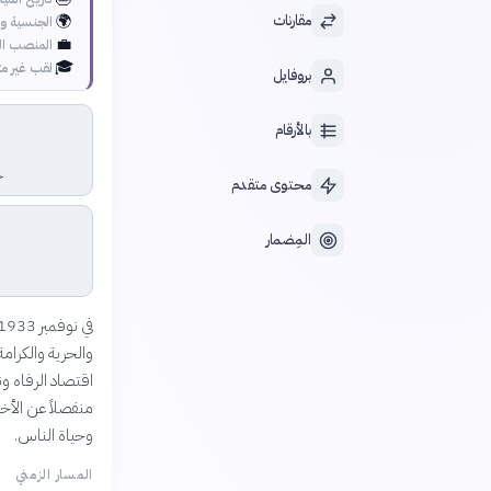
🌍
مقارنات
الجنسية وا
💼
المنصب ال
🎓
لقب غير م
بروفايل
بالأرقام
ج
محتوى متقدم
المِضمار
اقتصاد الرفاه ون
منفصلاً عن الأخل
وحياة الناس.
المسار الزمني