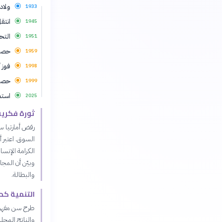
ولادة
1933
انتقل
1945
التح
1951
حصل 
1959
فوز 
1998
حصل 
1999
استم
2025
ثورة فكرية 
السوق. اعتبر أ
الكرامة الإنسا
وبيّن أن الم
والبطالة.
التنمية كح
طرح سن مفهوما
والناتج المحل