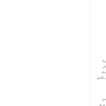
ى حرية
لى
ية،
الأجور
دخل
حرية