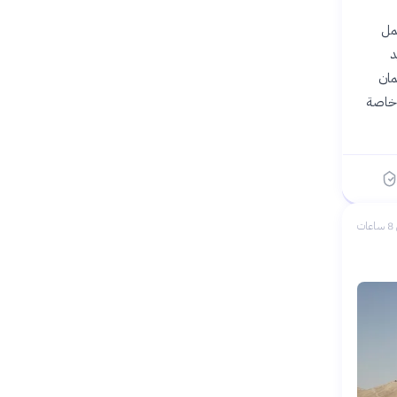
مل
د
مان
، خاصة
ات