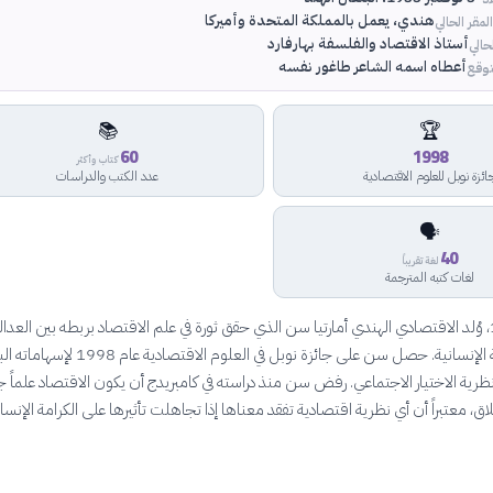
هندي، يعمل بالمملكة المتحدة وأميركا
لمقر الحالي
أستاذ الاقتصاد والفلسفة بهارفارد
حالي
أعطاه اسمه الشاعر طاغور نفسه
توقع
📚
🏆
60
1998
كتاب وأكثر
ائزة نوبل للعلوم الاقتصادية
عدد الكتب والدراسات
🗣️
40
لغة تقريباً
لغات كتبه المترجمة
في نوفمبر 1933، وُلد الاقتصادي الهندي أمارتيا سن الذي حقق ثورة في علم الاقتصاد بربطه بين العدال
والحرية والكرامة الإنسانية. حصل سن على جائزة نوبل في العلوم الاقتصادي
ظرية الاختيار الاجتماعي. رفض سن منذ دراسته في كامبريدج أن يكون الاقتصاد علماً جا
اق، معتبراً أن أي نظرية اقتصادية تفقد معناها إذا تجاهلت تأثيرها على الكرامة الإنسان