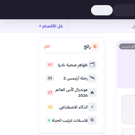
ى
كل الأقسام
رائج
الكل
قبل شهرين
🗂️
ظواهر صحية نادرة
37
🛰️
رحلة أرتيمس 2
33
مونديال كأس العالم
🔥
27
2026
⚡
الذكاء الاصطناعي
18
🎯
فلسفات لترتيب الحياة
6