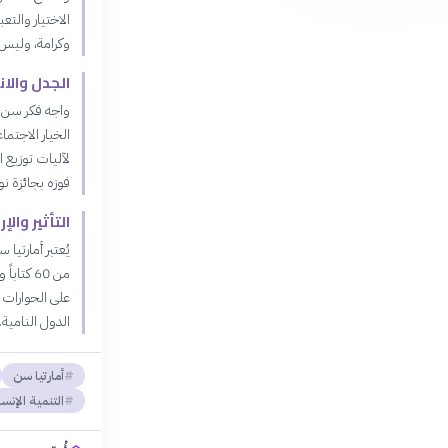
الاختيار والتع
وكرامة، وليس 
الجدل والان
واجه فكر سن نق
الخيار الاجتم
لآليات توزيع ا
فوزه بجائزة نوبل 
التأثير وال
يُعتبر أمارتيا
على الحوارات ح
الدول النامية.
أمارتيا سن
التنمية الإنسا