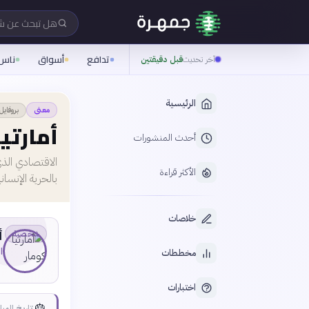
هل تبحث عن 
تدافع
أسواق
ناس
آخر تحديث
قبل دقيقتين
الرئيسية
بروفايل
معنى
أمارتي
أحدث المنشورات
الاقتصادي الذي 
الأكثر قراءة
بالحرية الإنساني
خلاصات
أ
شخصية
ا
مخططات
اختبارات
🎂
تاريخ الميل