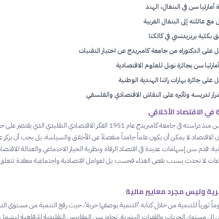
 أمارتيا سن في البنغال، الهند
 مع عائلته إلى البنغال الغربية
ق بكلية بريزيدنسي في كالكتا
على الدكتوراه من جامعة كامبريدج عن اختيار التقنيات
أمارتيا سن بجائزة نوبل للعلوم الاقتصادية
على جائزة بهارات راتنا الهندية الوطنية
رار تدريسه وتأثيره على النقاش الاقتصادي والفلسفي
في الاقتصاد الأخلاقي
رفض أمارتيا سن منذ دراسته في جامعة كامبريدج عام 1951 الفكر الاقتصادي التقليدي الذي يقتصر عل
ن الاقتصاد لا يمكن أن يكون علماً جامداً منفصلاً عن الأخلاق والسياسة، بل يجب أن يركز ع
نية. قدم سن إسهامات عديدة في اقتصاد الرفاه ونظرية الخيار الاجتماعي والعدالة الاقتصاد
جاعات لا تحدث بسبب نقص الغذاء فحسب بل لعوامل اقتصادية واجتماعية معقدة تتعلق ب
رية وليس مجرد معايير مالية
ً ثورياً للتنمية من خلال كتابه 'التنمية بوصفها حرية'، حيث رفع التنمية من مستوى ال
ي إلى مستوى الحريات والقدرات البشرية. تجاوز سن المقاييس التقليدية للرفاهية ليشمل 