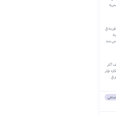
بحرية
ظريته في
ية
لمي منذ
ف أكثر
' و'فكرة العدالة'. في عام 2025، لا تزال أفكاره تؤثر
 في
جتماعي