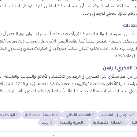
بير والمشاركة السياسية. يؤكد سن أن التنمية الحقيقية تقاس بقدرة الفرد على اختيار حياته 
برقم الناتج المحلي الإجمالي وحده.
تقادات
داً من المدرسة الليبرالية الجديدة التي رأت فيه معارضاً لتحرير الأسواق. يرى البعض أن ن
اعي معقدة وصعبة التطبيق عملياً. كما انتقده البعض لتركيزه على الحريات دون معالجة كاف
لثروات. رغم ذلك، ظلت أفكاره تشكل أساساً معترفاً به في الفكر الاقتصادي والتنموي العا
عام 1998.
إرث الفكري الراهن
 سن من أهم منظّري القرن العشرين في الربط بين الاقتصاد والأخلاق والسياسة والفلسفة. ألّ
من 60 كتاباً ودراسة، منها 'الأخلاق والاقتصاد' و'الهوية والعنف
ول التنمية البشرية والعدالة الاجتماعية عالمياً، خاصة في النقاشات عن اللامساواة والفقر
جائزة نوبل للاقتصاد
الاقتصاد الأخلاقي
الفلسفة الاقتصادية
الرفاه الا
نية
العدالة الاقتصادية
الحرية والتنمية
الهند