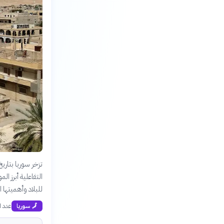
تزخر سوريا بتار
التفاعلية أبرز ا
للبلاد وأهميتها ا
عدد ال
🗾
سوريا