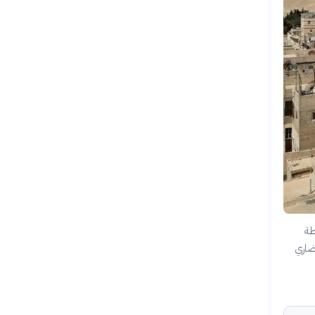
طة
حضاري