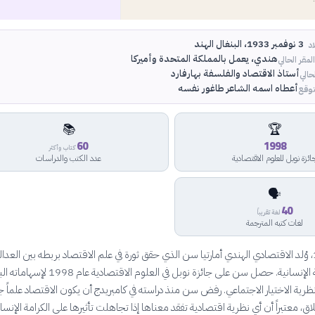
3 نوفمبر 1933، البنغال الهند
اد
هندي، يعمل بالمملكة المتحدة وأميركا
لمقر الحالي
أستاذ الاقتصاد والفلسفة بهارفارد
حالي
أعطاه اسمه الشاعر طاغور نفسه
توقع
📚
🏆
60
1998
كتاب وأكثر
ائزة نوبل للعلوم الاقتصادية
عدد الكتب والدراسات
🗣️
40
لغة تقريباً
لغات كتبه المترجمة
في نوفمبر 1933، وُلد الاقتصادي الهندي أمارتيا سن الذي حقق ثورة في علم الاقتصاد بربطه بين العدال
والحرية والكرامة الإنسانية. حصل سن على جائزة نوبل في العلوم الاقتصادي
ظرية الاختيار الاجتماعي. رفض سن منذ دراسته في كامبريدج أن يكون الاقتصاد علماً جا
اق، معتبراً أن أي نظرية اقتصادية تفقد معناها إذا تجاهلت تأثيرها على الكرامة الإنسان