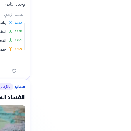
وحياة الناس.
المسار الزمني
ولادة
1933
انتقل
1945
التح
1951
حصل 
1959
تدافع
بالأرقام
›
الفساد السي