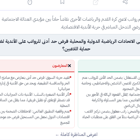
 على الاتحادات الرياضية فرض حد أدنى للرواتب في الأندية؟
ة
قبل 
رواتب لاعبي كرة القدم والرياضات الأخرى نقاشاً حاداً بين مؤيدي العدالة الاجتماعية
❌
ضي التدخل المباشر في حرية الأندية الاقتصادية.
المعارضون
الاتحادات الرياضية الدولية والمحلية فرض حد أدنى للرواتب على الأندية ل
حماية اللاعبين؟
❌
المعارضون
ن الاستغلال: يضمن الحد الأدنى للرواتب عدم
تقييد حرية السوق: فرض حد أدنى يتعارض مع مبادئ ال
الكبرى للاعبين الناشئين والاحتياطيين، وخاصة
الحر والمنافسة الطبيعية، ويحد من حق الأندية في إدارة
دخل المحدود
ميزانياتها
تماعية: يُقلل الفجوة الهائلة في الأجور بين
تأثر الأندية الصغيرة بالسلب: الأندية ذات الميزانيات ا
العاديين، مما يعزز المساواة والكرامة
قد تضطر للإغلاق أو تقليل فريقها، مما يقلل من المنا
جال الرياضي
المحلية
ي والصحي: راتب معقول يضمن تركيز اللاعب
عدم واقعية التطبيق العالمي: الاختلافات الضخمة بين
الرياضية بدلاً من القلق على متطلبات الحياة
اقتصادات الدول تجعل من المستحيل فرض حد موحد
للجميع
اعرض المناظرة كاملة ←