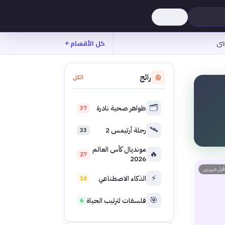
نى
كل الأقسام
رائج
الكل
🗂️
ظواهر صحية نادرة
37
🛰️
رحلة أرتيمس 2
33
مونديال كأس العالم
🔥
27
2026
قبل شهرين
⚡
الذكاء الاصطناعي
18
🎯
فلسفات لترتيب الحياة
6