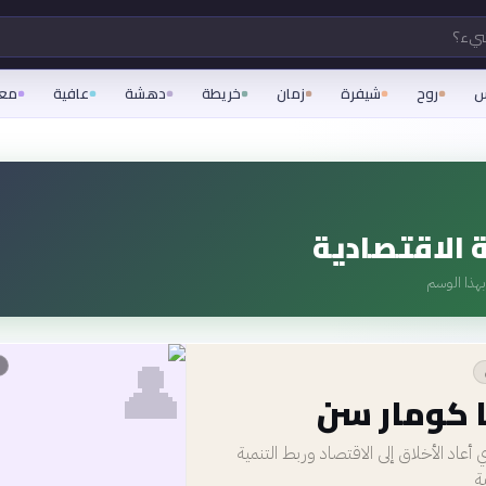
شيء؟
س
روح
شيفرة
زمان
خريطة
دهشة
عافية
مع
ة الاقتصادية
هذا الوسم
👤
ا كومار سن
أعاد الأخلاق إلى الاقتصاد وربط التنمية
ة