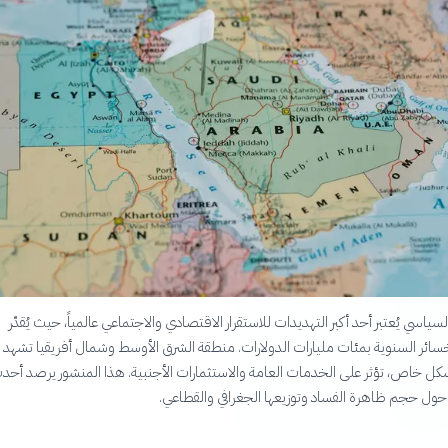
لسياسي يُعتبر أحد أكبر التهديدات للاستقرار الاقتصادي والاجتماعي عالمياً، حيث يُقدّر
سائر السنوية بمئات مليارات الدولارات. منطقة الشرق الأوسط وشمال أفريقيا تشهد
ل خاص، تؤثر على الخدمات العامة والاستثمارات الأجنبية. هذا المنشور يرصد أحد
ة حول حجم ظاهرة الفساد وتوزيعها الجغرافي والقطاعي.