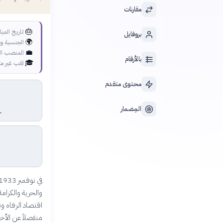
مقارنات
🎂
تاريخ الميل
بروفايل
🌍
الجنسية وا
💼
المنصب ال
بالأرقام
🎓
لقب غير م
محتوى متقدم
المِضمار
ج
اقتصاد الرفاه ون
منفصلاً عن الأخل