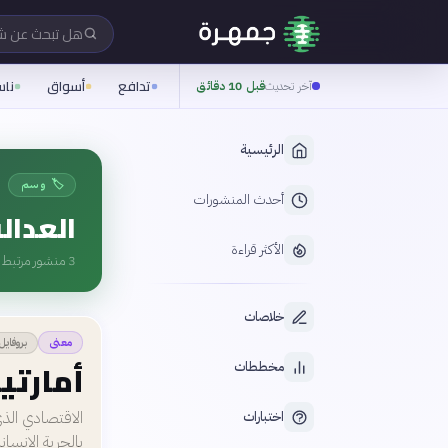
هل تبحث عن 
تدافع
أسواق
نا
آخر تحديث
قبل 10 دقائق
الرئيسية
🏷️ وسم
أحدث المنشورات
العدال
الأكثر قراءة
3
منشور مرتبط ب
خلاصات
بروفايل
معنى
أمارتي
مخططات
الاقتصادي الذي 
اختبارات
بالحرية الإنساني