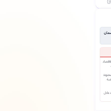
3 أشهر
ضمان
اقتصاد
لمحدودة
فسة
 عادل