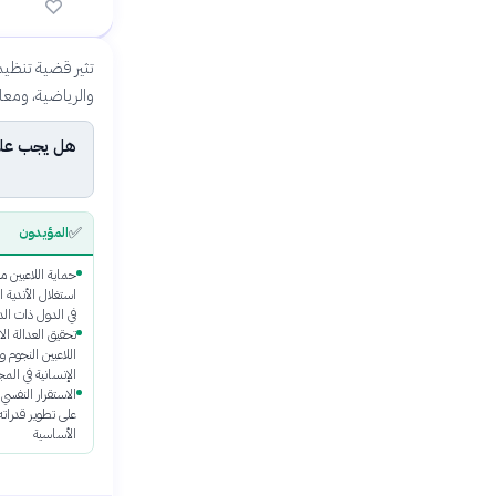
مناظرة: هل يجب
مناظر
حماسة
تثير قضية تنظيم 
✅
والرياضية، ومعار
المؤيدون
هل يجب على 
✅
المؤيدون
حماية اللاعبين م
استغلال الأندية 
في الدول ذات ال
تحقيق العدالة الاج
اللاعبين النجوم و
الإنسانية في الم
الاستقرار النفس
على تطوير قدراته 
الأساسية