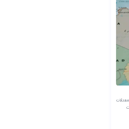
 معدلات
ث