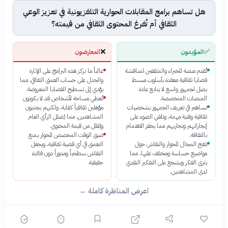
هل تساهم برامج المقابلات الحوارية التلفزيونية في تعزيز الوعي
الثقافي أم تُفرغ المحتوى الثقافي من قيمته؟
❌
✅
المؤيدون
المعارضون
تُقدم منصة للخبراء والمثقفين لمناقشة
غالباً ما تركز هذه البرامج على الإثارة
قضايا ثقافية معقدة بأسلوب مبسط
والجدل على حساب العمق الثقافي، مما
يصل لجمهور واسع لا يتابع عادة
يؤدي إلى تسطيح القضايا المعروضة.
المنصات المتخصصة.
تُعطي مساحة لأشخاص قد لا يكونون
تساهم في تعريف الجمهور بشخصيات
مؤهلين ثقافياً كفاية، ولكنهم يجذبون
ثقافية وفنية مهمة، وتلقي الضوء على
المشاهدين، مما يُضلل الرأي العام
إنجازاتهم وتجاربهم مما يحفز الاهتمام
ويُقلل من قيمة المحتوى.
بالثقافة.
ضيق الوقت المخصص للحوار يمنع
تفتح المجال للحوار والنقاش حول
التعمق في أي قضية ثقافية، ويجعل
مواضيع حساسة ومختلف عليها، مما
النقاش سطحياً ومبتوراً دون فائدة
يثري الفكر ويشجع على التفكير النقدي
حقيقية.
لدى المشاهدين.
اعرض المناظرة كاملة ←