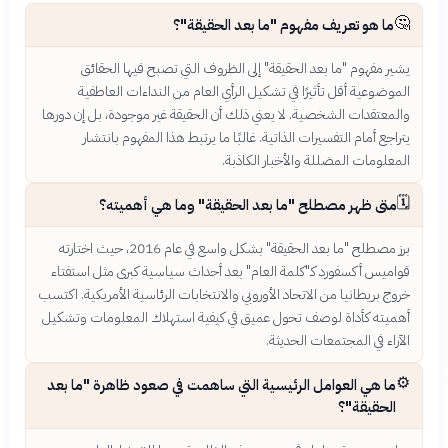
🤔
ما هو تعريف مفهوم "ما بعد الحقيقة"؟
يشير مفهوم "ما بعد الحقيقة" إلى الظروف التي تصبح فيها الحقائق
الموضوعية أقل تأثيرًا في تشكيل الرأي العام من النداءات العاطفية
والمعتقدات الشخصية. لا يعني ذلك أن الحقيقة غير موجودة، بل إن دورها
يتراجع أمام التفسيرات الذاتية. غالبًا ما يرتبط هذا المفهوم بانتشار
المعلومات المضللة والأخبار الكاذبة.
🗓️
متى ظهر مصطلح "ما بعد الحقيقة" وما هي أهميته؟
برز مصطلح "ما بعد الحقيقة" بشكل واسع في عام 2016، حيث اختارته
قواميس أكسفورد كـ"كلمة العام" بعد أحداث سياسية كبرى مثل استفتاء
خروج بريطانيا من الاتحاد الأوروبي والانتخابات الرئاسية الأمريكية. اكتسب
أهميته كأداة لوصف تحول عميق في كيفية استهلاك المعلومات وتشكيل
الآراء في المجتمعات الحديثة.
⚙️
ما هي العوامل الرئيسية التي ساهمت في صعود ظاهرة "ما بعد
الحقيقة"؟