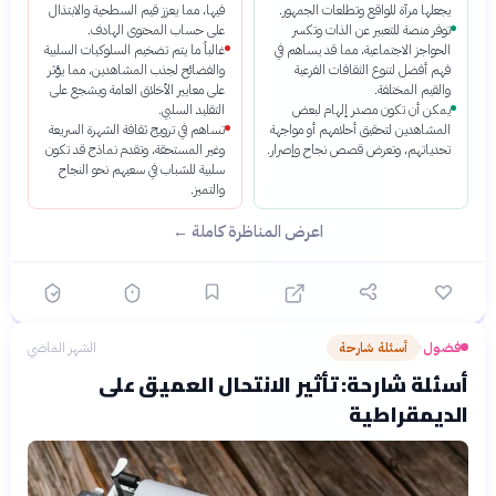
يجعلها مرآة للواقع وتطلعات الجمهور.
فيها، مما يعزز قيم السطحية والابتذال
توفر منصة للتعبير عن الذات وتكسر
على حساب المحتوى الهادف.
الحواجز الاجتماعية، مما قد يساهم في
غالباً ما يتم تضخيم السلوكيات السلبية
فهم أفضل لتنوع الثقافات الفرعية
والفضائح لجذب المشاهدين، مما يؤثر
والقيم المختلفة.
على معايير الأخلاق العامة ويشجع على
يمكن أن تكون مصدر إلهام لبعض
التقليد السلبي.
المشاهدين لتحقيق أحلامهم أو مواجهة
تساهم في ترويج ثقافة الشهرة السريعة
تحدياتهم، وتعرض قصص نجاح وإصرار.
وغير المستحقة، وتقدم نماذج قد تكون
سلبية للشباب في سعيهم نحو النجاح
والتميز.
اعرض المناظرة كاملة ←
فضول
أسئلة شارحة
الشهر الماضي
›
أسئلة شارحة: تأثير الانتحال العميق على
الديمقراطية