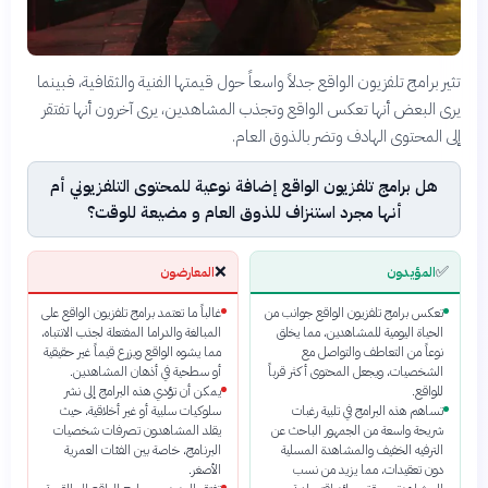
تثير برامج تلفزيون الواقع جدلاً واسعاً حول قيمتها الفنية والثقافية، فبينما
يرى البعض أنها تعكس الواقع وتجذب المشاهدين، يرى آخرون أنها تفتقر
إلى المحتوى الهادف وتضر بالذوق العام.
هل برامج تلفزيون الواقع إضافة نوعية للمحتوى التلفزيوني أم
أنها مجرد استنزاف للذوق العام و مضيعة للوقت؟
❌
✅
المؤيدون
المعارضون
تعكس برامج تلفزيون الواقع جوانب من
غالباً ما تعتمد برامج تلفزيون الواقع على
الحياة اليومية للمشاهدين، مما يخلق
المبالغة والدراما المفتعلة لجذب الانتباه،
نوعاً من التعاطف والتواصل مع
مما يشوه الواقع ويزرع قيماً غير حقيقية
الشخصيات، ويجعل المحتوى أكثر قرباً
أو سطحية في أذهان المشاهدين.
للواقع.
يمكن أن تؤدي هذه البرامج إلى نشر
تساهم هذه البرامج في تلبية رغبات
سلوكيات سلبية أو غير أخلاقية، حيث
شريحة واسعة من الجمهور الباحث عن
يقلد المشاهدون تصرفات شخصيات
الترفيه الخفيف والمشاهدة المسلية
البرنامج، خاصة بين الفئات العمرية
دون تعقيدات، مما يزيد من نسب
الأصغر.