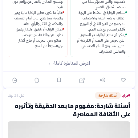
لأعمارهم والذي قد يؤثر سلباً على
وتسمح للفنانين بالتعبير عن رؤاهم دون
نموهم الأخلاقي والنفسي.
قيود.
تساهم الرقابة في الحفاظ على الهوية
غالباً ما تكون معايير الرقابة ذاتية وغير
الثقافية والقيم الدينية والاجتماعية
واضحة، مما يفتح الباب أمام التعسف
للمجتمع من الغزو الثقافي أو الترويج
والتحكم في الفكر والرأي العام.
لأفكار تتصادم مع هذه القيم.
يمكن للرقابة أن تخنق الابتكار وتعيق
يمكن أن تمنع الرقابة نشر المحتوى
تطور الفن والثقافة، حيث يخشى
الذي يحرض على العنف أو الكراهية أو
الفنانون من التجريب أو طرح أفكار
التمييز، مما يعزز السلم الاجتماعي
جريئة خوفاً من المنع.
والتعايش المشترك.
اعرض المناظرة كاملة ←
مرايا
أسئلة شارحة
قبل 28 يومًا
›
أسئلة شارحة: مفهوم ما بعد الحقيقة وتأثيره
على الثقافة المعاصرة