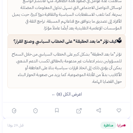
ساهمت عدة عوامل في صعود هذه الظاهرة، منها الانتشار الواسع
لوسائل التواصل الاجتماعي التي تسهل تداول المعلومات المضللة
بسرعة. كما تلعب الاستقطابات السياسية والثقافية دورًا كبيرًا، حيث يميل
الأفراد إلى تصديق ما يتوافق مع قناعاتهم المسبقة. تراجع الثقة في
المؤسسات الإعلامية التقليدية يعد أيضًا عاملاً مؤثرًا.
🗳️
كيف تؤثر "ما بعد الحقيقة" على الخطاب السياسي وصنع القرار؟
تؤثر "ما بعد الحقيقة" بشكل كبير على الخطاب السياسي من خلال السماح
للمسؤولين بنشر ادعاءات غير مدعومة بالحقائق لكسب الدعم الشعبي.
يمكن أن يؤدي ذلك إلى اتخاذ قرارات سياسية بناءً على العاطفة أو
الأكاذيب بدلاً من الأدلة الموضوعية. كما يزيد من صعوبة الحوار البناء
حول القضايا الهامة.
اعرض الكل (8) ←
مرايا
مناظرة
قبل 29 يومًا
›