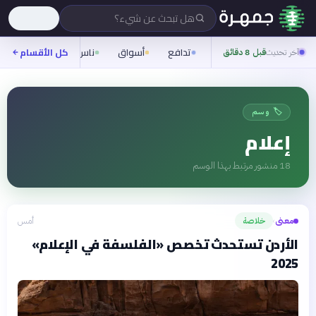
هل تبحث عن شيء؟
تدافع
أسواق
ناس
روح
كل الأقسام
شيفر
آخر تحديث
قبل 8 دقائق
🏷️ وسم
إعلام
18
منشور مرتبط بهذا الوسم
معنى
خلاصة
أمس
›
الأردن تستحدث تخصص «الفلسفة في الإعلام»
2025