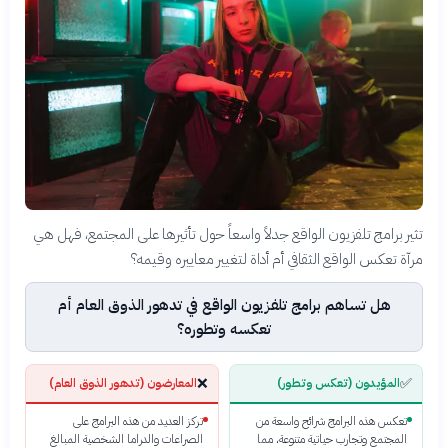
تثير برامج تلفزيون الواقع جدلاً واسعاً حول تأثيرها على المجتمع، فهل هي
مرآة تعكس الواقع الثقافي أم أداة لتغيير معاييره وقيمه؟
هل تساهم برامج تلفزيون الواقع في تدهور الذوق العام أم
تعكسه وتطوره؟
❌
✅
المؤيدون (تعكس وتطور)
المعارضون (تدهور الذوق العام)
تعكس هذه البرامج شرائح واسعة من
تركز العديد من هذه البرامج على
المجتمع وتجارب حياتية متنوعة، مما
الصراعات والدراما الشخصية المبالغ