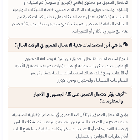
الانتحال العميق هو محتوى إعلامي (فيديو أو صوت) تم تعديله أو
إنشاؤه بواسطة خوارزميات الذكاء الاصطناعي، خاصة الشبكات التوليدية
التنافسية (GANs). تعمل هذه الشبكات على تحليل كميات كبيرة من
البيانات الحقيقية لشخص معين، ثم تُنشئ محتوى جديدًا يبدو وكأنه صادر
عنه، مع تغيير في الكلام أو التعبيرات.
🎭
ما هي أبرز استخدامات تقنية الانتحال العميق في الوقت الحالي؟
تتنوع استخدامات الانتحال العميق بين الترفيه وصناعة المحتوى
الإبداعي، حيث يمكن استخدامه لإنشاء مؤثرات بصرية متقدمة في الأفلام
أو الألعاب. ومع ذلك، هناك استخدامات سلبية تتمثل في نشر
المعلومات المضللة، والاحتيال، وحتى الابتزاز.
📉
كيف يؤثر الانتحال العميق على ثقة الجمهور في الأخبار
والمعلومات؟
يؤدي الانتحال العميق إلى تآكل ثقة الجمهور في المصادر الإخبارية التقليدية،
حيث يصبح من الصعب التمييز بين الحقيقة والتزييف. قد يشكك الناس
في صحة الفيديوهات أو التصريحات حتى لو كانت حقيقية، مما يفتح الباب
أمام نظريات المؤامرة والتضليل.