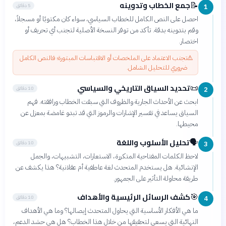
جمع الخطاب وتدوينه
📝
5 دقائق
1
احصل على النص الكامل للخطاب السياسي، سواء كان مكتوبًا أو مسجلاً،
وقم بتدوينه بدقة. تأكد من توفر النسخة الأصلية لتجنب أي تحريف أو
اختصار.
⚠️
تجنب الاعتماد على الملخصات أو الاقتباسات المبتورة؛ فالنص الكامل
ضروري للتحليل الشامل.
تحديد السياق التاريخي والسياسي
📜
10 دقائق
2
ابحث عن الأحداث الجارية والظروف التي سبقت الخطاب ورافقته. فهم
السياق يساعد في تفسير الإشارات والرموز التي قد تبدو غامضة بمعزل عن
محيطها.
تحليل الأسلوب واللغة
🗣️
10 دقائق
3
لاحظ الكلمات المفتاحية المتكررة، الاستعارات، التشبيهات، والجمل
الإنشائية. هل يستخدم المتحدث لغة عاطفية أم عقلانية؟ هذا يكشف عن
طريقة محاولة التأثير على الجمهور.
كشف الرسائل الرئيسية والأهداف
🎯
10 دقائق
4
ما هي الأفكار الأساسية التي يحاول المتحدث إيصالها؟ وما هي الأهداف
النهائية التي يسعى لتحقيقها من خلال هذا الخطاب؟ هل هي حشد الدعم،