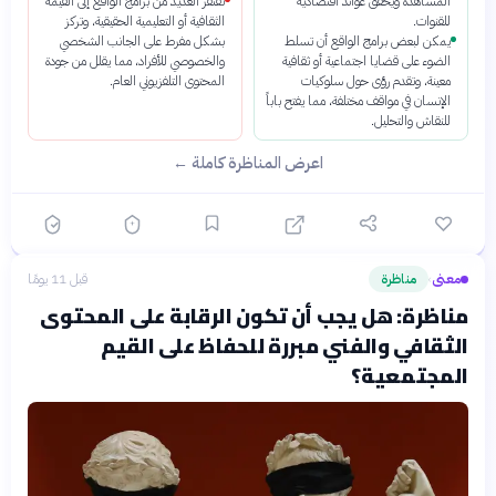
المشاهدة ويحقق عوائد اقتصادية
تفتقر العديد من برامج الواقع إلى القيمة
للقنوات.
الثقافية أو التعليمية الحقيقية، وتركز
يمكن لبعض برامج الواقع أن تسلط
بشكل مفرط على الجانب الشخصي
الضوء على قضايا اجتماعية أو ثقافية
والخصوصي للأفراد، مما يقلل من جودة
معينة، وتقدم رؤى حول سلوكيات
المحتوى التلفزيوني العام.
الإنسان في مواقف مختلفة، مما يفتح باباً
للنقاش والتحليل.
اعرض المناظرة كاملة ←
معنى
مناظرة
قبل 11 يومًا
›
مناظرة: هل يجب أن تكون الرقابة على المحتوى
الثقافي والفني مبررة للحفاظ على القيم
المجتمعية؟