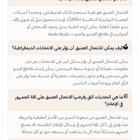
الانتحال العميق هو تقنية تستخدم الذكاء الاصطناعي، وتحديداً الشبكات
العصبية التوليدية التنافسية (GANs)، لإنشاء محتوى مرئي أو صوتي زائف
يبدو حقيقياً للغاية. يمكن لهذه التقنية تبديل وجوه الأشخاص أو
أصواتهم في مقاطع الفيديو والصوت بطريقة مقنعة.
🗳️
كيف يمكن للانتحال العميق أن يؤثر على الانتخابات الديمقراطية؟
يمكن للانتحال العميق أن يؤثر بشكل كبير على الانتخابات عبر نشر
معلومات مضللة أو تشويه سمعة المرشحين. يمكن إنشاء مقاطع فيديو
تظهر مرشحين وهم يدلون بتصريحات عنصرية أو جنسية، مما يؤثر على
الرأي العام ويوجه أصوات الناخبين.
📰
ما هي التحديات التي يفرضها الانتحال العميق على ثقة الجمهور
في الإعلام؟
يزيد الانتحال العميق من صعوبة التمييز بين الأخبار الحقيقية والمزيفة،
مما يؤدي إلى تآكل ثقة الجمهور في وسائل الإعلام التقليدية. قد يصبح
الجمهور متشككاً تجاه كل ما يشاهده أو يسمعه، حتى لو كان صادقاً.