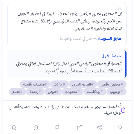
"
إن المحتوى العربي الرقمي يواجه تحديات كبيرة في تحقيق التوازن
بين الكم والجودة، ويبقى الدعم المؤسسي والابتكار هما مفتاح
استدامته وتطوره المستقبلي.
طارق السويدان
—
خبير في الإعلام والقيادة
خلاصة القول
الطفرة في المحتوى الرقمي العربي تمثل ركيزة لمستقبل ثقافي ومعرفي
للمنطقة، تتطلب دعماً مستداماً وتطويراً للجودة.
محتوى رقمي
العالم العربي
إنترنت
منصات رقمية
يوتيوب
بودكاست
تحديات
فرص
رقمنة
إعلام
أُعدّ هذا المحتوى بمساعدة الذكاء الاصطناعي في البحث والصياغة، ودقّقه
وحرّره فريقنا.