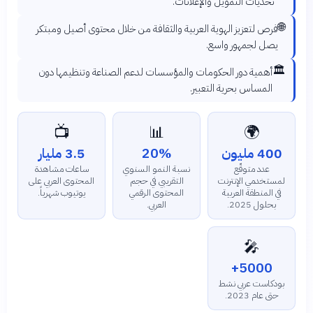
تحديات التمويل والإعلانات.
🌐
فرص لتعزيز الهوية العربية والثقافة من خلال محتوى أصيل ومبتكر
يصل لجمهور واسع.
🏛️
أهمية دور الحكومات والمؤسسات لدعم الصناعة وتنظيمها دون
المساس بحرية التعبير.
📺
📊
🌍
400 مليون
20%
3.5 مليار
عدد متوقّع
نسبة النمو السنوي
ساعات مشاهدة
لمستخدمي الإنترنت
التقريبي في حجم
المحتوى العربي على
في المنطقة العربية
المحتوى الرقمي
يوتيوب شهرياً.
بحلول 2025.
العربي.
🎤
5000+
بودكاست عربي نشط
حتى عام 2023.