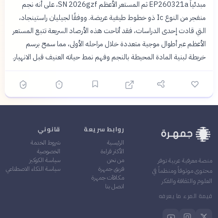
مبدئياً EP260321a ثم المستعر الأعظم SN 2026gzf، على أنه نجم
منفجر من النوع Ic ذو خطوط طيفية عريضة. ووفقًا لجيليان راستينجاد،
التي قادت إحدى الدراسات، فقد أتاحت هذه الأرصاد السريعة تتبع المستعر
الأعظم عبر أطوال موجية متعددة خلال مراحله الأولى، مما سمح برسم
خريطة لبنية المادة المحيطة بالنجم وفهم نمط حياته العنيف قبل الانهيار.
روابط سريعة
قانوني
الرئيسية
شروط الخدمة
الأكثر قراءة
الخصوصية
من نحن
سياسة الكوكيز
منصة معرفية عربية توفر
فريق جمهرة
سياسة الذكاء الاصطناعي
محتوى موثوقاً ومنظماً في
مكافآت جمهرة
العلوم والثقافة والفكر
اتصل بنا
قيمة المرء ما يعرفه