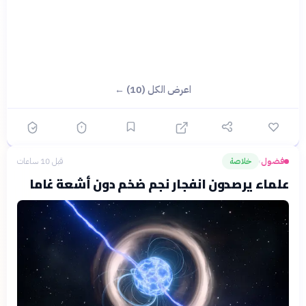
اعرض الكل (10) ←
فضول
خلاصة
قبل 10 ساعات
›
علماء يرصدون انفجار نجم ضخم دون أشعة غاما