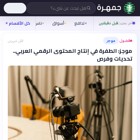
هل تبحث عن شيء؟
تدافع
أسواق
ناس
روح
كل الأقسام
شيفر
آخر تحديث
قبل دقيقتين
فضول
موجز
قبل شهرين
›
موجز: الطفرة في إنتاج المحتوى الرقمي العربي..
تحديات وفرص