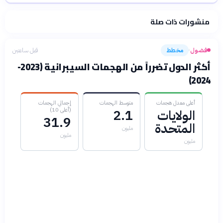
منشورات ذات صلة
فلسفتنا المعرفية
·
سياسة الذكاء الاصطناعي
فضول
مخطط
قبل ساعتين
›
أكثر الدول تضرراً من الهجمات السيبرانية (2023-
2024)
أعلى معدل هجمات
متوسط الهجمات
إجمالي الهجمات
(أعلى 10)
الولايات
2.1
31.9
المتحدة
مليون
مليون
مليون