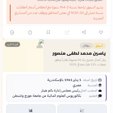
يشهد السوق تراجعا بنسبة 2-4% سنويا مع انخفاض أسعار العقارات
بنسبة تصل إلى 20-30% في بعض المناطق وتوقف عدد من المشاريع
الجديدة
👤
قبل 4 أشهر
بروفايل
أسواق
ياسين محمد لطفي منصور
رجل أعمال مصري بناء 34 مشروعاً عقارياً وحقق
مبيعات بـ 215 مليار جنيه في 2025
🎂
1 يناير 1961 بالإسكندرية
تاريخ الميلاد
🌍
مصري
الجنسية
💼
رئيس مجلس إدارة بالم هيلز
المنصب الحالي
🎓
بكالوريوس العلوم المالية من جامعة جورج واشنطن
التعليم
📊
📈