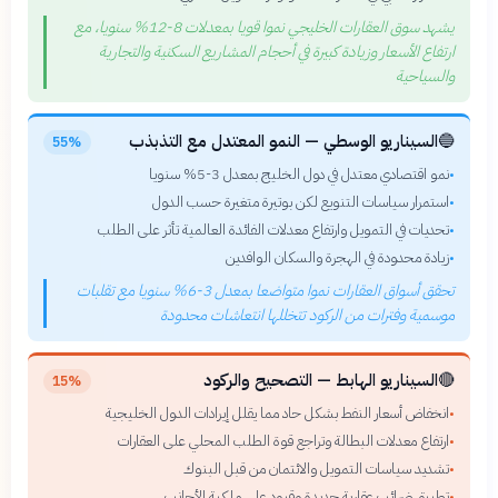
يشهد سوق العقارات الخليجي نموا قويا بمعدلات 8-12% سنويا، مع
ارتفاع الأسعار وزيادة كبيرة في أحجام المشاريع السكنية والتجارية
والسياحية
🔵
السيناريو الوسطي — النمو المعتدل مع التذبذب
55%
نمو اقتصادي معتدل في دول الخليج بمعدل 3-5% سنويا
•
استمرار سياسات التنويع لكن بوتيرة متغيرة حسب الدول
•
تحديات في التمويل وارتفاع معدلات الفائدة العالمية تأثر على الطلب
•
زيادة محدودة في الهجرة والسكان الوافدين
•
تحقق أسواق العقارات نموا متواضعا بمعدل 3-6% سنويا مع تقلبات
موسمية وفترات من الركود تتخللها انتعاشات محدودة
🔴
السيناريو الهابط — التصحيح والركود
15%
انخفاض أسعار النفط بشكل حاد مما يقلل إيرادات الدول الخليجية
•
ارتفاع معدلات البطالة وتراجع قوة الطلب المحلي على العقارات
•
تشديد سياسات التمويل والائتمان من قبل البنوك
•
تطبيق ضرائب عقارية جديدة وقيود على ملكية الأجانب
•