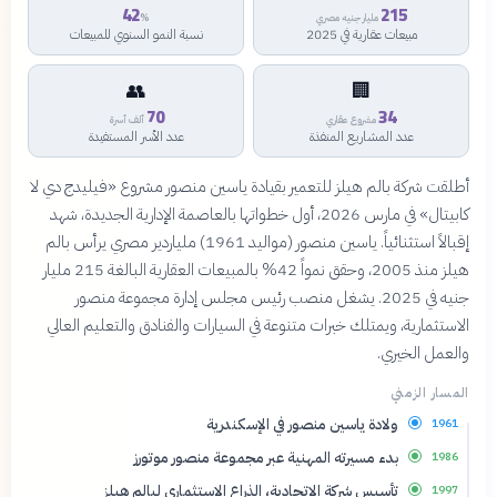
42
215
مليار جنيه مصري
%
مبيعات عقارية في 2025
نسبة النمو السنوي للمبيعات
👥
🏢
70
34
مشروع عقاري
ألف أسرة
عدد المشاريع المنفذة
عدد الأسر المستفيدة
أطلقت شركة بالم هيلز للتعمير بقيادة ياسين منصور مشروع «فيليدج دي لا
كابيتال» في مارس 2026، أول خطواتها بالعاصمة الإدارية الجديدة، شهد
إقبالاً استثنائياً. ياسين منصور (مواليد 1961) ملياردير مصري يرأس بالم
هيلز منذ 2005، وحقق نمواً 42% بالمبيعات العقارية البالغة 215 مليار
جنيه في 2025. يشغل منصب رئيس مجلس إدارة مجموعة منصور
الاستثمارية، ويمتلك خبرات متنوعة في السيارات والفنادق والتعليم العالي
والعمل الخيري.
المسار الزمني
ولادة ياسين منصور في الإسكندرية
1961
بدء مسيرته المهنية عبر مجموعة منصور موتورز
1986
تأسيس شركة الاتحادية، الذراع الاستثماري لبالم هيلز
1997