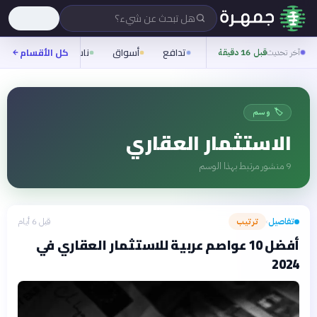
هل تبحث عن شيء؟
تدافع
أسواق
ناس
روح
كل الأقسام
شيف
آخر تحديث
قبل 16 دقيقة
🏷️ وسم
الاستثمار العقاري
9
منشور مرتبط بهذا الوسم
تفاصيل
ترتيب
قبل 6 أيام
›
أفضل 10 عواصم عربية للاستثمار العقاري في
2024