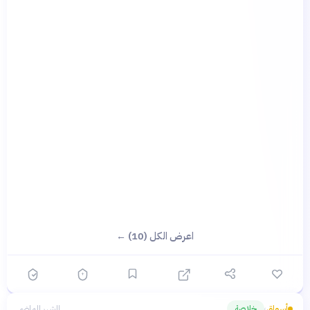
اعرض الكل (10) ←
أسواق
خلاصة
الشهر الماضي
›