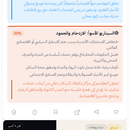
تحقق العواصم نمواً اقتصادياً ملحوظاً لكن يصاحبه توسع عشوائي
للأحياء الفقيرة، وتدهور تدريجي للخدمات العامة، مع بروز قطاعات
حديثة بجانب ركود محلي
🔴
السيناريو الأسوأ: الازدحام والجمود
20%
انخفاض الاستثمارات الأجنبية بسبب عدم الاستقرار السياسي أو الاقتصادي
•
العالمي
فشل الحكومات المحلية في توفير خدمات أساسية من المياه والصرف
•
الصحي والكهرباء
أزمات بيئية حادة تشمل تلوث الهواء والمياه وتدهور صحة السكان
•
توسع كبير للأحياء العشوائية والبطالة وعدم الاستقرار الاجتماعي
•
تتحول العواصم إلى مراكز مكتظة بالسكان تعاني من أزمات خدمات
متكررة، ما يؤدي إلى هجرة عكسية نحو المدن الثانوية والمناطق الريفية،
وتراجع جاذبيتها الاقتصادية
قبل 3 أشهر
سيناريوهات
أسواق