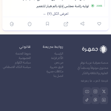
توليه رئاسة مجلس إدارة بالم هيلز للتعمير
2005
اعرض الكل (7) ←
روابط سريعة
قانوني
الرئيسية
شروط الخدمة
الأكثر قراءة
الخصوصية
من نحن
سياسة الكوكيز
منصة معرفية عربية توفر
فريق جمهرة
سياسة الذكاء الاصطناعي
محتوى موثوقاً ومنظماً في
مكافآت جمهرة
العلوم والثقافة والفكر
اتصل بنا
قيمة المرء ما يعرفه