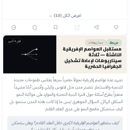
اعرض الكل (10) ←
قبل 3 أشهر
سيناريوهات
خريطة
مستقبل العواصم الإفريقية
الناشئة — ثلاثة
سيناريوهات لإعادة تشكيل
الجغرافيا الحضرية
تشهد عدة عواصم إفريقية تحولاً حضرياً سريعاً يعكس طموحات جديدة
للتنمية والاستثمار. تتصدر مدن مثل لاغوس وكيلي وأديس أبابا مشهداً
متغيراً يطرح أسئلة حول قدرة البنية التحتية والموارد على مواكبة النمو
السكاني الهائل. السؤال الجوهري ليس ما إذا كانت هذه المدن ستنمو، بل
كيف ستتشكل ملامح النمو على مدى العقد القادم.
كيف ستتطور العواصم الإفريقية الكبرى خلال العقد القادم؟ وهل ستتمكن
من توفير خدمات أساسية لسكانها المتزايدين؟