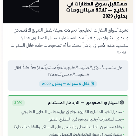
مستقبل سوق العقارات في
الخليج — ثلاثة سيناريوهات
بحلول 2029
تشهد أسواق العقارات الخليجية تحولات عميقة بفعل التنويع الاقتصادي
والتطور التكنولوجي وتغير أنماط الاستثمار. يتساءل المحللون عما إذا
ستشهد هذه الأسواق ازدهاراً مستداماً أم تصحيحات حادة خلال السنوات
القادمة.
هل ستشهد أسواق العقارات الخليجية نمواً مستقراً أم تراجعاً حاداً خلال
السنوات الخمس القادمة؟
🗓
خلال 5 سنوات — بحلول 2029
🟢
السيناريو الصعودي — الازدهار المستدام
30%
استمرار تنفيذ المشاريع الكبرى بنجاح في دول مجلس التعاون الخليجي
•
جذب استثمارات أجنبية مباشرة قوية للقطاع العقاري
•
ارتفاع مستمر في الطلب المحلي والإقليمي على المساكن والعقارات التجارية
•
استقرار نسبي في أسعار الفائدة وتوفر التمويل العقاري
•