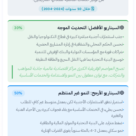
🗓
خلال 10 سنوات (2024-2034)
🟢
السيناريو الأفضل: التحديث الموجه
30%
جذب استثمارات أجنبية مباشرة كبيرة في قطاع التكنولوجيا والنقل
•
تحسن الحكم المحلي والشفافية في إدارة المشاريع الحضرية
•
شراكات قوية مع المؤسسات الدولية والبنك الإفريقي للتنمية
•
توسيع البنية التحتية بما فيها النقل السريع والطاقة النظيفة
•
تصبح العواصم الإفريقية الكبرى مراكز اقتصادية عالمية جاذبة للمواهب
والشركات، مع توازن معقول بين النمو والاستدامة والخدمات الأساسية
🔵
السيناريو الأرجح: النمو غير المنتظم
50%
استمرار تدفق الاستثمارات الأجنبية لكن بمعدل متوسط غير كافٍ للطلب
•
تحسن بطيء في الخدمات الأساسية مع بقاء فجوات كبيرة بين الأحياء الغنية
•
والفقيرة
ضغط متزايد على البنية التحتية والموارد المائية والطاقية
•
نمو سكاني بمعدل 3-4 بالمئة سنوياً يفوق القدرات الإدارية
•