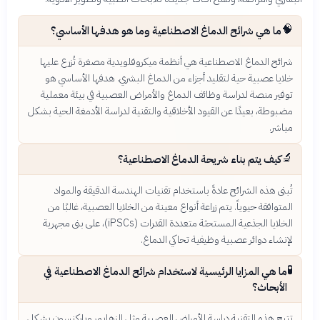
🧠
ما هي شرائح الدماغ الاصطناعية وما هو هدفها الأساسي؟
شرائح الدماغ الاصطناعية هي أنظمة ميكروفلويدية مصغرة تُزرع عليها
خلايا عصبية حية لتقليد أجزاء من الدماغ البشري. هدفها الأساسي هو
توفير منصة لدراسة وظائف الدماغ والأمراض العصبية في بيئة معملية
مضبوطة، بعيدًا عن القيود الأخلاقية والتقنية لدراسة الأدمغة الحية بشكل
مباشر.
🔬
كيف يتم بناء شريحة الدماغ الاصطناعية؟
تُبنى هذه الشرائح عادةً باستخدام تقنيات الهندسة الدقيقة والمواد
المتوافقة حيوياً. يتم زراعة أنواع معينة من الخلايا العصبية، غالبًا من
الخلايا الجذعية المستحثة متعددة القدرات (iPSCs)، على بنى مجهرية
لإنشاء دوائر عصبية وظيفية تحاكي الدماغ.
🧪
ما هي المزايا الرئيسية لاستخدام شرائح الدماغ الاصطناعية في
الأبحاث؟
تتيح هذه التقنية دراسة الأمراض العصبية مثل الزهايمر وباركنسون بشكل