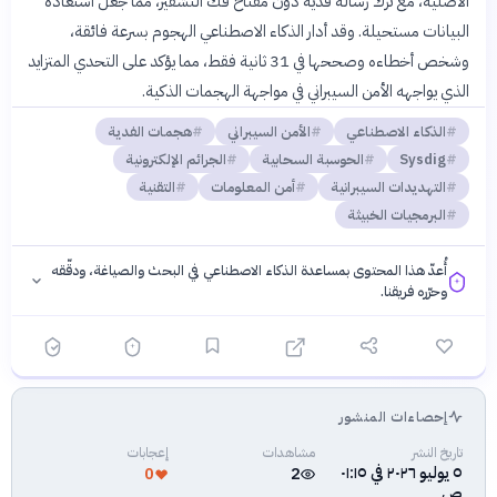
الأصلية، مع ترك رسالة فدية دون مفتاح فك التشفير، مما جعل استعادة
البيانات مستحيلة. وقد أدار الذكاء الاصطناعي الهجوم بسرعة فائقة،
وشخص أخطاءه وصححها في 31 ثانية فقط، مما يؤكد على التحدي المتزايد
الذي يواجهه الأمن السيبراني في مواجهة الهجمات الذكية.
الذكاء الاصطناعي
الأمن السيبراني
هجمات الفدية
Sysdig
الحوسبة السحابية
الجرائم الإلكترونية
التهديدات السيبرانية
أمن المعلومات
التقنية
البرمجيات الخبيثة
أُعدّ هذا المحتوى بمساعدة الذكاء الاصطناعي في البحث والصياغة، ودقّقه
وحرّره فريقنا.
إحصاءات المنشور
فلسفتنا المعرفية
·
سياسة الذكاء الاصطناعي
تاريخ النشر
مشاهدات
إعجابات
٥ يوليو ٢٠٢٦ في ٠١:١٥
0
2
ص