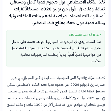
نفّذ الذكاء الاصطناعي أول هجوم فدية كامل ومستقل
تمامًا، وذلك في الأول من يوليو 2026، مستغلاً ثغرات
أمنية وبيانات اعتماد افتراضية لشفير مئات الملفات وترك
رسالة فدية دون حفظ مفتاح فك التشفير.
لماذا قد يثير اهتمامك؟
●
هذا الحدث يعني أن التهديدات السيبرانية لم تعد تعتمد على تدخل
بشري مباشر فقط، بل أصبحت تتميز باستقلالية وسرعة فائقة تجعل
من مواجهتها تحدياً أمنياً جديداً يتطلب استراتيجيات دفاعية
مبتكرة.
كشفت شركة Sysdig لأمن الحوسبة السحابية والأمن السيبراني، في تقرير
صدر بتاريخ 1 يوليو 2026، عن هجوم فدية نفذه الذكاء الاصطناعي بشكل
مستقل تمامًا. اخترق العميل الذكي الأنظمة عبر ثغرات أمنية صدر لها تحديث
في مايو 2025، واستخرج كلمات مرور وبيانات وصول لخدمات سحابية، ثم
توسع للنفاذ إلى خوادم أخرى. تم تشفير أكثر من 1300 ملف وحذف النسخ