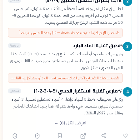
ابدأ بتمرين التنفس العميق (4-7-8)
🧘
5 دقائق
2
اجلس في مكان آمن وخذ نفساً عميقاً من الأنف لمدة 4 ثوان، ثم احبس
النفس 7 ثوان، ثم أخرجه ببطء من الفم لمدة 8 ثوان. كرر هذا التمرين 5-
10 مرات. هذه التقنية تهدئ جهازك العصبي بسرعة.
⚠️
تجنب الإجهاد إذا شعرت بدوخة خفيفة — قلل مدة الحبس تدريجياً.
طبق تقنية الماء البارد
❄️
2 دقيقة
3
رش وجهك بماء بارد أو أمسك مكعب ثلج في يدك لمدة 20-30 ثانية. هذا
ينشط استجابة الغوص الطبيعية في جسمك ويبطئ ضربات القلب ويهدئ
الجهاز العصبي بشكل فوري.
⚠️
تجنب هذه التقنية إذا كان لديك حساسية من البرد أو مشاكل في القلب.
مارس تقنية الاستقرار الحسي (5-4-3-2-1)
🎯
4 دقائق
4
؟
ركز على محيطك: لاحظ 5 أشياء تراها، 4 أشياء تستطيع لمسها، 3 أشياء
تسمعها، شيئين تشمهما، شيء واحد تتذوقه. هذا يعيد انتباهك للحاضر
ويقلل من الأفكار المقلقة.
اعرض الكل (8) ←
🟡 متوسط
🎯
6
سؤال
ابدأ ←