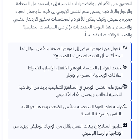
الحصري على الأمراض والاضطرابات النفسية إلى دراسة عوامل السعادة
والإنجاز والرفاهية. يسعى علم النفس الإيجابي إلى فهم ما يجعل الحياة
جديرة بالعيش وكيف يمكن للأفراد والمجتمعات تحقيق الازدهار النفسي
والاجتماعي. هذا التوجه الجديد بات يؤثر على السياسات التعليمية
والصحية والاقتصادية عالمياً.
🔄
التحول من نموذج المرض إلى نموذج الصحة: بدلاً من سؤال 'ما
الخطأ؟' يسأل الاختصاصيون 'ما الصحيح؟'
🎯
تحديد العوامل الخمسة للازدهار: الانفعال الإيجابي، الانخراط،
العلاقات الإيجابية، المعنى، والإنجاز
📚
دمج علم النفس الإيجابي في المناهج التعليمية يزيد من الرفاهية
النفسية للطلاب ويحسن الأداء الأكاديمي
💪
دراسة نقاط القوة الشخصية بدلاً من الضعف وحدها يعزز الثقة
بالنفس والمرونة النفسية
🏢
تطبيق المبادئ في بيئات العمل يقلل من الإجهاد الوظيفي ويزيد من
الإنتاجية والرضا الوظيفي