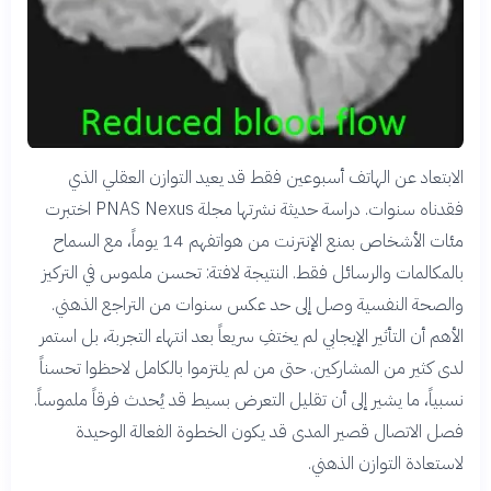
الابتعاد عن الهاتف أسبوعين فقط قد يعيد التوازن العقلي الذي
فقدناه سنوات. دراسة حديثة نشرتها مجلة PNAS Nexus اختبرت
مئات الأشخاص بمنع الإنترنت من هواتفهم 14 يوماً، مع السماح
بالمكالمات والرسائل فقط. النتيجة لافتة: تحسن ملموس في التركيز
والصحة النفسية وصل إلى حد عكس سنوات من التراجع الذهني.
الأهم أن التأثير الإيجابي لم يختفِ سريعاً بعد انتهاء التجربة، بل استمر
لدى كثير من المشاركين. حتى من لم يلتزموا بالكامل لاحظوا تحسناً
نسبياً، ما يشير إلى أن تقليل التعرض بسيط قد يُحدث فرقاً ملموساً.
فصل الاتصال قصير المدى قد يكون الخطوة الفعالة الوحيدة
لاستعادة التوازن الذهني.