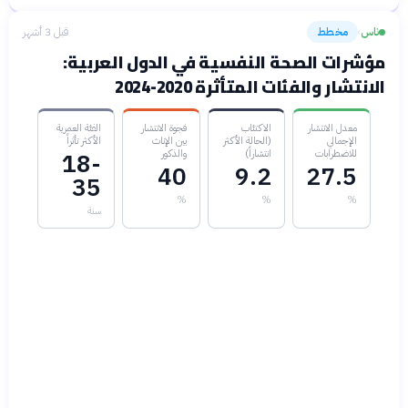
ناس
مخطط
قبل 3 أشهر
›
مؤشرات الصحة النفسية في الدول العربية:
الانتشار والفئات المتأثرة 2020-2024
معدل الانتشار
الاكتئاب
فجوة الانتشار
الفئة العمرية
الإجمالي
(الحالة الأكثر
بين الإناث
الأكثر تأثراً
للاضطرابات
انتشاراً)
والذكور
18-
40
9.2
27.5
35
%
%
%
سنة