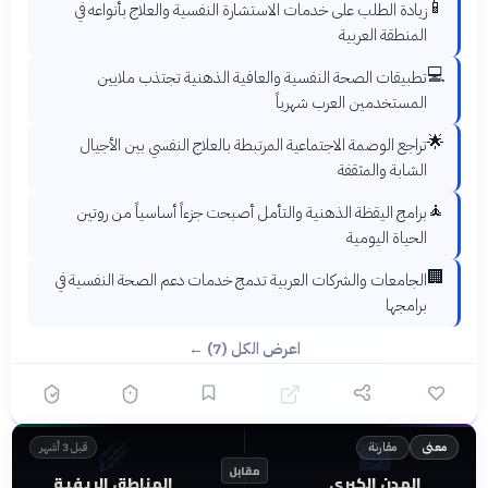
📱
زيادة الطلب على خدمات الاستشارة النفسية والعلاج بأنواعه في
المنطقة العربية
💻
تطبيقات الصحة النفسية والعافية الذهنية تجتذب ملايين
المستخدمين العرب شهرياً
🌟
تراجع الوصمة الاجتماعية المرتبطة بالعلاج النفسي بين الأجيال
الشابة والمثقفة
🧘
برامج اليقظة الذهنية والتأمل أصبحت جزءاً أساسياً من روتين
الحياة اليومية
🏢
الجامعات والشركات العربية تدمج خدمات دعم الصحة النفسية في
برامجها
اعرض الكل (7) ←
🌾
🏙️
مقارنة
معنى
قبل 3 أشهر
مقابل
المدن الكبرى
المناطق الريفية