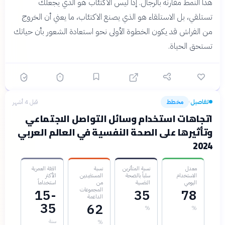
هذا النمط مقارنة بالرجال. إذاً ليس الاكتئاب هو الذي يجعلك
تستلقي، بل الاستلقاء هو الذي يصنع الاكتئاب، ما يعني أن الخروج
من الفراش قد يكون الخطوة الأولى نحو استعادة الشعور بأن حياتك
تستحق الحياة.
تفاصيل
مخطط
قبل 4 أشهر
›
اتجاهات استخدام وسائل التواصل الاجتماعي
وتأثيرها على الصحة النفسية في العالم العربي
2024
معدل
نسبة المتأثرين
نسبة
الفئة العمرية
الاستخدام
سلباً بالصحة
المستفيدين
الأكثر
اليومي
النفسية
من
استخداماً
المجموعات
15-
35
78
الداعمة
35
62
%
%
سنة
%