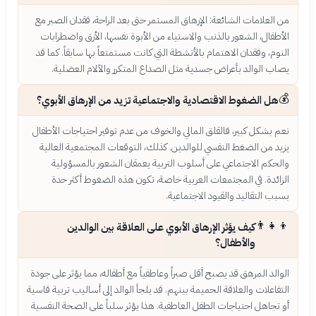
من العلامات الشائعة: الإرهاق المستمر حتى بعد الراحة، فقدان الصبر مع
الأطفال، الشعور بالذنب والاستياء من الأبوة نفسها، الأرق واضطرابات
النوم، وفقدان الاهتمام بالأنشطة التي كانت مستمتعاً بها سابقاً. كما قد
يصاب الوالد بأعراض جسدية مثل الصداع المتكرر والآلام العضلية.
💰
هل الضغوط الاقتصادية والاجتماعية تزيد من الإرهاق الأبوي؟
نعم بشكل كبير، فالقلق المالي والخوف من عدم توفير احتياجات الأطفال
يزيد من الضغط النفسي للوالدين. كذلك، التوقعات المجتمعية العالية
والحكم الاجتماعي على أسلوب التربية يعمقان الشعور بالمسؤولية
الزائدة. في المجتمعات العربية خاصة، تكون هذه الضغوط أكثر حدة
بسبب التقاليد والقيود الاجتماعية.
👨‍👧‍👦
كيف يؤثر الإرهاق الأبوي على العلاقة بين الوالدين
والأطفال؟
الوالد المرهق قد يصبح أقل صبراً وعاطفياً مع أطفاله، مما يؤثر على جودة
التفاعلات والعلاقة الحميمة بينهم. قد يلجأ الوالد إلى أساليب تربية قاسية
أو تجاهل احتياجات الطفل العاطفية. هذا يؤثر سلباً على الصحة النفسية