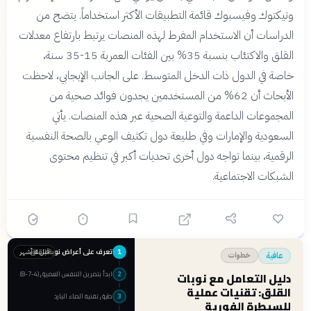
وتيكتوك وفيسبوك قائمة التطبيقات الأكثر استخداماً. يتضح من
الدراسات أن الاستخدام المفرط لهذه المنصات يرتبط بارتفاع معدلات
القلق والاكتئاب بنسبة 35% بين الفئات العمرية 15-35 سنة،
خاصة في الدول ذات الدخل المتوسط. على الجانب الإيجابي، لاحظت
الأبحاث أن 62% من المستخدمين يجدون فوائد صحية من
المجموعات الداعمة والتوعية الصحية عبر هذه المنصات. يأتي
السعودية والإمارات وفي طليعة دول تكثيف الوعي بالصحة النفسية
الرقمية، بينما تواجه دول أخرى تحديات أكبر في تنظيم محتوى
الشبكات الاجتماعية.
تعرف على أعراض نوبة القلق
قبل 4 أشهر
1
خطوات
عافية
ابدأ بتمرين التنفس العميق (4-7-8)
دليل التعامل مع نوبات
2
القلق: تقنيات عملية
طبق تقنية الماء البارد
3
للسيطرة الفورية