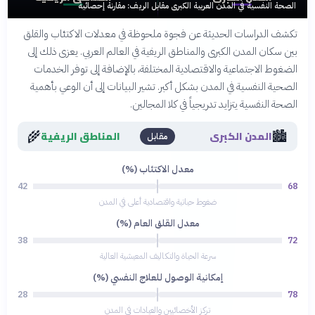
الصحة النفسية في المدن العربية الكبرى مقابل الريف: مقارنة إحصائية
تكشف الدراسات الحديثة عن فجوة ملحوظة في معدلات الاكتئاب والقلق
بين سكان المدن الكبرى والمناطق الريفية في العالم العربي. يعزى ذلك إلى
الضغوط الاجتماعية والاقتصادية المختلفة، بالإضافة إلى توفر الخدمات
الصحية النفسية في المدن بشكل أكبر. تشير البيانات إلى أن الوعي بأهمية
الصحة النفسية يتزايد تدريجياً في كلا المجالين.
🌾
🏙️
المدن الكبرى
المناطق الريفية
مقابل
معدل الاكتئاب (%)
42
68
ضغوط حياتية واقتصادية أعلى في المدن
معدل القلق العام (%)
38
72
سرعة الحياة والتكاليف المعيشية العالية
إمكانية الوصول للعلاج النفسي (%)
28
78
تركز الأخصائيين والعيادات في المدن