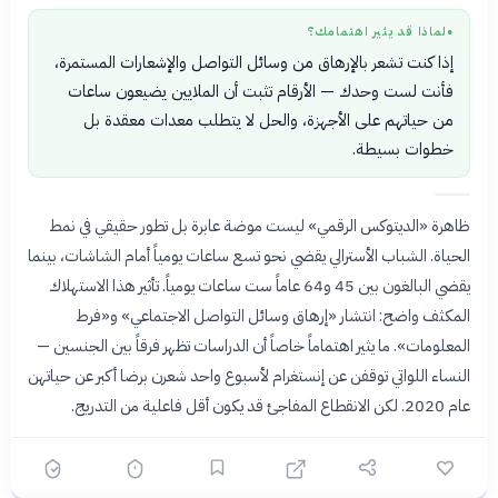
لماذا قد يثير اهتمامك؟
●
إذا كنت تشعر بالإرهاق من وسائل التواصل والإشعارات المستمرة،
فأنت لست وحدك — الأرقام تثبت أن الملايين يضيعون ساعات
من حياتهم على الأجهزة، والحل لا يتطلب معدات معقدة بل
خطوات بسيطة.
ظاهرة «الديتوكس الرقمي» ليست موضة عابرة بل تطور حقيقي في نمط
الحياة. الشباب الأسترالي يقضي نحو تسع ساعات يومياً أمام الشاشات، بينما
يقضي البالغون بين 45 و64 عاماً ست ساعات يومياً. تأثير هذا الاستهلاك
المكثف واضح: انتشار «إرهاق وسائل التواصل الاجتماعي» و«فرط
المعلومات». ما يثير اهتماماً خاصاً أن الدراسات تظهر فرقاً بين الجنسين —
النساء اللواتي توقفن عن إنستغرام لأسبوع واحد شعرن برضا أكبر عن حياتهن
عام 2020. لكن الانقطاع المفاجئ قد يكون أقل فاعلية من التدريج.