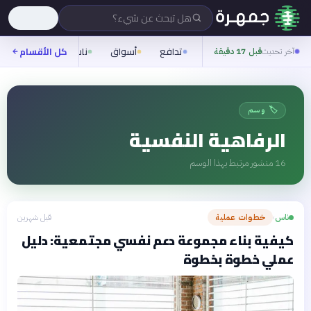
هل تبحث عن شيء؟
تدافع
أسواق
ناس
روح
كل الأقسام
شيف
آخر تحديث
قبل 17 دقيقة
🏷️ وسم
الرفاهية النفسية
16
منشور مرتبط بهذا الوسم
ناس
خطوات عملية
قبل شهرين
›
كيفية بناء مجموعة دعم نفسي مجتمعية: دليل
عملي خطوة بخطوة