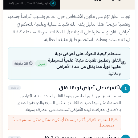
مارس تقنية الاستقرار الحسي (5-4-3-2-1)
4
نوبات القلق تؤثر على ملايين الأشخاص حول العالم وتسبب أعراضاً جسدية
ونفسية مزعجة. هذا الدليل يقدم لك تقنيات عملية وعلمية للتحكم في
أعراض القلق والسيطرة على النوبات في اللحظات الحرجة. ستتعلم كيفية
تهدئة جسدك وعقلك باستخدام طرق مثبتة الفعالية.
ستتعلم كيفية التعرف على أعراض نوبة
القلق وتطبيق تقنيات مثبتة علمياً للسيطرة
🎯
سهل
⏱
25 دقيقة
عليها فوراً، مما يقلل من شدة الأعراض
ومدتها.
تعرف على أعراض نوبة القلق
🔍
3 دقائق
1
تعلم التمييز بين القلق الطبيعي ونوبة القلق الحادة. انتبه للأعراض
الجسدية مثل سرعة ضربات القلب والتنفس السريع والدوخة والشعور
بالاختناق. معرفتك لهذه الأعراض تساعدك على التصرف بسرعة.
⚠️
إذا استمرت الأعراض أكثر من ساعة أو تكررت بشكل متكرر، استشر طبيباً
متخصصاً.