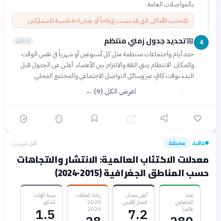
بالمواصلات العامة.
⚠️
تجنب الأماكن التي قد تسبب إزعاجاً أو عدم راحة نفسية للمشاركين
تحديد جدول زمني منتظم
📅
5 دقائق
4
حدد أيام واجتماعات منتظمة مثل كل أسبوعين أو شهرياً في نفس الوقت
والمكان. الانتظام يبني الثقة والالتزام بين الأعضاء. أعلن عن الجدول قبل
البدء بوقت كافٍ عبر وسائل التواصل الاجتماعي والمجتمع المحلي.
اعرض الكل (9) ←
عافية
مخطط
قبل شهرين
›
معدلات الاكتئاب العالمية: الانتشار والاتجاهات
حسب المناطق الجغرافية (2015-2024)
عدد
أعلى معدل
زيادة الحالات
نسبة الإناث
المصابين
انتشار إقليمي
2020-
للذكور
عالمياً
2024
1.5
7.2