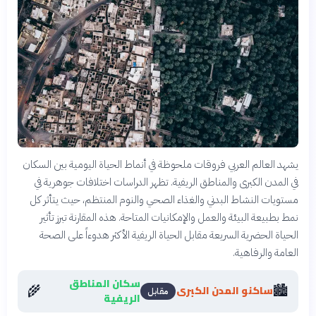
يشهد العالم العربي فروقات ملحوظة في أنماط الحياة اليومية بين السكان
في المدن الكبرى والمناطق الريفية. تظهر الدراسات اختلافات جوهرية في
مستويات النشاط البدني والغذاء الصحي والنوم المنتظم، حيث يتأثر كل
نمط بطبيعة البيئة والعمل والإمكانيات المتاحة. هذه المقارنة تبرز تأثير
الحياة الحضرية السريعة مقابل الحياة الريفية الأكثر هدوءاً على الصحة
العامة والرفاهية.
سكان المناطق
🌾
🏙️
ساكنو المدن الكبرى
مقابل
الريفية