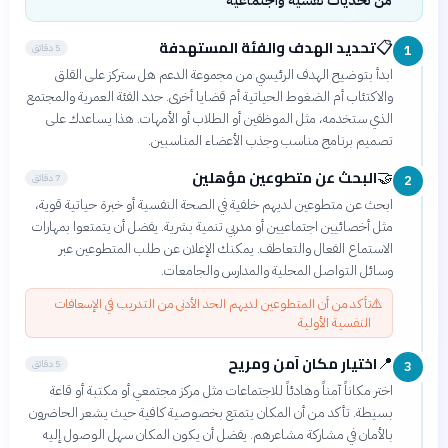
من تحديات نفسية واجتماعية
تحديد الهدف والفئة المستهدفة
📋
5 دقائق
1
ابدأ بتوضيح الهدف الرئيسي من مجموعة الدعم هل ستركز على القلق
والاكتئاب أم الضغوط الحياتية أم قضايا أخرى. حدد الفئة العمرية والمجتمع
الذي ستخدمه، مثل الموظفين أو الطلاب أو الأمهات. هذا يساعدك على
تصميم برنامج مناسب وجذب الأعضاء المناسبين.
البحث عن متطوعين مؤهلين
🤝
7 دقائق
2
ابحث عن متطوعين لديهم خلفية في الصحة النفسية أو خبرة حياتية قوية،
مثل أخصائيين اجتماعيين أو مدربي تنمية بشرية. يفضل أن يتمتعوا بمهارات
الاستماع الفعال والتعاطف. يمكنك الإعلان عن طلب المتطوعين عبر
وسائل التواصل المحلية والمدارس والجامعات.
⚠️
تأكد من أن المتطوعين لديهم الحد الأدنى من التدريب في الإسعافات
النفسية الأولية
اختيار مكان آمن ومريح
📍
5 دقائق
3
اختر مكاناً آمناً وهادئاً للاجتماعات مثل مركز مجتمعي أو مكتبة أو قاعة
بسيطة. تأكد من أن المكان يتمتع بخصوصية كافية حيث يشعر الحاضرون
بالأمان في مشاركة مشاعرهم. يفضل أن يكون المكان سهل الوصول إليه