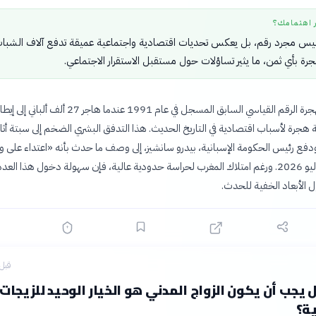
ر اهتمامك؟
يس مجرد رقم، بل يعكس تحديات اقتصادية واجتماعية عميقة تدفع آلاف الشبا
هجرة بأي ثمن، ما يثير تساؤلات حول مستقبل الاستقرار الاجتماعي.
تجاوزت هذه الهجرة الرقم القياسي السابق المسجل في عام 1991 عندما هاجر 27
 هجرة لأسباب اقتصادية في التاريخ الحديث. هذا التدفق البشري الضخم إلى سبتة أثار 
يا، ودفع رئيس الحكومة الإسبانية، بيدرو سانشيز، إلى وصف ما حدث بأنه «اعتداء على 
البلاد» في 31 يوليو 2026. ورغم امتلاك المغرب لحراسة حدودية عالية، فإن سهولة دخول هذا العد
ل الأبعاد الخفية للحدث.
قبل 4 ساع
 يجب أن يكون الزواج المدني هو الخيار الوحيد للزيجات
ة؟