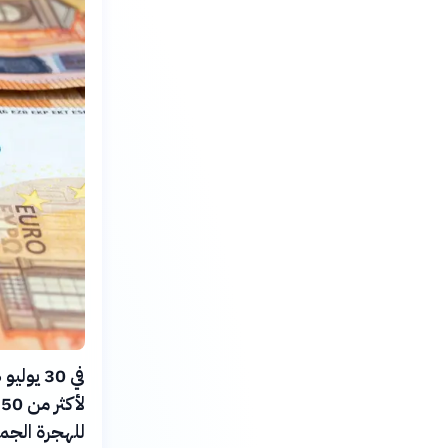
ل
للهجرة الجما