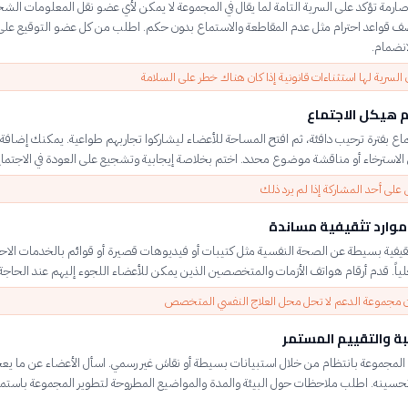
ارمة تؤكد على السرية التامة لما يقال في المجموعة لا يمكن لأي عضو نقل المعلومات الش
ضف قواعد احترام مثل عدم المقاطعة والاستماع بدون حكم. اطلب من كل عضو التوقيع على 
انضمام.
 السرية لها استثناءات قانونية إذا كان هناك خطر على السلامة
 هيكل الاجتماع
ماع بفترة ترحيب دافئة، ثم افتح المساحة للأعضاء ليشاركوا تجاربهم طواعية. يمكنك إضاف
الاسترخاء أو مناقشة موضوع محدد. اختم بخلاصة إيجابية وتشجيع على العودة في الاجتماع
 على أحد المشاركة إذا لم يرد ذلك
موارد تثقيفية مساندة
قيفية بسيطة عن الصحة النفسية مثل كتيبات أو فيديوهات قصيرة أو قوائم بالخدمات الاحت
ياً. قدم أرقام هواتف الأزمات والمتخصصين الذين يمكن للأعضاء اللجوء إليهم عند الحاجة.
 مجموعة الدعم لا تحل محل العلاج النفسي المتخصص
بة والتقييم المستمر
ة المجموعة بانتظام من خلال استبيانات بسيطة أو نقاش غير رسمي. اسأل الأعضاء عن ما يع
حسينه. اطلب ملاحظات حول البيئة والمدة والمواضيع المطروحة لتطوير المجموعة باستمرا