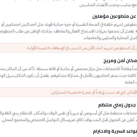
مج مناسب وجذب الأعضاء المناسبين.
 عن متطوعين مؤهلين
وعين لديهم خلفية في الصحة النفسية أو خبرة حياتية قوية، مثل أخصائيين اجتماعيين أو م
. يفضل أن يتمتعوا بمهارات الاستماع الفعال والتعاطف. يمكنك الإعلان عن طلب المتطوعين
اصل المحلية والمدارس والجامعات.
 أن المتطوعين لديهم الحد الأدنى من التدريب في الإسعافات النفسية الأولية
 مكان آمن ومريح
 آمناً وهادئاً للاجتماعات مثل مركز مجتمعي أو مكتبة أو قاعة بسيطة. تأكد من أن المكان يتمت
فية حيث يشعر الحاضرون بالأمان في مشاركة مشاعرهم. يفضل أن يكون المكان سهل الوص
العامة.
أماكن التي قد تسبب إزعاجاً أو عدم راحة نفسية للمشاركين
 جدول زمني منتظم
جتماعات منتظمة مثل كل أسبوعين أو شهرياً في نفس الوقت والمكان. الانتظام يبني الثقة والا
. أعلن عن الجدول قبل البدء بوقت كافٍ عبر وسائل التواصل الاجتماعي والمجتمع المحلي.
اعد السرية والاحترام