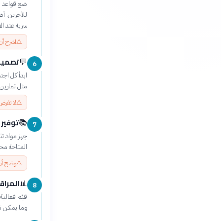
ضع قواعد ص
للآخرين. أ
سرية عند ال
⚠️
اشرح أن
تصميم
💬
6
ابدأ كل اجت
مثل تمارين 
⚠️
لا تفرض
توفير 
📚
7
جهز مواد تث
المتاحة محل
⚠️
وضح أن
المراق
📊
8
قيّم فعالي
وما يمكن ت