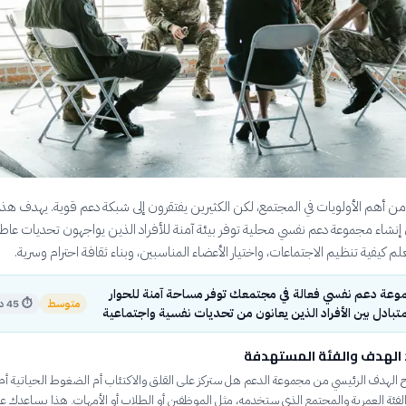
ن أهم الأولويات في المجتمع، لكن الكثيرين يفتقرون إلى شبكة دعم قوية. يهدف هذا
إنشاء مجموعة دعم نفسي محلية توفر بيئة آمنة للأفراد الذين يواجهون تحديات عاط
م كيفية تنظيم الاجتماعات، واختيار الأعضاء المناسبين، وبناء ثقافة احترام وسرية.
وعة دعم نفسي فعالة في مجتمعك توفر مساحة آمنة للحوار
متوسط
⏱
45 دقيقة
تبادل بين الأفراد الذين يعانون من تحديات نفسية واجتماعية
 الهدف والفئة المستهدفة
 الهدف الرئيسي من مجموعة الدعم هل ستركز على القلق والاكتئاب أم الضغوط الحياتية أم
لفئة العمرية والمجتمع الذي ستخدمه، مثل الموظفين أو الطلاب أو الأمهات. هذا يساعدك ع