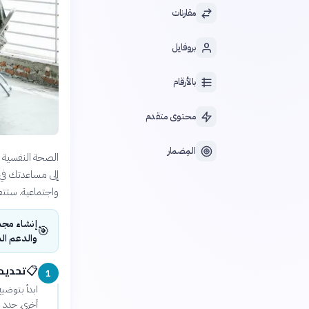
مقارنات
بروفايل
بالأرقام
محتوى متقدم
المِضمار
الصحة النفسية م
إلى مساعدتك في 
واجتماعية. ستتعل
إنشاء مجم
🎯
والدعم الم
تحديد
📋
1
ابدأ بتوضيح
أخرى. حدد ا