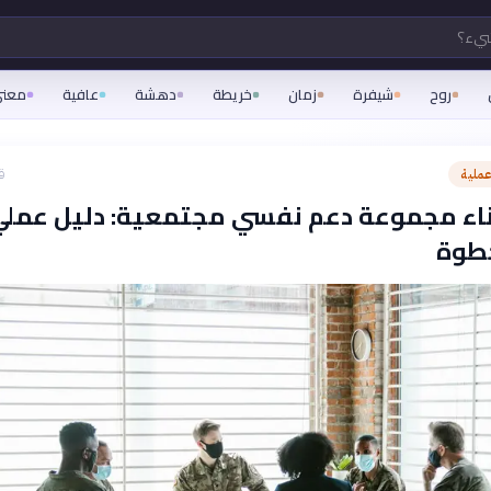
شيء؟
روح
شيفرة
زمان
خريطة
دهشة
عافية
معن
ملية
ق
اء مجموعة دعم نفسي مجتمعية: دليل عملي
طوة