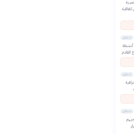
خصية
اتفاقية
5 دقائق
ة أنشطة
 القادم.
5 دقائق
رافية
4 دقائق
جبهم
ر.