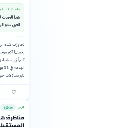
لماذا قد يثي
●
هذا الحدث ل
العربي نحو ال
يجعلها أكبر موجة
كبيراً في إسبان
تثير تساؤلات حو
ناس
مناظرة
›
مناظرة: هل
المستقبلي