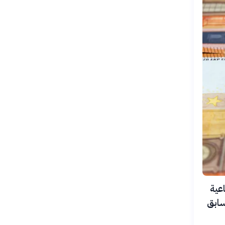
اعية
لسابق