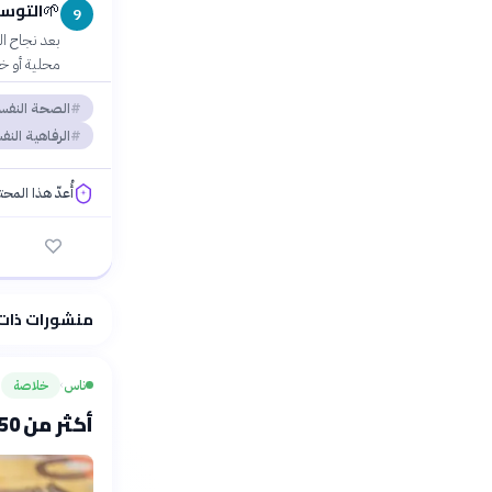
التوسع
🌱
9
بعد نجاح ا
محلية أو خي
الصحة النفس
الرفاهية النف
أُعدّ هذا المح
فلسفتنا المعرفية
منشورات ذات
ناس
خلاصة
›
أكثر من 50 ألف مغربي يقتحمون سبتة