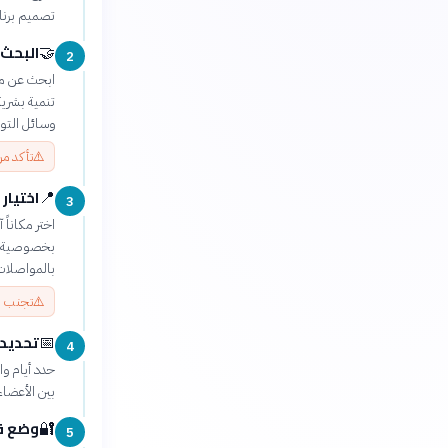
تصميم برنا
البحث
🤝
2
ابحث عن متط
تنمية بشرية
وسائل التو
⚠️
تأكد من
اختيار
📍
3
اختر مكاناً
بخصوصية كا
بالمواصلات 
⚠️
تجنب ال
تحديد
📅
4
حدد أيام وا
بين الأعضاء
وضع قو
🔐
5