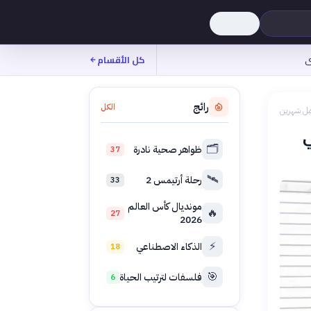
ى
كل الأقسام
رائج
الكل
بل شهرين
🗂️
ظواهر صحية نادرة
37
🛰️
رحلة أرتيمس 2
33
مونديال كأس العالم
🔥
27
2026
⚡
الذكاء الاصطناعي
18
🎯
فلسفات لترتيب الحياة
6