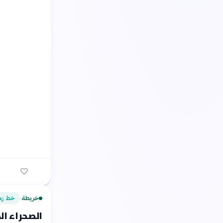
خريطة
خط زم
›
الصحراء ال