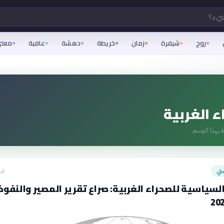
شيء؟
روح
شيفرة
زمان
خريطة
دهشة
عافية
معن
ء الغربية
 بهذا الوسم
ني
قبل 15
السياسية للصحراء الغربية: صراع تقرير المصير والنفوذ