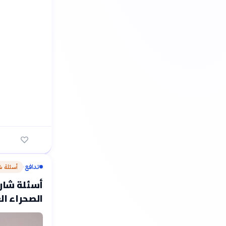
تدافع
أسئلة ش
›
أسئلة شارح
الصحراء ال