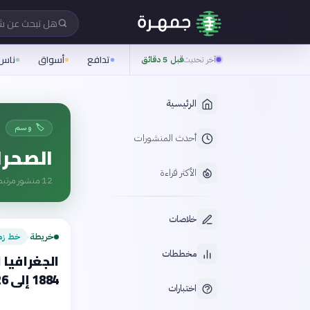
هل تبحث عن 
تدافع
أسواق
ناس
آخر تحديث
قبل 5 دقائق
الرئيسية
🏷️ وسم
أحدث المنشورات
الصحرا
الأكثر قراءة
12
منشور مرتبط
خلاصات
خريطة
خط زم
›
مخططات
الجغرافيا 
1884 إلى 2026
اختبارات