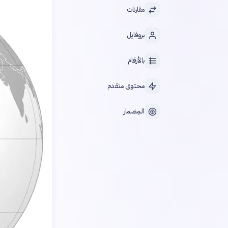
مقارنات
بروفايل
بالأرقام
محتوى متقدم
المِضمار