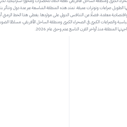
راء الكبرى ومنطقة الساحل الأفريقي نقطة التقاء للحضارات ومحورًا استراتيجيًا، لكنه
ا الطويل صراعات وتوترات عميقة. تمتد هذه المنطقة الشاسعة عبر عدة دول وتتأثر ب
اقتصادية معقدة، فضلًا عن التنافس الدولي على مواردها. يغطي هذا الخط الزمني أبر
اسية والصراعات الكبرى في الصحراء الكبرى ومنطقة الساحل الأفريقي، مسلطًا الضوء
هتها المنطقة منذ أواخر القرن التاسع عشر وحتى عام 2026.