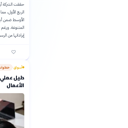
الربع الأول، مم
المتنوعة. ورغم 
إيراداتها من الر
أسواق
خطوات 
›
دليل عملي:
الأعمال