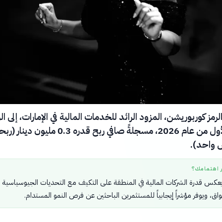
مز كوربوريشن، المزود الرائد للخدمات المالية في الإمارات، إلى ال
في النصف الأول من عام 2026، مسجلةً صافي ربح قدره 0.3 مليون دين
 واحد).
ر اهتمامك؟
عكس قدرة الشركات المالية في المنطقة على التكيف مع التحديات الجيوسياسية
اق، ويوفر مؤشراً إيجابياً للمستثمرين الباحثين عن فرص النمو المستدام.