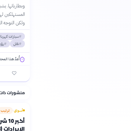
وبطارياتها. يشي
المستهلكين لهذه
ولكن التوجه ال
سيارات كهربائ
نقل
رؤية 
أُعدّ هذا المح
فلسفتنا المعرفية
منشورات ذات
أسواق
ترتيب
›
أكبر
الإيرادات (2023)