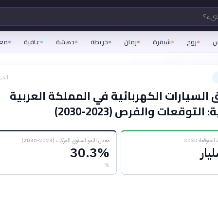
شيء؟
س
روح
شيفرة
زمان
خريطة
دهشة
عافية
مع
الشه
السيارات الكهربائية في المملكة العربية
لتوقعات والفرص (2023-2030)
لمتوقعة 2030
معدل النمو السنوي المركب (2023-2030)
30.3%
%