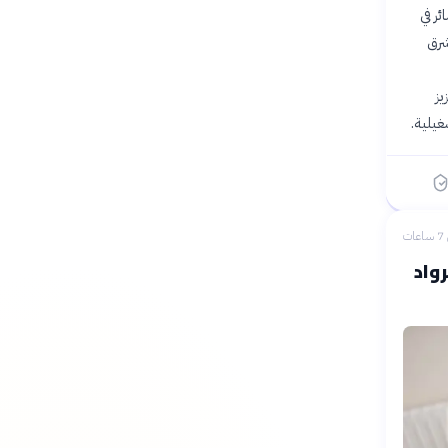
20، بعد تكبدها خسائر في
شرق
يز
غيلية.
ات
واد