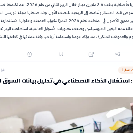
حققت الشركة أرباحاً صافية بلغت 3.6 ملايين دينار خلال الربع الثاني من عام 26
ا عوض تلك الخسائر وأعادها إلى الربحية للنصف الأول. وقد صنفتها مجلة فوربس ال
الأوسط ضمن أبرز مديري الأصول في المنطقة لعام 2026، تقديرًا لخبرتها العميقة وحلولها الاستثمارية
حالة عدم اليقين الجيوسياسي وضعف معنويات الأسواق العالمية، استطاعت الرمز تعز
سوم والعمولات المتكررة، مما يؤكد جودة واستدامة أرباحها وثقة عملائها في كفاءتها التش
عملية
قبل 7 ساع
 استغلال الذكاء الاصطناعي في تحليل بيانات السوق لر