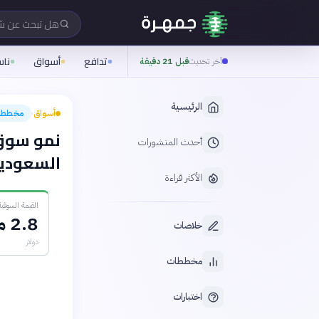
هل تبحث عن 
تدافع
أسواق
نا
آخر تحديث
قبل 21 دقيقة
الرئيسية
أسواق
مخطط
›
نمو سوق 
أحدث المنشورات
السعودية: ا
الأكثر قراءة
القيمة السوقية ا
2.8 مليار
خلاصات
دولار
مخططات
اختبارات