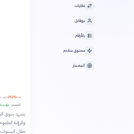
مقارنات
بروفايل
بالأرقام
محتوى متقدم
المِضمار
2025
دعم حك
المصدر:
مؤسسة الأبح
يشهد سوق السيار
والرؤية الطمو
خلال السنوات ال