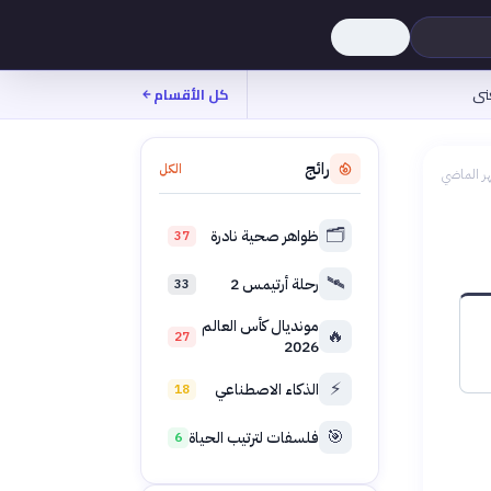
نى
كل الأقسام
رائج
الكل
ر الماضي
🗂️
ظواهر صحية نادرة
37
🛰️
رحلة أرتيمس 2
33
مونديال كأس العالم
🔥
27
2026
⚡
الذكاء الاصطناعي
18
🎯
فلسفات لترتيب الحياة
6