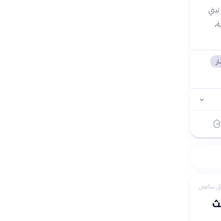
تبني
ة،
ار
ل ساعتين
يث