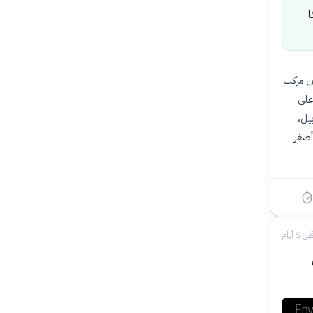
ا
منع تكوّن مركب
على
يل،
 أجسام مضادة أصغر
بل 5 أيام