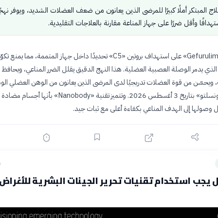
لاج المبتكر أملًا كبيرًا للمرضى الذين يعانون من ضعف العضلات الشديد، ويوفر نهجً
ستهدافًا وأقل ضررًا على جهاز المناعة مقارنة بالعلاجات التقليدية.
يعمل دواء «Gefurulimab» على استهداف بروتين «C5» تحديدًا داخل جهاز المتممة، مما ي
الذي يدمر الوصلة العصبية العضلية. هذا النهج الدقيق يقلل الضرر المناعي، ويحافظ 
ويحسّن من قوة العضلات تدريجيًا لدى المرضى الذين يعانون من الوهن العضلي الوب
وفقًا لتقرير «الكونسلتو» بتاريخ 3 أغسطس 2026. وتتميز تقنية «Nanobody» بأنها
ل وصولها إلى الهدف المناعي بكفاءة أعلى مع ثبات جيد.
ق
 يجب استخدام تقنيات تحرير الجينات البشرية للأغراض