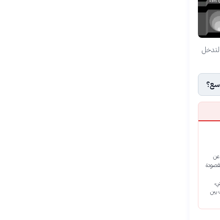
التدخل
اسع؟
عن
مقصودة
ي،
 بين