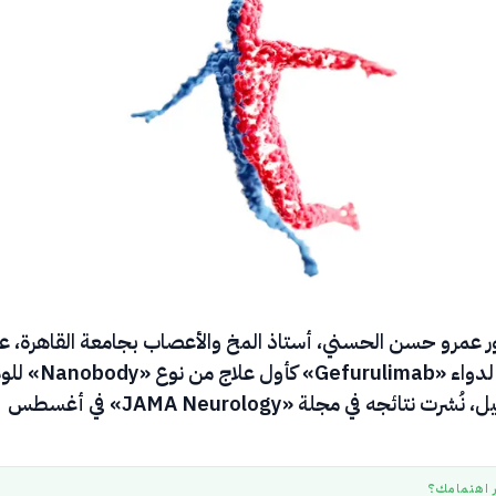
 عمرو حسن الحسني، أستاذ المخ والأعصاب بجامعة القاهرة، ع
نتائج واعدة لدواء «Gefurulimab» كأول عل
العضلي الوبيل، نُشرت نتائجه في مجلة «JAMA Neurology» في أغسطس
ر اهتمامك؟