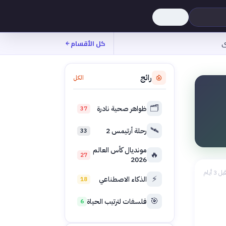
ى
كل الأقسام
رائج
الكل
🗂️
ظواهر صحية نادرة
37
🛰️
رحلة أرتيمس 2
33
مونديال كأس العالم
🔥
27
2026
بل 3 أيام
⚡
الذكاء الاصطناعي
18
🎯
فلسفات لترتيب الحياة
6