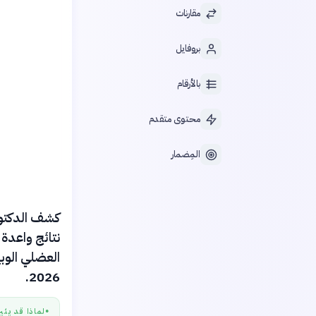
مقارنات
بروفايل
بالأرقام
محتوى متقدم
المِضمار
كشف الدكتور
2026.
لماذا قد يثي
●