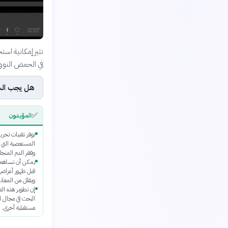
تثير إمكانية است
في الحمض النوو
هل يجب السم
✅
المؤيدون
توفر تقنيات تحرير 
المستعصية التي ل
وفقر الدم المنجل
يمكن أن تساهم هذ
قبل ظهور أعراضه
ويقلل من المعانا
إن تطوير هذه ال
البحث في مجال ال
مستقبلية أخرى.