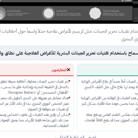
خدام تقنيات تحرير الجينات، مثل كريسبر، لأغراض علاجية جدلاً واسعاً حول أخلاقيات 
ي البشري.
اح باستخدام تقنيات تحرير الجينات البشرية للأغراض العلاجية على نطاق و
❌
المعارضون
الجينات أملاً جديداً في علاج الأمراض الوراثية
تثير تقنيات تحرير الجينات مخاوف أخلاقية عميقة تتعلق
ا يوجد لها علاج حالي، مثل التليف الكيسي
بالتدخل في الطبيعة البشرية وإمكانية خلق ما يسمى بـ
ي.
'الأطفال المصممين' أو 'Designer Babies'.
ه التقنيات في الوقاية من الأمراض الوراثية
هناك مخاطر غير معروفة على المدى الطويل قد تنجم 
ا، مما يحسن جودة حياة الأفراد بشكل كبير
تغيير الحمض النووي البشري، بما في ذلك الآثار غير ال
ة.
أو تغييرات غير متوقعة في الجينوم.
تقنيات يعكس التقدم العلمي ويدفع عجلة
يمكن أن تؤدي هذه التقنيات إلى تفاوت اجتماعي وصح
طب الحيوي، مما قد يفتح آفاقاً لعلاجات
حيث قد تكون متاحة فقط للأثرياء، مما يعمق الفجوات
الطبقات الاجتماعية.
اعرض المناظرة كاملة ←