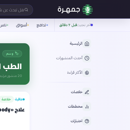
هل تبحث عن 
تدافع
أسواق
ناس
آخر تحديث
قبل 7 دقائق
الرئيسية
🏷️ وسم
أحدث المنشورات
الطب ا
الأكثر قراءة
20
منشور مرتبط
خلاصات
عافية
خلاصة
›
مخططات
علاج «Nanobody» يغيّر مسار الوهن العضلي
اختبارات