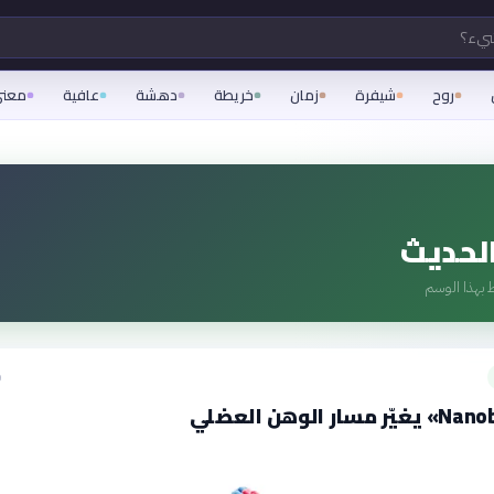
شيء؟
روح
شيفرة
زمان
خريطة
دهشة
عافية
معن
لحديث
 بهذا الوسم
ق