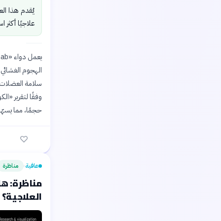
يُقدم هذا الع
علاجيًا أكثر ا
الهجوم الغشائي 
سلامة العضلات، 
حجمًا، مما يسهّ
عافية
مناظرة
›
مناظرة: هل
العلاجية؟