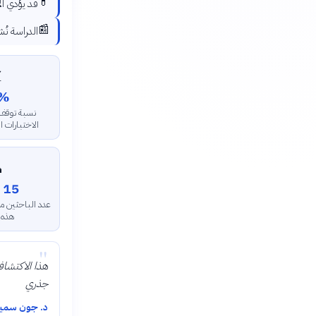
💊
ي التقليدي
📰
مية متخصصة

%
 الأورام في
برية الأولية

15 باحث
راسة
"
الورمي بشكل
جذري
. جون سميث