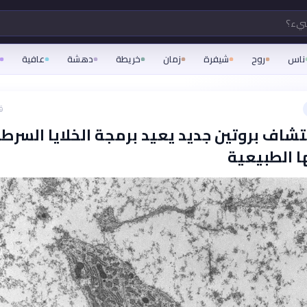
شيء؟
ناس
روح
شيفرة
زمان
خريطة
دهشة
عافية
ق
تشاف بروتين جديد يعيد برمجة الخلايا السرطا
ا الطبيعية