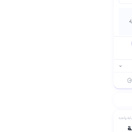
ة
عة واحدة
ة