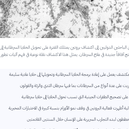
باحثين الدوليين إلى اكتشاف بروتين يمتلك القدرة على تحويل الخلايا السرطانية إلى 
تح آفاقاً جديدة في علاج السرطان. يمثل هذا الاكتشاف نقلة نوعية في فهم آليات تطور ا
لمكتشف يعمل على إعادة برمجة الخلايا السرطانية وتحويلها إلى خلايا عادية سليمة
ريت على عدة أنواع من السرطانات بما فيها سرطان الثدي والرئة والقولون
 على تصحيح الطفرات الجينية التي تسبب تحول الخلايا إلى خلايا سرطانية
ولية أظهرت فعالية البروتين في وقف نمو الأورام بنسبة كبيرة في الاختبارات المخبرية
خططون لبدء التجارب السريرية على الإنسان خلال السنتين القادمتين