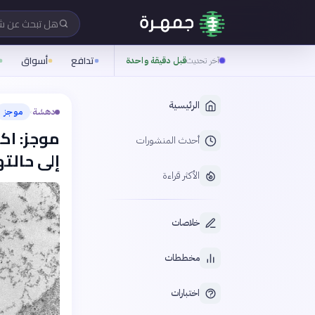
هل تبحث عن 
تدافع
أسواق
آخر تحديث
قبل دقيقة واحدة
الرئيسية
دهشة
موجز
›
موجز: اك
أحدث المنشورات
إلى حالته
الأكثر قراءة
خلاصات
مخططات
اختبارات