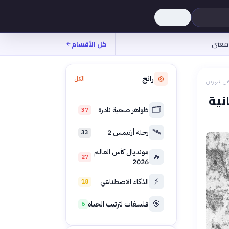
معنى
كل الأقسام
رائج
الكل
بل شهرين
نية
🗂️
ظواهر صحية نادرة
37
🛰️
رحلة أرتيمس 2
33
مونديال كأس العالم
🔥
27
2026
⚡
الذكاء الاصطناعي
18
🎯
فلسفات لترتيب الحياة
6