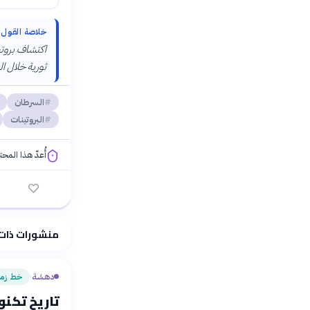
خلاصة القول
اكتشاف بروتي
ثورية خلال ا
السرطان
البروتينات
أُعدّ هذا المح
فلسفتنا المعرفية
منشورات ذات
دهشة
خط زمن
›
تاريخ تكنو