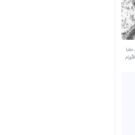
خلايا
لأورام