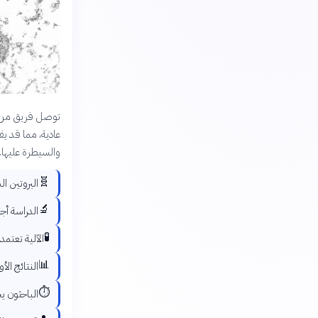
توصل فريق من ال
عادية، مما قد يف
والسيطرة عليها.
🧬
البروتين ا
🔬
الدراسة أج
🧪
الآلية تعتمد
📊
النتائج الأ
⏱️
الباحثون ي