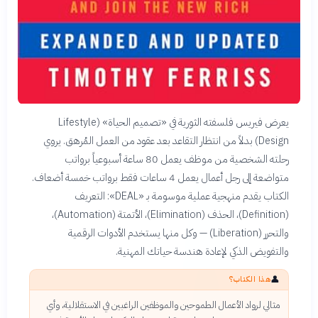
يعرض فيريس فلسفته الثورية في «تصميم الحياة» (Lifestyle
Design) بدلاً من انتظار التقاعد بعد عقود من العمل المُرهق. يروي
رحلته الشخصية من موظف يعمل 80 ساعة أسبوعياً برواتب
متواضعة إلى رجل أعمال يعمل 4 ساعات فقط برواتب خمسة أضعاف.
الكتاب يقدم منهجية عملية موسومة بـ «DEAL»: التعريف
(Definition)، الحذف (Elimination)، الأتمتة (Automation)،
والتحرر (Liberation) — وكل منها يستخدم الأدوات الرقمية
والتفويض الذكي لإعادة هندسة حياتك المهنية.
👤
هذا الكتاب؟
مثالي لرواد الأعمال الطموحين والموظفين الراغبين في الاستقلالية، وأي