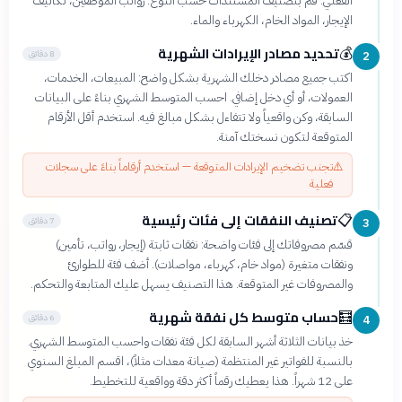
الفعلي. قم بتصنيف المستندات حسب النوع: رواتب الموظفين، تكاليف
الإيجار، المواد الخام، الكهرباء والماء.
تحديد مصادر الإيرادات الشهرية
💰
8 دقائق
2
اكتب جميع مصادر دخلك الشهرية بشكل واضح: المبيعات، الخدمات،
العمولات، أو أي دخل إضافي. احسب المتوسط الشهري بناءً على البيانات
السابقة، وكن واقعياً ولا تتفاءل بشكل مبالغ فيه. استخدم أقل الأرقام
المتوقعة لتكون نسختك آمنة.
⚠️
تجنب تضخيم الإيرادات المتوقعة — استخدم أرقاماً بناءً على سجلات
فعلية
تصنيف النفقات إلى فئات رئيسية
📋
7 دقائق
3
قسّم مصروفاتك إلى فئات واضحة: نفقات ثابتة (إيجار، رواتب، تأمين)
ونفقات متغيرة (مواد خام، كهرباء، مواصلات). أضف فئة للطوارئ
والمصروفات غير المتوقعة. هذا التصنيف يسهل عليك المتابعة والتحكم.
حساب متوسط كل نفقة شهرية
🧮
6 دقائق
4
خذ بيانات الثلاثة أشهر السابقة لكل فئة نفقات واحسب المتوسط الشهري.
بالنسبة للفواتير غير المنتظمة (صيانة معدات مثلاً)، اقسم المبلغ السنوي
على 12 شهراً. هذا يعطيك رقماً أكثر دقة وواقعية للتخطيط.