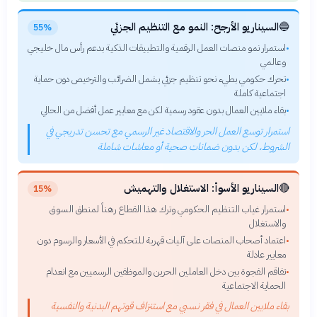
🔵
السيناريو الأرجح: النمو مع التنظيم الجزئي
55%
استمرار نمو منصات العمل الرقمية والتطبيقات الذكية بدعم رأس مال خليجي
•
وعالمي
تحرك حكومي بطيء نحو تنظيم جزئي يشمل الضرائب والترخيص دون حماية
•
اجتماعية كاملة
بقاء ملايين العمال بدون عقود رسمية لكن مع معايير عمل أفضل من الحالي
•
استمرار توسع العمل الحر والاقتصاد غير الرسمي مع تحسن تدريجي في
الشروط، لكن بدون ضمانات صحية أو معاشات شاملة
🔴
السيناريو الأسوأ: الاستغلال والتهميش
15%
استمرار غياب التنظيم الحكومي وترك هذا القطاع رهناً لمنطق السوق
•
والاستغلال
اعتماد أصحاب المنصات على آليات قهرية للتحكم في الأسعار والرسوم دون
•
معايير عادلة
تفاقم الفجوة بين دخل العاملين الحرين والموظفين الرسميين مع انعدام
•
الحماية الاجتماعية
بقاء ملايين العمال في فقر نسبي مع استنزاف قوتهم البدنية والنفسية