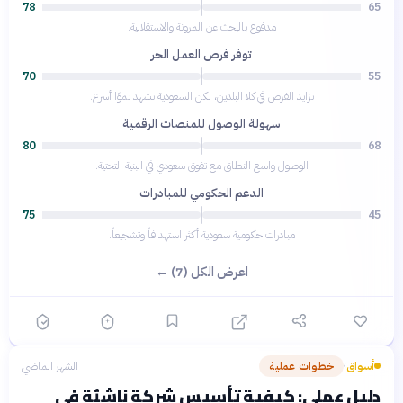
78
65
مدفوع بالبحث عن المرونة والاستقلالية.
توفر فرص العمل الحر
70
55
تزايد الفرص في كلا البلدين، لكن السعودية تشهد نموًا أسرع.
سهولة الوصول للمنصات الرقمية
80
68
الوصول واسع النطاق مع تفوق سعودي في البنية التحتية.
الدعم الحكومي للمبادرات
75
45
مبادرات حكومية سعودية أكثر استهدافاً وتشجيعاً.
اعرض الكل (7) ←
أسواق
خطوات عملية
الشهر الماضي
›
دليل عملي: كيفية تأسيس شركة ناشئة في