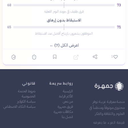
68
73
فرق طفيف في جودة النوم الفعلية
الاستيقاظ بدون إرهاق
65
71
الموظفون يشعرون بارتياح أفضل عند الاستيقاظ
اعرض الكل (7) ←
1
روابط سريعة
قانوني
الرئيسية
شروط الخدمة
الأكثر قراءة
الخصوصية
من نحن
سياسة الكوكيز
منصة معرفية عربية توفر
فريق جمهرة
سياسة الذكاء الاصطناعي
محتوى موثوقاً ومنظماً في
مكافآت جمهرة
العلوم والثقافة والفكر
اتصل بنا
قيمة المرء ما يعرفه