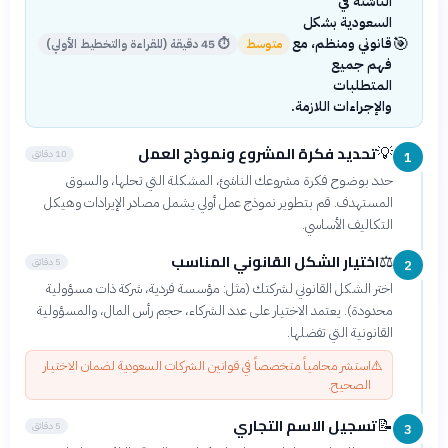
الناشئة في
السعودية بشكل
🎯
قانوني ومنظم، مع
متوسط
⏱
45 دقيقة (للقراءة والتخطيط الأولي)
فهم جميع
المتطلبات
والإجراءات اللازمة.
تحديد فكرة المشروع ونموذج العمل
💡
10 دقائق
1
حدد بوضوح فكرة مشروعك الناشئ، المشكلة التي تحلها، والسوق
المستهدف. قم بتطوير نموذج عمل أولي يشمل مصادر الإيرادات وهيكل
التكاليف الأساسي.
اختيار الشكل القانوني المناسب
⚖️
5 دقائق
2
اختر الشكل القانوني لشركتك (مثل: مؤسسة فردية، شركة ذات مسؤولية
محدودة). يعتمد الاختيار على عدد الشركاء، حجم رأس المال، والمسؤولية
القانونية التي تفضلها.
⚠️
استشر محامياً متخصصاً في قوانين الشركات السعودية لضمان الاختيار
الصحيح.
تسجيل الاسم التجاري
📝
5 دقائق
3