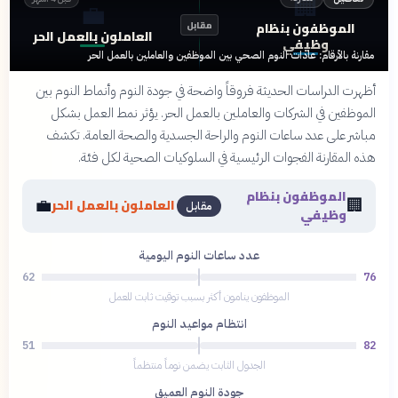
🏢
💼
الموظفون بنظام
مقابل
العاملون بالعمل الحر
وظيفي
مقارنة بالأرقام: عادات النوم الصحي بين الموظفين والعاملين بالعمل الحر
أظهرت الدراسات الحديثة فروقاً واضحة في جودة النوم وأنماط النوم بين
الموظفين في الشركات والعاملين بالعمل الحر. يؤثر نمط العمل بشكل
مباشر على عدد ساعات النوم والراحة الجسدية والصحة العامة. تكشف
هذه المقارنة الفجوات الرئيسية في السلوكيات الصحية لكل فئة.
الموظفون بنظام
💼
🏢
العاملون بالعمل الحر
مقابل
وظيفي
عدد ساعات النوم اليومية
62
76
الموظفون ينامون أكثر بسبب توقيت ثابت للعمل
انتظام مواعيد النوم
51
82
الجدول الثابت يضمن نوماً منتظماً
جودة النوم العميق