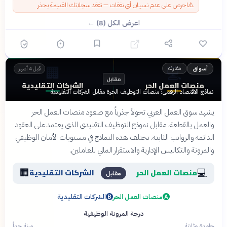
⚠️
احرص على عدم نسيان أي نفقات — تفقد سجلاتك القديمة بحذر
اعرض الكل (8) ←
🏢
💻
مقارنة
أسواق
قبل 4 أشهر
مقابل
منصات العمل الحر
الشركات التقليدية
نماذج الاقتصاد الرقمي: منصات التوظيف الحرة مقابل الشركات التقليدية
يشهد سوق العمل العربي تحولاً جذرياً مع صعود منصات العمل الحر
والعمل بالقطعة، مقابل نموذج التوظيف التقليدي الذي يعتمد على العقود
الدائمة والرواتب الثابتة. تختلف هذه النماذج في مستويات الأمان الوظيفي
والمرونة والتكاليس الإدارية والاستقرار المالي للعاملين.
🏢
💻
منصات العمل الحر
الشركات التقليدية
مقابل
منصات العمل الحر
الشركات التقليدية
B
A
درجة المرونة الوظيفية
جامدة وثابتة
مرنة جداً