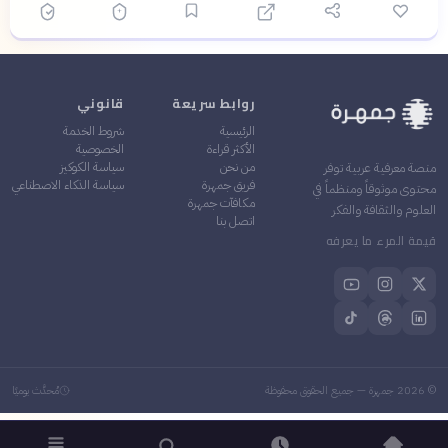
روابط سريعة
قانوني
الرئيسية
شروط الخدمة
الأكثر قراءة
الخصوصية
من نحن
سياسة الكوكيز
منصة معرفية عربية توفر
فريق جمهرة
سياسة الذكاء الاصطناعي
محتوى موثوقاً ومنظماً في
مكافآت جمهرة
العلوم والثقافة والفكر
اتصل بنا
قيمة المرء ما يعرفه
©
2026
جمهرة — جميع الحقوق محفوظة
مُحدَّث يوميًا