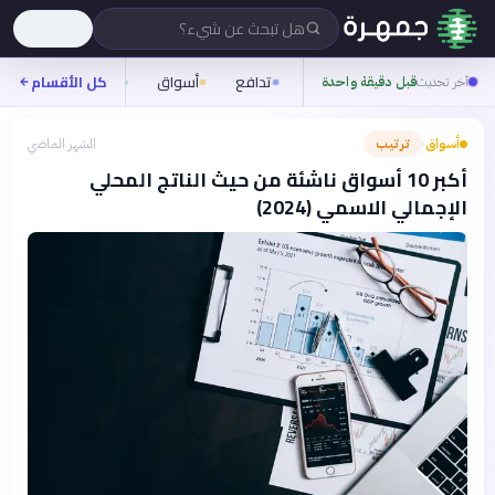
هل تبحث عن شيء؟
تدافع
أسواق
ناس
روح
كل الأقسام
آخر تحديث
قبل دقيقة واحدة
أسواق
ترتيب
الشهر الماضي
›
أكبر 10 أسواق ناشئة من حيث الناتج المحلي
الإجمالي الاسمي (2024)