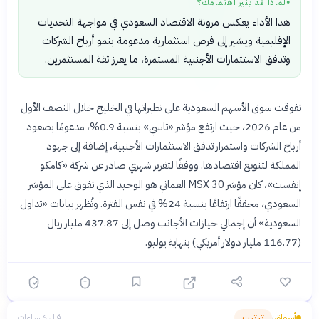
لماذا قد يثير اهتمامك؟
●
هذا الأداء يعكس مرونة الاقتصاد السعودي في مواجهة التحديات
الإقليمية ويشير إلى فرص استثمارية مدعومة بنمو أرباح الشركات
وتدفق الاستثمارات الأجنبية المستمرة، ما يعزز ثقة المستثمرين.
تفوقت سوق الأسهم السعودية على نظيراتها في الخليج خلال النصف الأول
من عام 2026، حيث ارتفع مؤشر «تاسي» بنسبة 0.9%، مدعومًا بصعود
أرباح الشركات واستمرار تدفق الاستثمارات الأجنبية، إضافة إلى جهود
المملكة لتنويع اقتصادها. ووفقًا لتقرير شهري صادر عن شركة «كامكو
إنفست»، كان مؤشر MSX 30 العماني هو الوحيد الذي تفوق على المؤشر
السعودي، محققًا ارتفاعًا بنسبة 24% في نفس الفترة. وتُظهر بيانات «تداول
السعودية» أن إجمالي حيازات الأجانب وصل إلى 437.87 مليار ريال
(116.77 مليار دولار أمريكي) بنهاية يوليو.
أسواق
ترتيب
قبل 6 ساعات
›