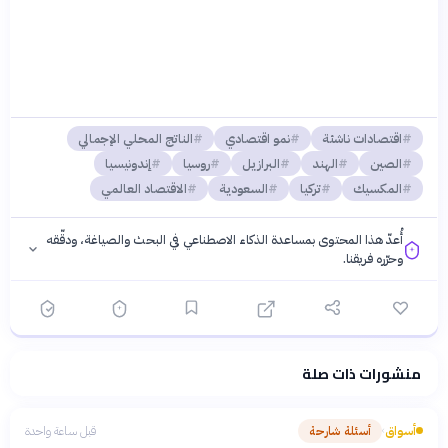
اقتصادات ناشئة
نمو اقتصادي
الناتج المحلي الإجمالي
الصين
الهند
البرازيل
روسيا
إندونيسيا
المكسيك
تركيا
السعودية
الاقتصاد العالمي
أُعدّ هذا المحتوى بمساعدة الذكاء الاصطناعي في البحث والصياغة، ودقّقه
وحرّره فريقنا.
منشورات ذات صلة
فلسفتنا المعرفية
·
سياسة الذكاء الاصطناعي
أسواق
أسئلة شارحة
قبل ساعة واحدة
›