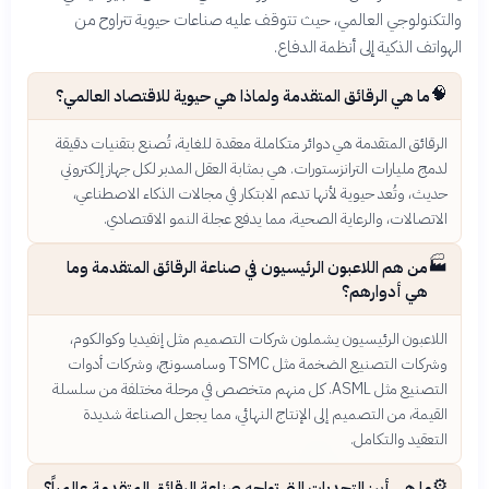
والتكنولوجي العالمي، حيث تتوقف عليه صناعات حيوية تتراوح من
الهواتف الذكية إلى أنظمة الدفاع.
🧠
ما هي الرقائق المتقدمة ولماذا هي حيوية للاقتصاد العالمي؟
الرقائق المتقدمة هي دوائر متكاملة معقدة للغاية، تُصنع بتقنيات دقيقة
لدمج مليارات الترانزستورات. هي بمثابة العقل المدبر لكل جهاز إلكتروني
حديث، وتُعد حيوية لأنها تدعم الابتكار في مجالات الذكاء الاصطناعي،
الاتصالات، والرعاية الصحية، مما يدفع عجلة النمو الاقتصادي.
🏭
من هم اللاعبون الرئيسيون في صناعة الرقائق المتقدمة وما
هي أدوارهم؟
اللاعبون الرئيسيون يشملون شركات التصميم مثل إنفيديا وكوالكوم،
وشركات التصنيع الضخمة مثل TSMC وسامسونج، وشركات أدوات
التصنيع مثل ASML. كل منهم متخصص في مرحلة مختلفة من سلسلة
القيمة، من التصميم إلى الإنتاج النهائي، مما يجعل الصناعة شديدة
التعقيد والتكامل.
⚙️
ما هي أبرز التحديات التي تواجه صناعة الرقائق المتقدمة عالمياً؟