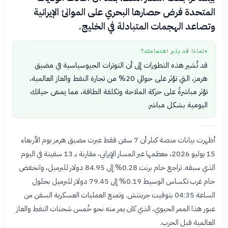
المتحدة فرض حصارها البحري على الموانئ الإيرانية
وتصاعد الهجمات المتبادلة في الخليج.
لماذا قد يثير اهتمامك؟
●
قد تُشير هذه التطورات إلى أن التوترات الجيوسياسية في مضيق
هرمز، التي تؤثر على حوالي 20% من تجارة النفط والغاز العالمية،
تؤثر مباشرةً على حركة الملاحة وتكلفة الطاقة، مما يمسّ حياتك
اليومية بشكل مباشر.
أظهرت بيانات منصة كبلر أن 7 سفن فقط عبرت مضيق هرمز يوم الأربعاء
15 يوليو 2026، معظمها عبر المسار الإيراني، مقارنة بـ 13 سفينة في اليوم
الذي سبقه. تراجع خام برنت 0.28% إلى 84.95 دولار للبرميل، وانخفض
خام غرب تكساس الوسيط 0.19% إلى 79.45 دولار للبرميل بحلول
الساعة 04:35 بتوقيت جرينتش. وتمنع العمليات العسكرية السفن من
عبور هذا الممر الحيوي، الذي كان يمر منه نحو خُمس شحنات النفط والغاز
العالمية قبل الحرب.