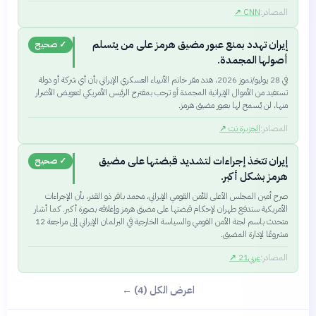
المصادر:
CNN
↗
إيران تهدد بمنع عبور مضيق هرمز على من يتسلم
✓ صحيح
أصولها المجمدة.
في 28 يوليو/تموز 2026، هدد مقر خاتم الأنبياء العسكري الإيراني بأن أي شركة أو دولة
تستفيد من الأموال الإيرانية المجمدة أو ترحب بمقترح الرئيس الأمريكي لتعويض الأضرار
منها، لن يُسمح لها بعبور مضيق هرمز.
المصادر:
الجزيرة نت
↗
إيران تتخذ إجراءات لتشديد قبضتها على مضيق
✓ صحيح
هرمز بشكل أكبر.
صرح أمين المجلس الأعلى للأمن القومي الإيراني، محمد باقر ذو القدر، بأن الإجراءات
الأمريكية ستدفع طهران لإحكام قبضتها على مضيق هرمز وإغلاقه بصورة أكبر. كما أشار
متحدث باسم لجنة الأمن القومي والسياسة الخارجية في البرلمان الإيراني إلى مراجعة 12
مشروعًا لإدارة المضيق.
المصادر:
عربي21
↗
اعرض الكل (4) ←