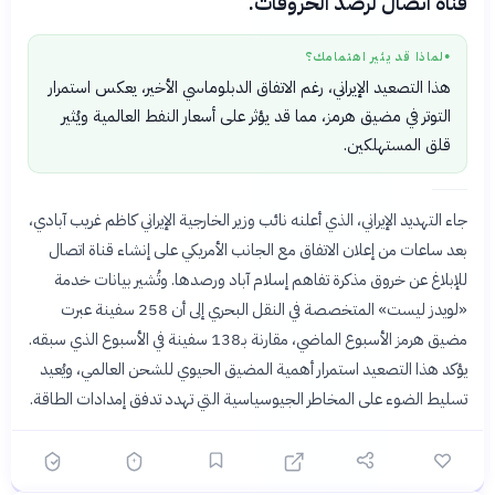
قناة اتصال لرصد الخروقات.
لماذا قد يثير اهتمامك؟
●
هذا التصعيد الإيراني، رغم الاتفاق الدبلوماسي الأخير، يعكس استمرار
التوتر في مضيق هرمز، مما قد يؤثر على أسعار النفط العالمية ويُثير
قلق المستهلكين.
جاء التهديد الإيراني، الذي أعلنه نائب وزير الخارجية الإيراني كاظم غريب آبادي،
بعد ساعات من إعلان الاتفاق مع الجانب الأمريكي على إنشاء قناة اتصال
للإبلاغ عن خروق مذكرة تفاهم إسلام آباد ورصدها. وتُشير بيانات خدمة
«لويدز ليست» المتخصصة في النقل البحري إلى أن 258 سفينة عبرت
؟
مضيق هرمز الأسبوع الماضي، مقارنة بـ138 سفينة في الأسبوع الذي سبقه.
يؤكد هذا التصعيد استمرار أهمية المضيق الحيوي للشحن العالمي، ويُعيد
تسليط الضوء على المخاطر الجيوسياسية التي تهدد تدفق إمدادات الطاقة.
🟡 متوسط
🎯
6
سؤال
ابدأ ←