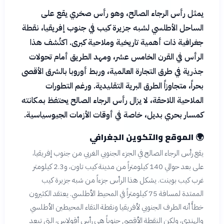
يمثل رأس الرجاء الصالح، وهو رأس صخري يقع على
الساحل الأطلسي لشبه جزيرة كيب في جنوب إفريقيا، نقطة
جغرافية ذات أهمية تاريخية وملاحية كبرى. اكتُشف هذا
الرأس في القرن الخامس عشر، ومهد الطريق أمام تحولات
جذرية في طرق التجارة العالمية، وربط أوروبا بالشرق الأقصى
بحراً، متجاوزاً الطرق البرية التقليدية. ورغم التطورات
الملاحية اللاحقة، لا يزال رأس الرجاء الصالح يحتفظ بمكانته
كمسار بحري بديل، خاصة في أوقات الأزمات الجيوسياسية.
🌍
الموقع والتكوين الجغرافي
يقع رأس الرجاء الصالح في الجزء الجنوبي الغربي من جنوب إفريقيا،
على بعد حوالي 140 كيلومتراً من مدينة كيب تاون، و2.3 كيلومتر
غرب كيب بوينت. يشكل هذا الرأس جزءاً من شبه جزيرة كيب
الممتدة لمسافة 75 كيلومتراً في المحيط الأطلسي. يعتقد الكثيرون
خطأً أنه الطرف الجنوبي لأفريقيا ونقطة التقاء المحيطين الأطلسي
والهندي، ولكن النقطة الأقصى جنوباً هي رأس أقولاس، التي تبعد