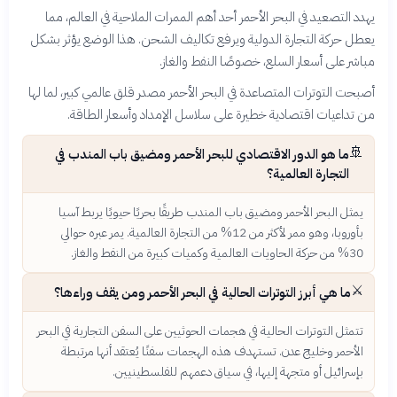
يهدد التصعيد في البحر الأحمر أحد أهم الممرات الملاحية في العالم، مما
يعطل حركة التجارة الدولية ويرفع تكاليف الشحن. هذا الوضع يؤثر بشكل
مباشر على أسعار السلع، خصوصًا النفط والغاز.
أصبحت التوترات المتصاعدة في البحر الأحمر مصدر قلق عالمي كبير، لما لها
من تداعيات اقتصادية خطيرة على سلاسل الإمداد وأسعار الطاقة.
🚢
ما هو الدور الاقتصادي للبحر الأحمر ومضيق باب المندب في
التجارة العالمية؟
يمثل البحر الأحمر ومضيق باب المندب طريقًا بحريًا حيويًا يربط آسيا
بأوروبا، وهو ممر لأكثر من 12% من التجارة العالمية. يمر عبره حوالي
30% من حركة الحاويات العالمية وكميات كبيرة من النفط والغاز.
⚔️
ما هي أبرز التوترات الحالية في البحر الأحمر ومن يقف وراءها؟
تتمثل التوترات الحالية في هجمات الحوثيين على السفن التجارية في البحر
الأحمر وخليج عدن. تستهدف هذه الهجمات سفنًا يُعتقد أنها مرتبطة
بإسرائيل أو متجهة إليها، في سياق دعمهم للفلسطينيين.