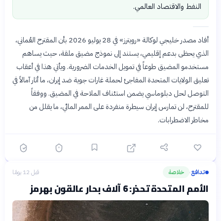
النفط والاقتصاد العالمي.
أفاد مصدر خليجي لوكالة «رويترز» في 28 يوليو 2026 بأن المقترح العُماني،
الذي يحظى بدعم إقليمي، يستند إلى نموذج مضيق ملقة، حيث يساهم
مستخدمو المضيق طوعاً في تمويل الخدمات الضرورية. ويأتي هذا في أعقاب
تعليق الولايات المتحدة المفاجئ لحملة غارات جوية ضد إيران، ما أثار آمالاً في
التوصل لحل دبلوماسي يضمن استئناف الملاحة في المضيق. ووفقاً
للمقترح، لن تمارس إيران سيطرة منفردة على الممر المائي، ما يقلل من
مخاطر الاضطرابات.
تدافع
خلاصة
قبل 12 يومًا
›
الأمم المتحدة تحذر: 6 آلاف بحار عالقون بهرمز