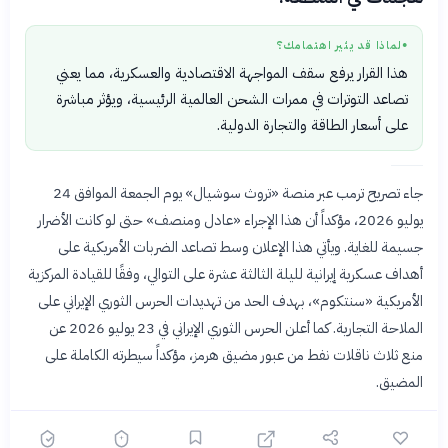
لماذا قد يثير اهتمامك؟
●
هذا القرار يرفع سقف المواجهة الاقتصادية والعسكرية، مما يعني
تصاعد التوترات في ممرات الشحن العالمية الرئيسية، ويؤثر مباشرة
على أسعار الطاقة والتجارة الدولية.
جاء تصريح ترمب عبر منصة «تروث سوشيال» يوم الجمعة الموافق 24
يوليو 2026، مؤكداً أن هذا الإجراء «عادل ومنصف» حتى لو كانت الأضرار
جسيمة للغاية. ويأتي هذا الإعلان وسط تصاعد الضربات الأمريكية على
أهداف عسكرية إيرانية لليلة الثالثة عشرة على التوالي، وفقًا للقيادة المركزية
الأمريكية «سنتكوم»، بهدف الحد من تهديدات الحرس الثوري الإيراني على
الملاحة التجارية. كما أعلن الحرس الثوري الإيراني في 23 يوليو 2026 عن
منع ثلاث ناقلات نفط من عبور مضيق هرمز، مؤكداً سيطرته الكاملة على
المضيق.