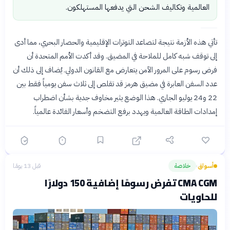
العالمية وتكاليف الشحن التي يدفعها المستهلكون.
تأتي هذه الأزمة نتيجة لتصاعد التوترات الإقليمية والحصار البحري، مما أدى
إلى توقف شبه كامل للملاحة في المضيق. وقد أكدت الأمم المتحدة أن
فرض رسوم على المرور الآمن يتعارض مع القانون الدولي. يُضاف إلى ذلك أن
عدد السفن العابرة في مضيق هرمز قد تقلص إلى ثلاث سفن يومياً فقط بين
22 و24 يوليو الجاري. هذا الوضع يثير مخاوف جدية بشأن اضطراب
إمدادات الطاقة العالمية ويهدد برفع التضخم وأسعار الفائدة عالمياً.
أسواق
خلاصة
قبل 13 يومًا
›
CMA CGM تفرض رسومًا إضافية 150 دولارًا
للحاويات