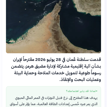
قدمت سلطنة عُمان في 28 يوليو 2026 مقترحاً لإيران
بشأن آلية إقليمية مشتركة لإدارة مضيق هرمز، يتضمن
رسوماً طوعية لتمويل خدمات الملاحة وحماية البيئة
وعمليات البحث والإنقاذ.
لماذا قد يثير اهتمامك؟
●
يهدف هذا المقترح إلى نزع فتيل التوترات في الممر المائي الحيوي
الذي يمر عبره خُمس إمدادات الطاقة العالمية، مما يؤثر على أسواق