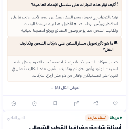
⛓️
كيف تؤثر هذه التوترات على سلاسل الإمداد العالمية؟
تؤدي التوترات إلى تحويل مسار السفن بعيدًا عن البحر الأحمر، وتجبرها على
اتخاذ طريق رأس الرجاء الصالح الأطول. هذا يزيد من مدة الرحلات
وتكاليف الشحن، مما يؤخر وصول البضائع ويرفع أسعارها النهائية.
💲
ما هو تأثير تحويل مسار السفن على شركات الشحن وتكاليف
النقل؟
تتحمل شركات الشحن تكاليف إضافية ضخمة جراء التحويل، مثل زيادة
استهلاك الوقود وأجور الطواقم وتكاليف التأمين. هذه التكاليف تُحمّل في
النهاية على المستهلكين وتقلل من هوامش أرباح الشركات.
اعرض الكل (8) ←
خريطة
أسئلة شارحة
الشهر الماضي
›
أسئلة شارحة: جغرافيا القطب الشمالي