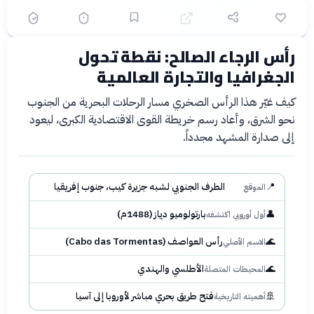
اختيار متعدد
خريطة
الشهر الماضي
قناة السويس: تاريخ، جغرافيا وتحديات المستقبل
رأس الرجاء الصالح: نقطة تحول
خريطة
📝 مقالة
الشهر الماضي
الجغرافيا والتجارة العالمية
كيف غيّر هذا الرأس الصخري مسار الرحلات البحرية من الجنوب
نحو الشرق، وأعاد رسم خريطة القوى الاقتصادية الكبرى، ليعود
إلى صدارة المشهد مجدداً.
📍
الطرف الجنوبي لشبه جزيرة كيب، جنوب إفريقيا
الموقع
👤
بارتولوميو دياز (1488م)
أول أوروبي اكتشفه
🌊
رأس العواصف (Cabo das Tormentas)
الاسم الأصلي
🌊
الأطلسي والهندي
المحيطات المتصلة
🚢
فتح طريق بحري مباشر لأوروبا إلى آسيا
أهميته التاريخية