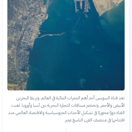
تعد قناة السويس أحد أهم الممرات المائية في العالم، وتربط البحرين
الأبيض والأحمر، وتختصر مسافات التجارة البحرية بين آسيا وأوروبا. لعبت
القناة دورًا محوريًا في تشكيل الأحداث الجيوسياسية والاقتصاد العالمي منذ
افتتاحها في منتصف القرن التاسع عشر.