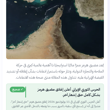
يُعد مضيق هرمز ممرًا مائيًا استراتيجيًا ذا أهمية عالمية كبرى في حركة
الملاحة والتجارة الدولية، وتثار حوله باستمرار ادعاءات بشأن إغلاقه أو تشديد
القبضة الإيرانية عليه. تتناول هذه المقالة مدى صحة هذه الادعاءات.
الحرس الثوري الإيراني أعلن إغلاق مضيق هرمز
✓ صحيح
بشكل كامل حتى إشعار آخر.
أعلن الحرس الثوري الإيراني في 11 يوليو/تموز 2026 إغلاق مضيق هرمز "حتى إشعار آخر"،
مشيرًا إلى أنه لن يُسمح لأي سفينة بالمرور بسبب ما وصفه بالتدخل الأجنبي غير القانوني.