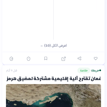
اعرض الكل (10) ←
خريطة
خلاصة
قبل 9 أيام
›
عُمان تقترح آلية إقليمية مشتركة لمضيق هرمز