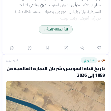
حوالي 150 كيلومتراً إلى الشرق والجنوب الشرقي. وتلتقي التيارات
المحيطية، تيار أجولهاس الدافئ وتيار بنغويلا البارد، عند نقطة متقلبة
بين رأس أقولاس وكيب بوينت.
اقرأ المقالة كاملةً
←
زمان
خط زمني
قبل شهرين
›
تاريخ قناة السويس: شريان التجارة العالمية من
1859 إلى 2026