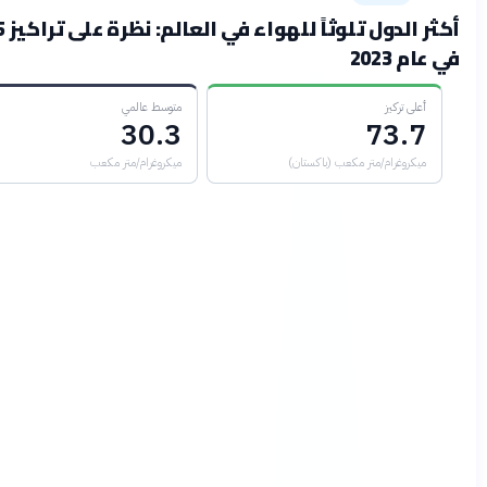
أكثر الدول تلوثاً للهواء في العالم: نظرة على تراكيز PM2.5
202
ى تركيز
متوسط عالمي
30.3
73.
روغرام/متر مكعب (باكستان)
ميكروغرام/متر مكعب