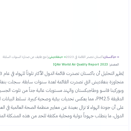
كستان
باكستان تتصدر القائمة في 2023
بنغلاديش
تراجع طفيف عن صدارة السنوات السابقة
:
IQAir World Air Quality Report 2023
يُظهر التحليل أن باكستان تصدرت قائمة الدول الأكثر تلوثاً للهواء في عام 2023،
ة بنغلاديش التي تصدرت القائمة لعدة سنوات سابقة. سجلت بنغلاديش
ا فاسو وطاجيكستان والهند مستويات عالية جداً من تلوث الجسيمات
الدقيقة PM2.5، مما يعكس تحديات بيئية وصحية كبيرة. تسلط البيانات الضوء
جودة الهواء لا تزال بعيدة عن معايير منظمة الصحة العالمية في العديد من
ما يتطلب جهوداً دولية ومحلية مكثفة للحد من هذه المشكلة المتفاقمة.