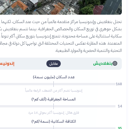
غلاديش وإندونيسيا مراكز متقدمة عالمياً من حيث عدد السكان، لكنهما يختلفان
هري في توزيع السكان والخصائص الجغرافية. بينما تتسم بنغلاديش بكثافة
ستثنائية على مساحة محدودة، تتمتع إندونيسيا بتوزيع سكاني أكثر تنوعاً عبر جزرها
. هذه المقارنة تعكس التحديات المختلفة التي تواجهها كل دولة في مجالات البنية
والتنمية الحضرية والموارد الطبيعية.
🔴
نغلاديش
إندونيسيا
مقابل
عدد السكان (مليون نسمة)
275
إندونيسيا تضم أكثر من الضعف، الرابعة عالمياً
المساحة الجغرافية (ألف كم²)
192
فارق هائل: إندونيسيا أكبر بحوالي 14 مرة
الكثافة السكانية (نسمة/كم²)
15