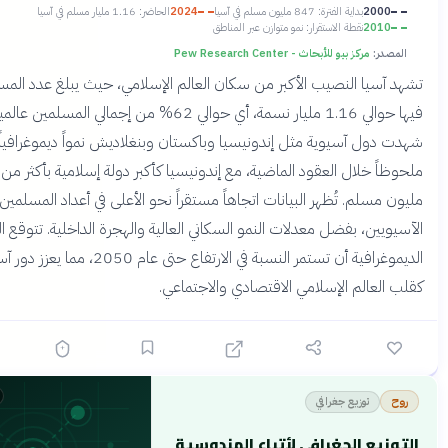
20
بداية الفترة: 847 مليون مسلم في آسيا
2024
الحاضر: 1.16 مليار مسلم في آسيا
20
نقطة الاستقرار: نمو متوازن عبر المناطق
:
مركز بيو للأبحاث - Pew Research Center
يا النصيب الأكبر من سكان العالم الإسلامي، حيث يبلغ عدد المسلمين
فيها حوالي 1.16 مليار نسمة، أي حوالي 62% من إجمالي المسلمين عالمياً.
ل آسيوية مثل إندونيسيا وباكستان وبنغلاديش نمواً ديموغرافياً
ملحوظاً خلال العقود الماضية، مع إندونيسيا كأكبر دولة إسلامية بأكثر من 230
سلم. تُظهر البيانات اتجاهاً مستقراً نحو الأعلى في أعداد المسلمين
ين، بفضل معدلات النمو السكاني العالية والهجرة الداخلية. تتوقع الدراسات
الديموغرافية أن تستمر النسبة في الارتفاع حتى عام 2050، مما يعزز دور آسيا
عالم الإسلامي الاقتصادي والاجتماعي.
قبل 3 أشهر
توزيع جغرافي
ع الجغرافي لأتباع الهندوسية