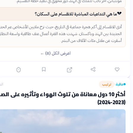
تن، آخر نائب للملك في الهند، دور محوري في تنفيذ خطة التقسيم.
 هي التداعيات المباشرة للانقسام على السكان؟
انقسام إلى أكبر هجرة جماعية في التاريخ، حيث نزح ملايين الأشخاص عبر الحدود
دة بين الهند وباكستان. شهدت هذه الفترة أعمال عنف طائفية واسعة النطاق،
 عن مقتل مئات الآلاف من البشر.
اعرض الكل (8) ←
ترتيب
الشهر الماضي
أكثر 10 دول معاناة من تلوث الهواء وتأثيره على الصحة