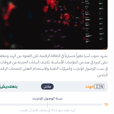
يشهد جنوب آسيا تطوراً متسارعاً في الثقافة الرقمية، لكن الفجوة بين الهند و
تبقى كبيرة في عدد من المؤشرات الأساسية. تكشف البيانات الحديثة عن فروقات
في نسب الوصول للإنترنت والمهارات التقنية والاستخدام الفعلي للخدمات الر
🇧🇩

بنغلاديش
الهند
مقابل
نسبة الوصول للإنترنت
63
الهند تتقدم بنحو 15% في معدلات الاتصال بالإنترنت