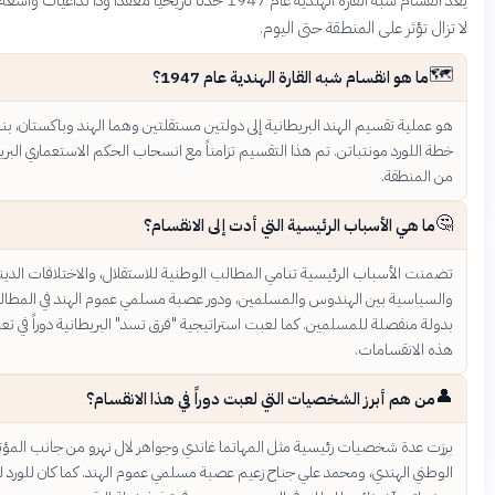
تؤثر على المنطقة حتى اليوم.
 هو انقسام شبه القارة الهندية عام 1947؟
ية تقسيم الهند البريطانية إلى دولتين مستقلتين وهما الهند وباكستان، بناءً على
لورد مونتباتن. تم هذا التقسيم تزامناً مع انسحاب الحكم الاستعماري البريطاني
منطقة.
هي الأسباب الرئيسية التي أدت إلى الانقسام؟
 الأسباب الرئيسية تنامي المطالب الوطنية للاستقلال، والاختلافات الدينية
اسية بين الهندوس والمسلمين، ودور عصبة مسلمي عموم الهند في المطالبة
منفصلة للمسلمين. كما لعبت استراتيجية "فرق تسد" البريطانية دوراً في تعميق
لانقسامات.
 هم أبرز الشخصيات التي لعبت دوراً في هذا الانقسام؟
عدة شخصيات رئيسية مثل المهاتما غاندي وجواهر لال نهرو من جانب المؤتمر
ي الهندي، ومحمد علي جناح زعيم عصبة مسلمي عموم الهند. كما كان للورد لويس