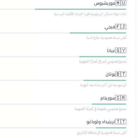
موريشيوس
54
%
لة تشكل الهندوسية فيها الديانة الأغلبية الرسمية
فيجي
33.7
%
سبة هندوسية خارج آسيا
غيانا
28
%
دوسي كبير في أميركا الجنوبية
بوتان
25
%
ية ثاني أكبر ديانة بعد البوذية
سورينام
20
%
دوسي ملحوظ في أميركا الجنوبية
ترينيداد وتوباغو
18.2
%
بة هندوسية في منطقة الكاريبي