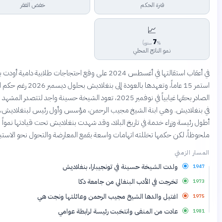
فترة الحكم
خفض الفقر
📈
7
% سنوياً
نمو الناتج المحلي
في أعقاب استقالتها في أغسطس 2024 على وقع احتجاجات طلابية دامية أودت بحكم
استمر 15 عاماً، وتعهدها بالعودة إلى بنغلاديش بحلول ديسمبر 2026 رغم حكم الإعدام
الصادر بحقها غيابياً في نوفمبر 2025، تعود الشيخة حسينة واجد لتتصدر المشهد السياسي
اديش. وهي ابنة الشيخ مجيب الرحمن، مؤسس وأول رئيس لبنغلاديش، وتعد
سة وزراء خدمة في تاريخ البلاد، وقد شهدت بنغلاديش تحت قيادتها نمواً اقتصادياً
 لكن حكمها تخللته اتهامات واسعة بقمع المعارضة والتحول نحو الاستبداد.
لزمني
ولدت الشيخة حسينة في تونجيبارا، بنغلاديش
تخرجت في الأدب البنغالي من جامعة دكا
اغتيل والدها الشيخ مجيب الرحمن وعائلتها ونجت هي
عادت من المنفى وانتخبت رئيسة لرابطة عوامي