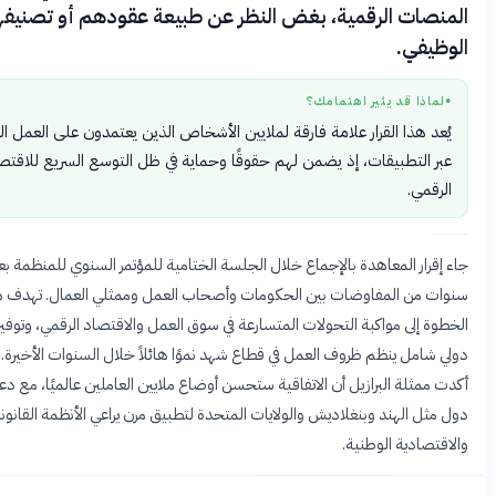
ات الرقمية، بغض النظر عن طبيعة عقودهم أو تصنيفهم
ي.
ا قد يثير اهتمامك؟
هذا القرار علامة فارقة لملايين الأشخاص الذين يعتمدون على العمل المرن
لتطبيقات، إذ يضمن لهم حقوقًا وحماية في ظل التوسع السريع للاقتصاد
ي.
ر المعاهدة بالإجماع خلال الجلسة الختامية للمؤتمر السنوي للمنظمة بعد
ن المفاوضات بين الحكومات وأصحاب العمل وممثلي العمال. تهدف هذه
لى مواكبة التحولات المتسارعة في سوق العمل والاقتصاد الرقمي، وتوفير إطار
مل ينظم ظروف العمل في قطاع شهد نموًا هائلاً خلال السنوات الأخيرة. وقد
لة البرازيل أن الاتفاقية ستحسن أوضاع ملايين العاملين عالميًا، مع دعوات من
الهند وبنغلاديش والولايات المتحدة لتطبيق مرن يراعي الأنظمة القانونية
دية الوطنية.