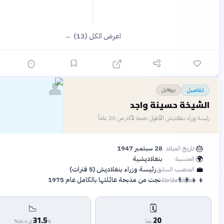
اعرض الكل (13) ←
👤
قبل 8 أيام
بروفايل
ل
خة حسينة واجد
ء بنغلاديش الأطول خدمة لأكثر من 20 عاماً
28 سبتمبر 1947
ريخ الميلاد
بنغلاديشية
جنسية
رئيسة وزراء بنغلاديش (5 فترات)
منصب السابق
👨‍👩
نجت من مذبحة عائلتها بالكامل عام 1975
يقة مفاجئة
📉
🗓️
31.5
20
عاماً
% إلى 20.5%