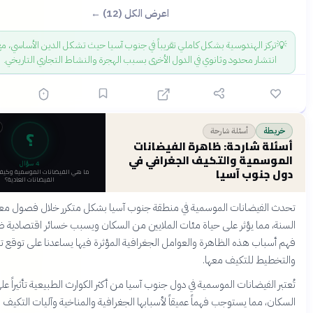
اعرض الكل (12) ←
ز الهندوسية بشكل كاملي تقريباً في جنوب آسيا حيث تشكل الدين الأساسي، مع
شار محدود وثانوي في الدول الأخرى بسبب الهجرة والنشاط التجاري التاريخي.
قبل 4 أشهر
؟
أسئلة شارحة
 شارحة: ظاهرة الفيضانات
مية والتكيف الجغرافي في
4
سؤال
نوب آسيا
ما هي الفيضانات الموسمية وكيف تختلف عن
الفيضانات العادية؟
فيضانات الموسمية في منطقة جنوب آسيا بشكل متكرر خلال فصول معينة من
مما يؤثر على حياة مئات الملايين من السكان ويسبب خسائر اقتصادية ضخمة.
ب هذه الظاهرة والعوامل الجغرافية المؤثرة فيها يساعدنا على توقع تأثيراتها
ط للتكيف معها.
لفيضانات الموسمية في دول جنوب آسيا من أكثر الكوارث الطبيعية تأثيراً على ملايين
مما يستوجب فهماً عميقاً لأسبابها الجغرافية والمناخية وآليات التكيف معها.