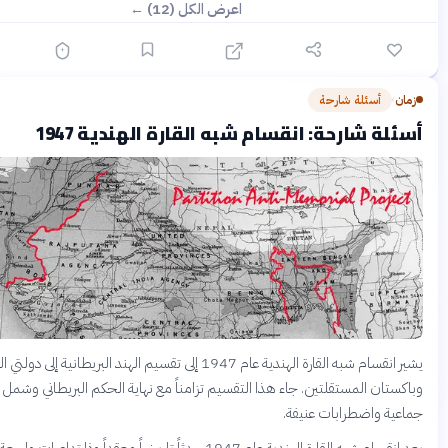
اعرض الكل (12) ←
أسئلة شارحة
قبل 9 أيام
شارحة: انقسام شبه القارة الهندية 1947
يشير انقسام شبه القارة الهندية عام 1947 إلى تقسيم الهند البريطانية إلى دولتي الهند
 المستقلتين. جاء هذا التقسيم تزامناً مع نهاية الحكم البريطاني وشمل هجرة
واضطرابات عنيفة.
يعد انقسام شبه القارة الهندية عام 1947 حدثاً تاريخياً معقداً وذا تداعيات واسعة النطاق