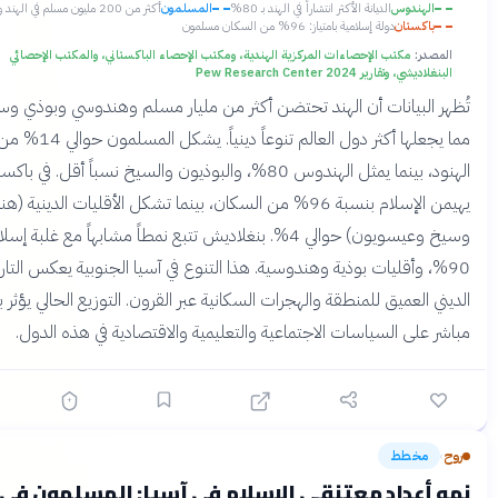
هندوس
الديانة الأكثر انتشاراً في الهند بـ 80%
المسلمون
أكثر من 200 مليون مسلم في الهند وحدها
كستان
دولة إسلامية بامتياز: 96% من السكان مسلمون
:
مكتب الإحصاءات المركزية الهندية، ومكتب الإحصاء الباكستاني، والمكتب الإحصائي
تقارير Pew Research Center 2024
لبيانات أن الهند تحتضن أكثر من مليار مسلم وهندوسي وبوذي وسيخي،
مما يجعلها أكثر دول العالم تنوعاً دينياً. يشكل المسلمون حوالي 14% من السكان
الهنود، بينما يمثل الهندوس 80%، والبوذيون والسيخ نسباً أقل. في باكستان،
يهيمن الإسلام بنسبة 96% من السكان، بينما تشكل الأقليات الدينية (هندوس
وسيخ وعيسويون) حوالي 4%. بنغلاديش تتبع نمطاً مشابهاً مع غلبة إسلامية تبلغ
 وأقليات بوذية وهندوسية. هذا التنوع في آسيا الجنوبية يعكس التاريخ
العميق للمنطقة والهجرات السكانية عبر القرون. التوزيع الحالي يؤثر بشكل
لى السياسات الاجتماعية والتعليمية والاقتصادية في هذه الدول.
خطط
قبل 3 أشهر
عداد معتنقي الإسلام في آسيا: المسلمون في