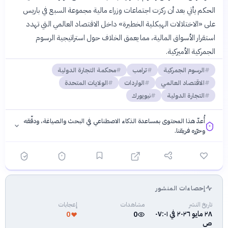
الحكم يأتي بعد أن ركزت اجتماعات وزراء مالية مجموعة السبع في باريس
على «الاختلالات الهيكلية الخطيرة» داخل الاقتصاد العالمي التي تهدد
استقرار الأسواق المالية، مما يعمق الخلاف حول استراتيجية الرسوم
الجمركية الأميركية.
الرسوم الجمركية
ترامب
محكمة التجارة الدولية
الاقتصاد العالمي
الواردات
الولايات المتحدة
التجارة الدولية
نيويورك
أُعدّ هذا المحتوى بمساعدة الذكاء الاصطناعي في البحث والصياغة، ودقّقه
وحرّره فريقنا.
إحصاءات المنشور
فلسفتنا المعرفية
·
سياسة الذكاء الاصطناعي
تاريخ النشر
مشاهدات
إعجابات
٢٨ مايو ٢٠٢٦ في ٠٧:٠١
0
0
ص