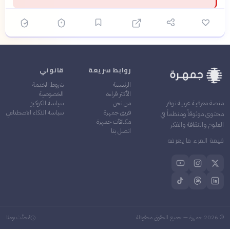
روابط سريعة
قانوني
الرئيسية
شروط الخدمة
الأكثر قراءة
الخصوصية
من نحن
سياسة الكوكيز
منصة معرفية عربية توفر
فريق جمهرة
سياسة الذكاء الاصطناعي
محتوى موثوقاً ومنظماً في
مكافآت جمهرة
العلوم والثقافة والفكر
اتصل بنا
قيمة المرء ما يعرفه
©
2026
جمهرة — جميع الحقوق محفوظة
مُحدَّث يوميًا