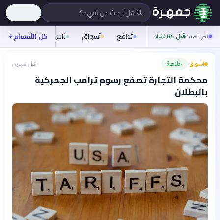
هل تبحث عن شيء؟
تدافع
أسواق
ناس
روح
كل الأقسام
شيفر
آخر تحديث
قبل 56 ثانية
أسواق
خلاصة
قبل شهرين
›
محكمة التجارة تصفع رسوم ترامب الجمركية
بالبطلان