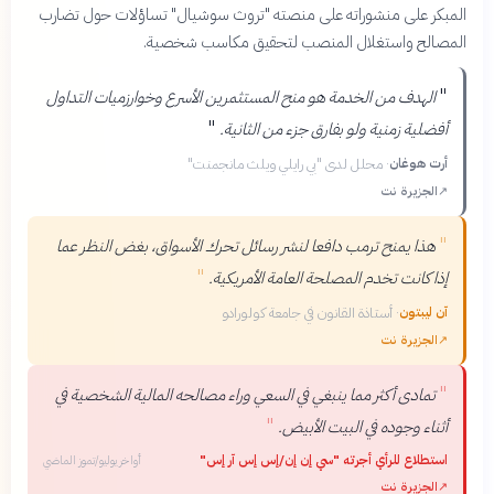
المبكر على منشوراته على منصته "تروث سوشيال" تساؤلات حول تضارب
المصالح واستغلال المنصب لتحقيق مكاسب شخصية.
"
الهدف من الخدمة هو منح المستثمرين الأسرع وخوارزميات التداول
"
أفضلية زمنية ولو بفارق جزء من الثانية.
أرت هوغان
·
محلل لدى "بي رايلي ويلث مانجمنت"
↗
الجزيرة نت
"
هذا يمنح ترمب دافعا لنشر رسائل تحرك الأسواق، بغض النظر عما
"
إذا كانت تخدم المصلحة العامة الأمريكية.
آن ليبتون
·
أستاذة القانون في جامعة كولورادو
↗
الجزيرة نت
"
تمادى أكثر مما ينبغي في السعي وراء مصالحه المالية الشخصية في
"
أثناء وجوده في البيت الأبيض.
استطلاع للرأي أجرته "سي إن إن/إس إس آر إس"
أواخر يوليو/تموز الماضي
↗
الجزيرة نت