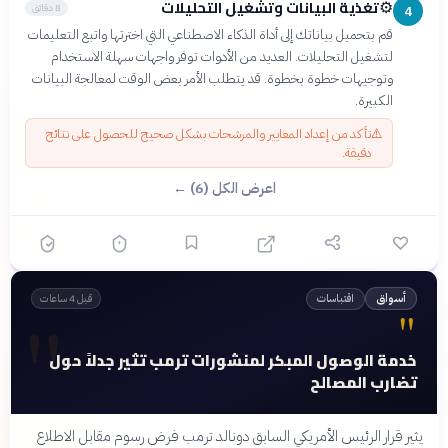
تغذية البيانات وتشغيل التحليلات
⚙️
8 دقائق
4
قم بتحميل بياناتك إلى أداة الذكاء الاصطناعي التي اخترتها واتبع التعليمات
لتشغيل التحليلات. العديد من الأدوات توفر واجهات سهلة الاستخدام
وتوجيهات خطوة بخطوة. قد يتطلب الأمر بعض الوقت لمعالجة البيانات
الكبيرة.
⚠️
تأكد من إعداد المعايير والمرشحات بشكل صحيح للحصول على نتائج
دقيقة.
اعرض الكل (6) ←
اقتباسات
أسواق
قبل 4 ساعات
"
"
خدمة الوصول المبكر لمنشورات ترمب تثير جدلاً حول
تضارب المصالح
يثير قرار الرئيس الأمريكي السابق دونالد ترمب فرض رسوم مقابل الاطلاع