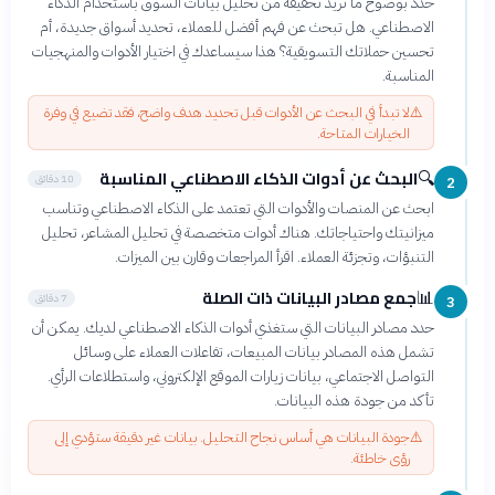
حدد بوضوح ما تريد تحقيقه من تحليل بيانات السوق باستخدام الذكاء
الاصطناعي. هل تبحث عن فهم أفضل للعملاء، تحديد أسواق جديدة، أم
تحسين حملاتك التسويقية؟ هذا سيساعدك في اختيار الأدوات والمنهجيات
المناسبة.
⚠️
لا تبدأ في البحث عن الأدوات قبل تحديد هدف واضح، فقد تضيع في وفرة
الخيارات المتاحة.
البحث عن أدوات الذكاء الاصطناعي المناسبة
🔍
10 دقائق
2
ابحث عن المنصات والأدوات التي تعتمد على الذكاء الاصطناعي وتناسب
ميزانيتك واحتياجاتك. هناك أدوات متخصصة في تحليل المشاعر، تحليل
التنبؤات، وتجزئة العملاء. اقرأ المراجعات وقارن بين الميزات.
جمع مصادر البيانات ذات الصلة
📊
7 دقائق
3
حدد مصادر البيانات التي ستغذي أدوات الذكاء الاصطناعي لديك. يمكن أن
تشمل هذه المصادر بيانات المبيعات، تفاعلات العملاء على وسائل
التواصل الاجتماعي، بيانات زيارات الموقع الإلكتروني، واستطلاعات الرأي.
تأكد من جودة هذه البيانات.
⚠️
جودة البيانات هي أساس نجاح التحليل. بيانات غير دقيقة ستؤدي إلى
رؤى خاطئة.