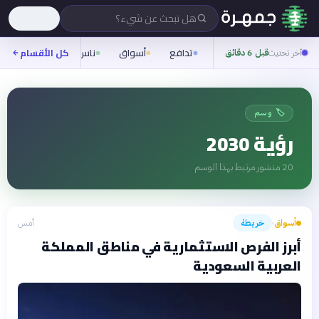
هل تبحث عن شيء؟
تدافع
أسواق
ناس
روح
كل الأقسام
شيفر
آخر تحديث
قبل 6 دقائق
🏷️ وسم
رؤية 2030
20
منشور مرتبط بهذا الوسم
أسواق
خريطة
أمس
›
أبرز الفرص الاستثمارية في مناطق المملكة
العربية السعودية