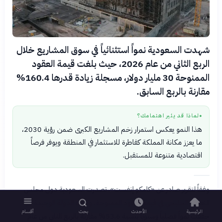
شهدت السعودية نمواً استثنائياً في سوق المشاريع خلال
الربع الثاني من عام 2026، حيث بلغت قيمة العقود
الممنوحة 30 مليار دولار، مسجلة زيادة قدرها 160.4%
مقارنة بالربع السابق.
لماذا قد يثير اهتمامك؟
●
هذا النمو يعكس استمرار زخم المشاريع الكبرى ضمن رؤية 2030،
ما يعزز مكانة المملكة كقاطرة للاستثمار في المنطقة ويوفر فرصاً
اقتصادية متنوعة للمستقبل.
وفقاً لتقرير صادر عن «كامكو إنفست»، تصدرت السعودية دول مجلس
التعاون الخليجي في قيمة العقود الممنوحة، وكانت الدولة الوحيدة التي
الرئيسية
الأحدث
بحث
أقسام
حققت نمواً فصلياً وسنوياً بنسبة 53.6% مقارنة بالربع الثاني من عام