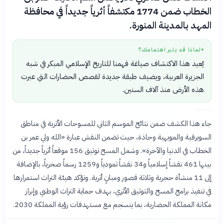
الخطاب ضمن 1774 مكتشفاً أثرياً جديداً في محافظة
المهد بالمدينة المنورة.
لماذا قد يثير اهتمامك؟
●
يُعيد هذا الاكتشاف صياغة فهمنا للتاريخ الإسلامي المبكر في شبه
الجزيرة العربية، ويضيف طبقة جديدة لقصص الحضارات التي عبرت
هذه الأرض منذ آلاف السنين.
جاء هذا الكشف ضمن نتائج الموسم الثاني للمسوحات الأثرية في مناطق
السويرقية والمويهية وحاذة، حيث تضمن النقش عبارة «الله ولي عمر بن
الخطاب في الدنيا والآخرة». وشمل المسح توثيق 156 موقعاً أثرياً جديداً، من
بينها 461 نقشاً إسلامياً و34 نقشاً ثمودياً و1259 رسماً صخرياً، بالإضافة
إلى 11 منشأة حجرية وثلاثة قصور ومبانٍ أثرية. وتؤكد هيئة التراث استمرارها
في تنفيذ برامج المسح والتوثيق الأثري، بهدف حماية التراث الوطني وإبراز
مكانة المملكة الحضارية، بما ينسجم مع مستهدفات رؤية المملكة 2030.