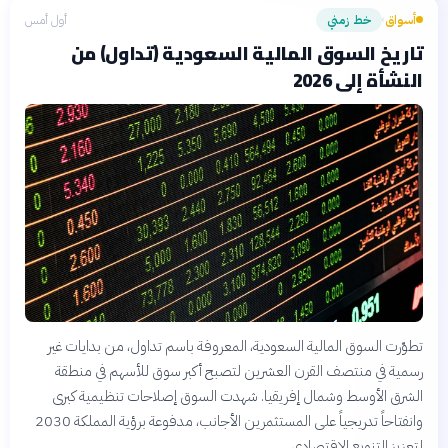
أسواق
خط زمني
أول أمس
›
تاريخ السوق المالية السعودية (تداول) من
النشأة إلى 2026
تطوّرت السوق المالية السعودية، المعروفة باسم تداول، من بدايات غير
رسمية في منتصف القرن العشرين لتصبح أكبر سوق للأسهم في منطقة
الشرق الأوسط وشمال إفريقيا. شهدت السوق إصلاحات تنظيمية كبرى
وانفتاحاً تدريجياً على المستثمرين الأجانب، مدفوعة برؤية المملكة 2030
لتعزيز التنويع الاقتصادي.