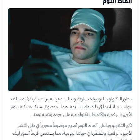
أنماط النوم
تتطور التكنولوجيا بوتيرة متسارعة، وتجلب معها تغييرات جذرية في مختلف
جوانب حياتنا، بما في ذلك عادات النوم. هذا الموضوع يستكشف كيف تؤثر
الأجهزة الرقمية والأنماط التكنولوجية على جودة وكمية نومنا.
تأثير التكنولوجيا على أنماط النوم أصبح موضوعاً محورياً في ظل انتشار
الأجهزة الرقمية وتغلغلها في حياتنا اليومية، مما يستدعي فهماً أعمق لهذه