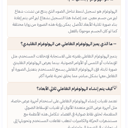
الهولوغرام هو تسجيل لنمط تداخل الضوء الذي ينتج عن تشتت شعاع
ليزر من جسم معين. عند إضاءة هذا التسجيل بشعاع ليزر آخر، يتم إعادة
بناء صورة ثلاثية الأبعاد للأصل. يمكن رؤية هذه الصورة من زوايا مختلفة
كما لو كان الجسم موجودًا بالفعل.
↔️
ما الذي يميز الهولوغرام التفاعلي عن الهولوغرام التقليدي؟
يتميز الهولوغرام التفاعلي بقدرته على الاستجابة لإدخالات المستخدم، مثل
الإيماءات أو اللمس أو الأوامر الصوتية. بينما يعرض الهولوغرام التقليدي
صورة ثابتة، فإن الهولوغرام التفاعلي يسمح للمستخدم بتعديل الصورة أو
التفاعل معها بشكل مباشر، مما يخلق تجربة غامرة أكثر.
💡
كيف يتم إنشاء الهولوغرام التفاعلي ثلاثي الأبعاد؟
تعتمد تقنيات إنشاء الهولوغرام التفاعلي على استخدام أجهزة عرض خاصة،
مثل أجهزة عرض الليزر متعددة الألوان أو تقنيات الإسقاط الضوئي
المتقدمة، لخلق نقاط ضوئية في الفضاء. تتكامل هذه الأنظمة مع
مستشعرات الحركة والكاميرات لتعقب تفاعلات المستخدم وتحويلها إلى
استجابات في الصورة الهولوغرامية.