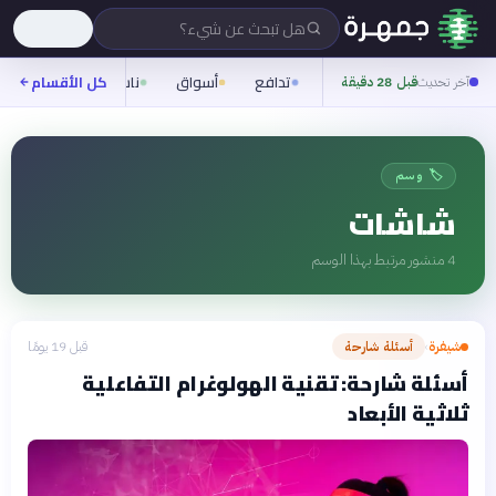
هل تبحث عن شيء؟
تدافع
أسواق
ناس
روح
كل الأقسام
شيف
آخر تحديث
قبل 28 دقيقة
🏷️ وسم
شاشات
4
منشور مرتبط بهذا الوسم
شيفرة
أسئلة شارحة
قبل 19 يومًا
›
أسئلة شارحة: تقنية الهولوغرام التفاعلية
ثلاثية الأبعاد