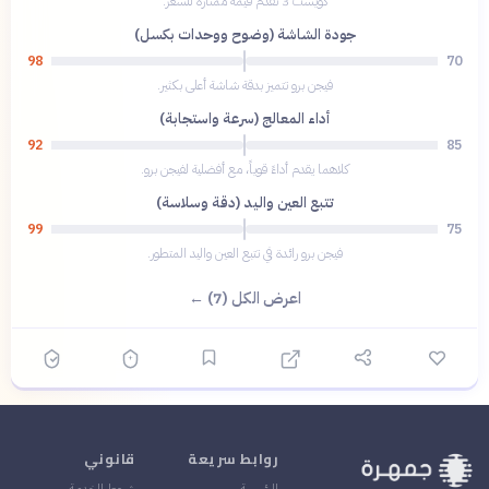
كويست 3 تقدم قيمة ممتازة للسعر.
جودة الشاشة (وضوح ووحدات بكسل)
98
70
فيجن برو تتميز بدقة شاشة أعلى بكثير.
أداء المعالج (سرعة واستجابة)
92
85
كلاهما يقدم أداءً قوياً، مع أفضلية لفيجن برو.
تتبع العين واليد (دقة وسلاسة)
99
75
فيجن برو رائدة في تتبع العين واليد المتطور.
اعرض الكل (7) ←
روابط سريعة
قانوني
الرئيسية
شروط الخدمة