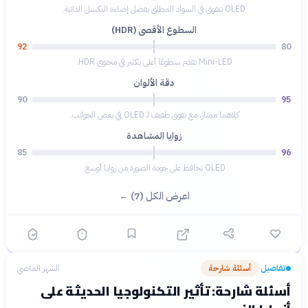
OLED تتفوق في السواد المطلق بفضل إضاءة البكسل الذاتية.
السطوع الأقصى (HDR)
92
80
Mini-LED تقدم سطوعًا أعلى بكثير في محتوى HDR.
دقة الألوان
90
95
كلاهما ممتاز، مع تفوق طفيف لـ OLED في بعض الجوانب.
زوايا المشاهدة
85
96
OLED تحافظ على جودة الصورة من زوايا أوسع.
اعرض الكل (7) ←
تفاصيل
أسئلة شارحة
الشهر الماضي
›
أسئلة شارحة: تأثير التكنولوجيا الحديثة على