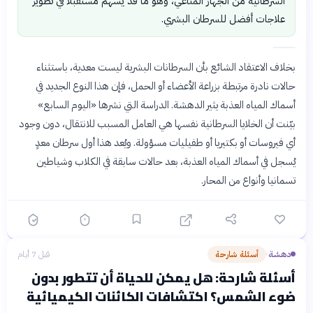
السرطانية من الجهاز المناعي، وهو ما قد يسهم مستقبلاً في تطوير
علاجات أفضل للسرطان البشري.
بخلاف الاعتقاد الشائع بأن السرطانات البشرية ليست معدية، باستثناء
حالات نادرة مرتبطة بزراعة الأعضاء أو الحمل، فإن هذا النوع الجديد في
أسماك المياه العذبة يثير الدهشة. الدراسة التي نشرها «اليوم السابع»
بيّنت أن الخلايا السرطانية نفسها هي العامل المسبب للانتقال، دون وجود
أي فيروسات أو بكتيريا أو طفيليات مسؤولة. ويُعد هذا أول سرطان معدٍ
يُسجل في أسماك المياه العذبة، بعد حالات سابقة في الكلاب وشياطين
تسمانيا وأنواع من المحار.
دهشة
أسئلة شارحة
قبل 7 أيام
›
أسئلة شارحة: هل يمكن للحياة أن تتطور بدون
ضوء الشمس؟ اكتشافات الكائنات الكيميائية