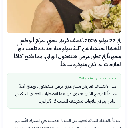
في 22 يوليو 2026، كشف فريق بحثي بمركز أبوظبي
للخلايا الجذعية عن آلية بيولوجية جديدة تلعب دوراً
محورياً في تطور مرض هنتنغتون الوراثي، مما يفتح آفاقاً
لعلاجات لم تكن متوفرة سابقاً.
لماذا قد يثير اهتمامك؟
●
هذا الاكتشاف قد يغير مسار علاج مرض هنتنغتون، ويمنح أملاً
جديداً للمرضى الذين يعانون من هذا الاضطراب العصبي التنكسي
النادر، بتوفير علاجات تستهدف السبب لا الأعراض.
خلافاً للاعتقاد السائد لعقود بأن الخلايا العصبية هي المحرك الأساسي