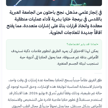
في إنجاز علمي مذهل، نجح باحثون من الجامعة العبرية
بالقدس في برمجة خلايا بشرية لأداء عمليات منطقية
معقدة واتخاذ قرارات بناءً على إشارات متعددة، مما يفتح
آفاقاً جديدة للعلاجات الخلوية.
لماذا قد يثير اهتمامك؟
●
يمكن لهذا الاختراق أن يمهد الطريق لتطوير علاجات ذكية تستهدف
الأمراض بدقة غير مسبوقة، مما يحول الخلايا إلى أدوية حية
تستجيب لبيئة الجسم المتغيرة.
طوّر الفريق نظاماً جينياً يسمح للخلايا بمعالجة عدة إشارات في وقت واحد،
واختيار الاستجابة المناسبة لتوليفة هذه الإشارات، وحتى التنبيه لوجود أي
حالة غير طبيعية، وذلك وفقاً لتقرير نُشر في 8 يوليو 2026. هذا الابتكار قد
يُستخدم مستقبلاً في تطوير خلايا علاجية قادرة على التشخيص والاستجابة
للأمراض بشكل مستقل، مما يمثل تحولاً جذرياً في مجال الطب الحيوي.