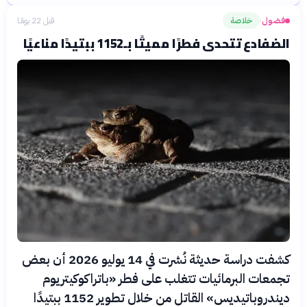
فضول
خلاصة
قبل 22 يومًا
›
الضفادع تتحدى فطرًا مميتًا بـ1152 ببتيدًا مناعيًا
كشفت دراسة حديثة نُشرت في 14 يوليو 2026 أن بعض
تجمعات البرمائيات تتغلب على فطر «باتراكوكيتريوم
ديندروباتيديس» القاتل من خلال تطوير 1152 ببتيدًا