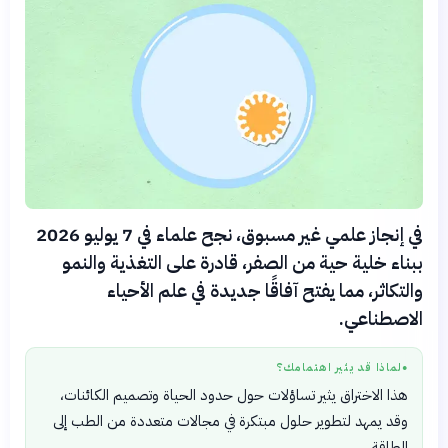
في إنجاز علمي غير مسبوق، نجح علماء في 7 يوليو 2026
ببناء خلية حية من الصفر، قادرة على التغذية والنمو
والتكاثر، مما يفتح آفاقًا جديدة في علم الأحياء
الاصطناعي.
لماذا قد يثير اهتمامك؟
●
هذا الاختراق يثير تساؤلات حول حدود الحياة وتصميم الكائنات،
وقد يمهد لتطوير حلول مبتكرة في مجالات متعددة من الطب إلى
الطاقة.