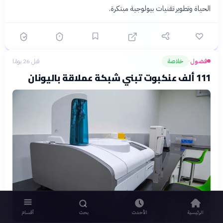
الحياة وتطوير تقنيات بيولوجية مبتكرة.
فضول
خلاصة
قبل 26 يومًا
›
111 ألف عنكبوت تبني شبكة عملاقة باليونان
الرئيسية
الأحدث
بحث
أقسام