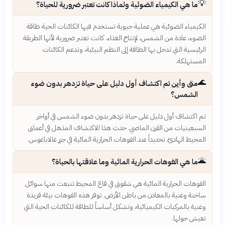
💡
ما هي الكيمياء الضوئية ولماذا كانت تعتبر ضرورية للحياة؟
الكيمياء الضوئية هي عملية حيوية تستخدم فيها الكائنات الحية طاقة
الضوء، عادة من الشمس، لإنتاج الغذاء. كانت تعتبر ضرورية لأنها الطريقة
الرئيسية التي تدخل بها الطاقة إلى النظم البيئية، وتدعم الكائنات
المستهلكة.
🌊
متى وأين تم اكتشاف أول دليل على حياة تزدهر بدون ضوء
الشمس؟
تم اكتشاف أول دليل على حياة تزدهر بدون ضوء الشمس في أواخر
السبعينيات من القرن الماضي. حدث هذا الاكتشاف المذهل في أعماق
المحيط الهادئ، تحديداً عند الفوهات الحرارية المائية في جزر غالاباغوس.
🌋
ما هي الفوهات الحرارية المائية وما علاقتها بالحياة؟
الفوهات الحرارية المائية هي شقوق في قاع المحيط تنبعث منها سوائل
ساخنة وغنية بالمعادن من باطن الأرض. توفر هذه الفوهات بيئة فريدة
وغنية بالمركبات الكيميائية، وتشكل أساساً للطاقة للكائنات الحية التي
تعيش حولها.