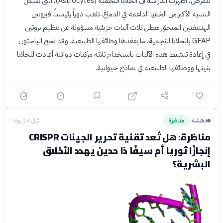
للمرض، أظهرت الدراسة أن الخلايا النجمية (Astrocytes)، التي تشكل
النسبة الأكبر من الخلايا الداعمة في الدماغ، تلعب دوراً رئيسياً. فبروتين
الهنتنغتين المتحوّر يعطل ثلاث آليات جزيئية مسؤولة عن تنظيم بروتين
GFAP بالخلايا النجمية، ما يفقدها وظائفها الطبيعية. وقد نجح الباحثون
في إعادة تنشيط هذه الآليات باستخدام ثلاثة مركبات دوائية أعادت للخلايا
بنيتها ووظائفها الطبيعية في نماذج حيوانية.
دهشة
مناظرة
قبل 14 يومًا
›
مناظرة: هل تُعد تقنية تحرير الجينات CRISPR
إنجازًا ثوريًا أم سيفًا ذا حدين يهدد الأخلاق
البشرية؟