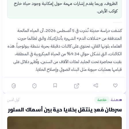
الظروف، وربما يقدم إشارات مهمة حول إمكانية وجود حياة خارج
كوكب الأرض.
كشفت دراسة حديثة نُشرت في 5 أغسطس 2026، أن المياه المالحة
المتدفقة من «شلالات الدم» الشهيرة بأنتاركتيكا، والتي لطالما حيرت
العلماء بلونها القاني، تحتوي على كائنات دقيقة بحرية نشطة بيولوجياً. هذه
الكائنات، التي تشكل حوالي 9.34% من الحياة الميكروبية في المنطقة،
بقيت محاصرة تحت الجليد لمئات الآلاف من السنين، وتُظهر دلائل على
قيامها بعمليات حيوية مثل البناء الضوئي وإصلاح الخلايا.
دهشة
خلاصة
أول أمس
›
سرطان مُعدٍ ينتقل بخلايا حية بين أسماك السلور