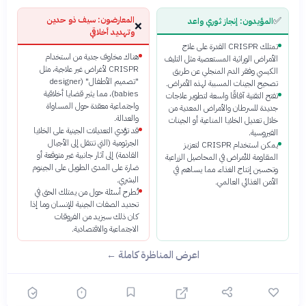
✅
المعارضون: سيف ذو حدين
المؤيدون: إنجاز ثوري واعد
❌
وتهديد أخلاقي
تمتلك CRISPR القدرة على علاج
هناك مخاوف جدية من استخدام
الأمراض الوراثية المستعصية مثل التليف
CRISPR لأغراض غير علاجية، مثل
الكيسي وفقر الدم المنجلي عن طريق
"تصميم الأطفال" (designer
تصحيح الجينات المسببة لهذه الأمراض.
babies)، مما يثير قضايا أخلاقية
تفتح التقنية آفاقًا واسعة لتطوير علاجات
واجتماعية معقدة حول المساواة
جديدة للسرطان والأمراض المعدية من
والعدالة.
خلال تعديل الخلايا المناعية أو الجينات
قد تؤدي التعديلات الجينية على الخلايا
الفيروسية.
الجرثومية (التي تنتقل إلى الأجيال
يمكن استخدام CRISPR لتعزيز
القادمة) إلى آثار جانبية غير متوقعة أو
المقاومة للأمراض في المحاصيل الزراعية
ضارة على المدى الطويل على الجينوم
وتحسين إنتاج الغذاء، مما يساهم في
البشري.
الأمن الغذائي العالمي.
تُطرح أسئلة حول من يمتلك الحق في
تحديد الصفات الجينية للإنسان وما إذا
كان ذلك سيزيد من الفروقات
الاجتماعية والاقتصادية.
اعرض المناظرة كاملة ←