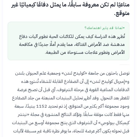
مناعيًا لم تكن معروفة سابقًا، ما يمثل دفاعًا كيميائيًا غير
متوقع.
لماذا قد يثير اهتمامك؟
●
تُظهر هذه الدراسة كيف يمكن للكائنات الحية تطوير آليات دفاع
مدهشة ضد الأمراض الفتاكة، مما يقدم أملًا جديدًا في مكافحة
الأمراض وتطوير علاجات مستوحاة من الطبيعة.
توصل باحثون من جامعة «كوليدج لندن» وجمعية علم الحيوان بلندن
و«إمبريال كوليدج لندن» إلى أن الضفادع القابلة للشفاء تُنشئ هذه
الدفاعات المناعية القوية في مرحلة الشرغوف، أي قبل أن تصبح عرضة
للفطر بعد التحول. وقد أظهر تحليل الببتيدات المنبعثة من جلد الضفادع
وجود مجموعة أكبر بكثير من المتوقع، إذ تم تحديد 1152 ببتيدًا، سبعة
منها فقط كانت موثقة سابقًا. وتؤكد النتائج المنشورة في مجلة «نيتشر
كيميكال بيولوجي» أن الشرغوف الذي ينتج مجموعة أوسع من الببتيدات
قبل تحوله يكون أكثر عرضة للنجاة، ما يوفر نظرة ثاقبة غير مسبقة لآليات