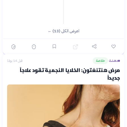
اعرض الكل (13) ←
دهشة
خلاصة
قبل 14 يومًا
›
مرض هنتنغتون: الخلايا النجمية تقود علاجاً
جديداً