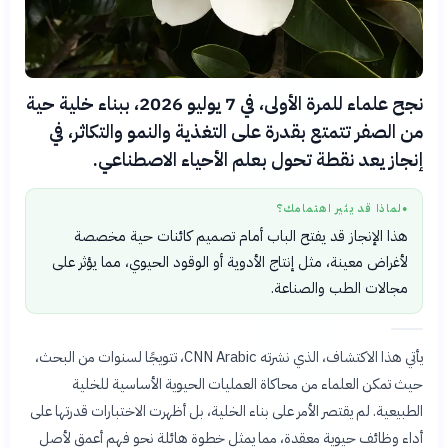
نجح علماء للمرة الأولى، في 7 يوليو 2026، ببناء خلية حية
من الصفر تتمتع بقدرة على التغذية والنمو والتكاثر، في
إنجاز يعد نقطة تحول بعلم الأحياء الاصطناعي.
لماذا قد يثير اهتمامك؟
●
هذا الإنجاز قد يفتح الباب أمام تصميم كائنات حية مخصصة
لأغراض معينة، مثل إنتاج الأدوية أو الوقود الحيوي، مما يؤثر على
مجالات الطب والصناعة.
يأتي هذا الاكتشاف، الذي نشرته CNN Arabic، تتويجًا لسنوات من البحث،
حيث تمكن العلماء من محاكاة العمليات الحيوية الأساسية للخلية
الطبيعية. لم يقتصر الأمر على بناء الخلية، بل أظهرت الاختبارات قدرتها على
أداء وظائف حيوية معقدة، مما يمثل خطوة هائلة نحو فهم أعمق لأصل