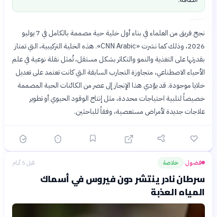
نجح فريق من العلماء في بناء أول خلية حية مصممة بالكامل في 7 يوليو
2026، وذلك كما نشرت «CNN Arabic». هذه الخلية التركيبية، التي تمتاز
بقدرتها على التغذية والنمو والتكاثر بشكل مستقل، تُمثل نقلة نوعية في علم
الأحياء الاصطناعي، متجاوزة التجارب السابقة التي كانت تعتمد على تعديل
خلايا موجودة. قد يؤدي هذا الإنجاز إلى عصر من الكائنات الحية المصممة
خصيصاً لتلبية احتياجات محددة، مثل إنتاج الوقود الحيوي أو تطوير
علاجات جديدة لأمراض مستعصية، وفقاً للباحثين.
فضول
خلاصة
قبل 5 أيام
›
سرطان نادر ينتشر دون فيروس في أسماك
المياه العذبة