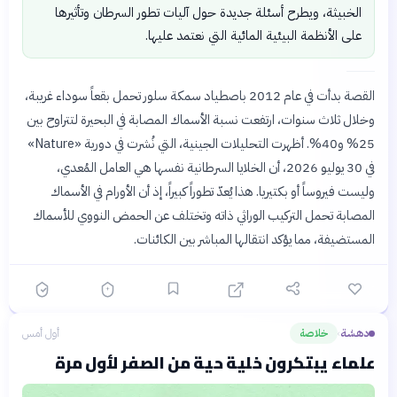
الخبيثة، ويطرح أسئلة جديدة حول آليات تطور السرطان وتأثيرها
على الأنظمة البيئية المائية التي نعتمد عليها.
القصة بدأت في عام 2012 باصطياد سمكة سلور تحمل بقعاً سوداء غريبة،
وخلال ثلاث سنوات، ارتفعت نسبة الأسماك المصابة في البحيرة لتتراوح بين
25% و40%. أظهرت التحليلات الجينية، التي نُشرت في دورية «Nature»
في 30 يوليو 2026، أن الخلايا السرطانية نفسها هي العامل المُعدي،
وليست فيروساً أو بكتيريا. هذا يُعدّ تطوراً كبيراً، إذ أن الأورام في الأسماك
المصابة تحمل التركيب الوراثي ذاته وتختلف عن الحمض النووي للأسماك
المستضيفة، مما يؤكد انتقالها المباشر بين الكائنات.
دهشة
خلاصة
أول أمس
›
علماء يبتكرون خلية حية من الصفر لأول مرة