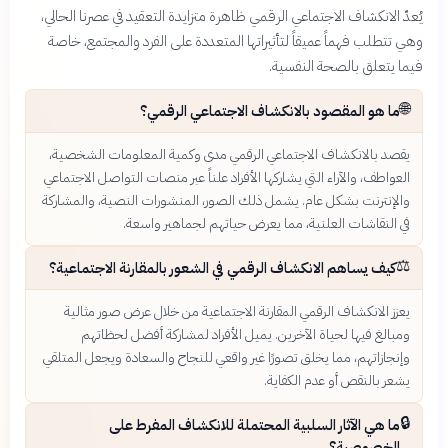
يُعدّ الانكشاف الاجتماعي الرقمي ظاهرة متزايدة التعقيد في عصرنا الحالي،
وهي تتطلب فهماً عميقاً لتأثيراتها المتعددة على الفرد والمجتمع، خاصة
فيما يتعلق بالصحة النفسية.
🌐
ما هو المقصود بالانكشاف الاجتماعي الرقمي؟
يقصد بالانكشاف الاجتماعي الرقمي مدى وكمية المعلومات الشخصية،
العواطف، والآراء التي يشاركها الأفراد علناً عبر منصات التواصل الاجتماعي
والإنترنت بشكل عام. يشمل ذلك الصور، المنشورات النصية، والمشاركة
في النقاشات العلنية، مما يعرض حياتهم لجماهير واسعة.
⚖️
كيف يساهم الانكشاف الرقمي في الشعور بالمقارنة الاجتماعية؟
يعزز الانكشاف الرقمي المقارنة الاجتماعية من خلال عرض صور مثالية
ومبالغ فيها لحياة الآخرين. يميل الأفراد لمشاركة أفضل لحظاتهم
وإنجازاتهم، مما يخلق تصورًا غير واقعي للنجاح والسعادة ويجعل المتلقي
يشعر بالنقص أو عدم الكفاية.
🔒
ما هي الآثار السلبية المحتملة للانكشاف المفرط على
الخصوصية؟