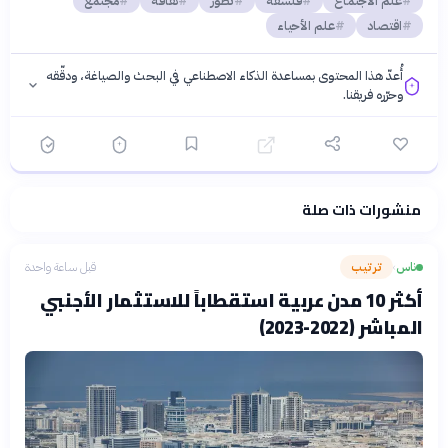
علم الاجتماع
فلسفة
تطور
ثقافة
مجتمع
اقتصاد
علم الأحياء
أُعدّ هذا المحتوى بمساعدة الذكاء الاصطناعي في البحث والصياغة، ودقّقه
وحرّره فريقنا.
منشورات ذات صلة
فلسفتنا المعرفية
·
سياسة الذكاء الاصطناعي
ناس
ترتيب
قبل ساعة واحدة
›
أكثر 10 مدن عربية استقطاباً للاستثمار الأجنبي
المباشر (2022-2023)