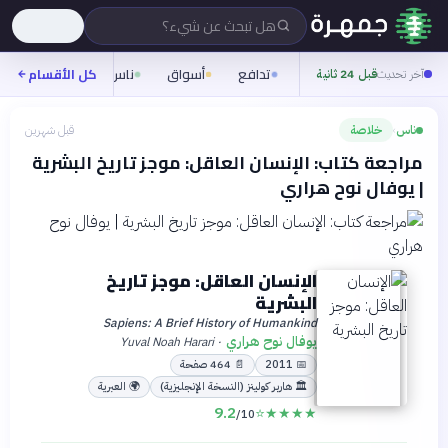
هل تبحث عن شيء؟
تدافع
أسواق
ناس
روح
كل الأقسام
شيفر
آخر تحديث
قبل 24 ثانية
ناس
خلاصة
قبل شهرين
›
مراجعة كتاب: الإنسان العاقل: موجز تاريخ البشرية
| يوفال نوح هراري
الإنسان العاقل: موجز تاريخ
البشرية
Sapiens: A Brief History of Humankind
يوفال نوح هراري
Yuval Noah Harari
·
📅
2011
📄
464
صفحة
🏛
هاربر كولينز (النسخة الإنجليزية)
🌍
العبرية
9.2
⭐
★
★
★
★
/10