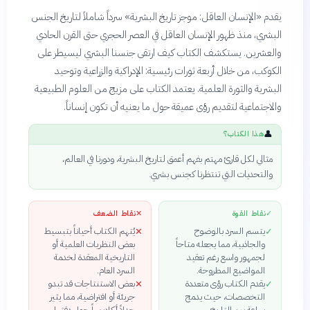
يقدم «الإنسان العاقل: موجز تاريخ البشرية» سرداً شاملاً لتاريخ الجنس
البشري، منذ ظهور الإنسان العاقل في العصر الحجري حتى القرن الحادي
والعشرين. يستكشف الكتاب كيف ارتقى جنسنا البشري ليسيطر على
الكوكب، من خلال أربعة ثورات رئيسية: الإدراكية والزراعية وتوحيد
البشرية والثورة العلمية. يعتمد الكتاب على مزيج من العلوم الطبيعية
والاجتماعية لتقديم رؤى عميقة حول ما يعنيه أن تكون إنساناً.
👤
هذا الكتاب؟
مثالي لكل قارئ مهتم بفهم أعمق لتاريخ البشرية، ودورنا في العالم،
والتحديات التي تنتظرنا كجنس بشري.
✓
نقاط القوة
✕
نقاط الضعف
يتسم السرد بالوضوح
يُتهم الكتاب أحياناً بتبسيط
✕
✓
والجاذبية، مما يجعله متاحاً
بعض النظريات العلمية أو
لجمهور واسع رغم تعقيد
التاريخية المعقدة لخدمة
المواضيع المطروحة.
السرد العام.
يقدم الكتاب رؤى متعددة
بعض الاستنتاجات قد تبدو
✕
✓
التخصصات، حيث يدمج
جريئة أو افتراضية، مما يثير
ببراعة بين التاريخ
جدلاً أكاديمياً حول دقتها