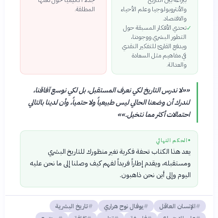
والأنثروبولوجيا وعلم الأحياء
المطلقة.
والاقتصاد.
تحدي الأفكار المسبقة حول
✓
التطور البشري ووجودنا،
ويدفع القارئ للتفكير النقدي
في مفاهيم مثل السعادة
والعدالة.
«
«لا ندرس التاريخ لكي نعرف المستقبل، بل لكي نوسع آفاقنا،
لندرك أن وضعنا الحالي ليس طبيعياً ولا حتمياً، وأن لدينا بالتالي
احتمالات أكثر مما نتخيل.»
»
●
الحكم النهائي
يعد هذا الكتاب تحفة فكرية تغير منظورك للتاريخ البشري
ومستقبله، ويقدم إطاراً فريداً لفهم كيف وصلنا إلى ما نحن عليه
اليوم وإلى أين نحن ذاهبون.
الإنسان العاقل
يوفال نوح هراري
تاريخ البشرية