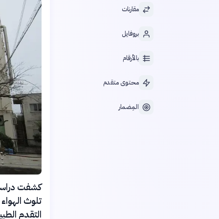
مقارنات
بروفايل
بالأرقام
محتوى متقدم
المِضمار
التقدم الطبي