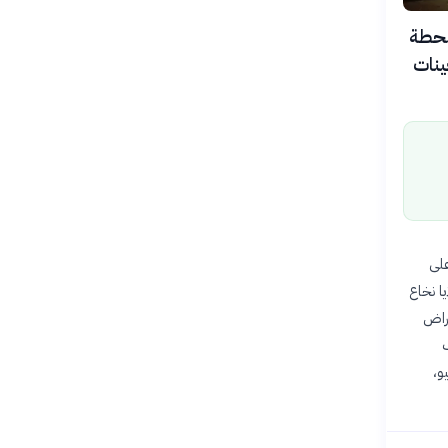
محطة
محملة بعينات
على
يا نخاع
مراض
ف
الهادئ قبالة سواحل كاليفورنيا غداً 17 يونيو،