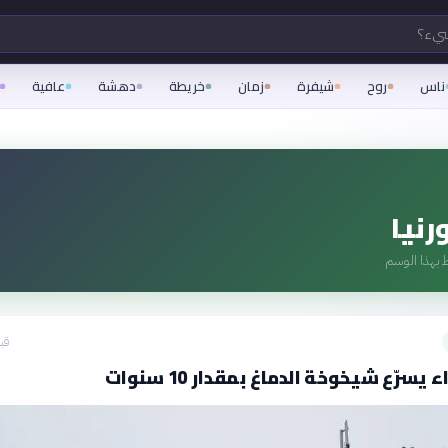
شيء؟
ناس
روح
شيفرة
زمان
خريطة
دهشة
عافية
رنيا
 بهذا الوسم
قبل 29
يسرّع شيخوخة الدماغ بمقدار 10 سنوات