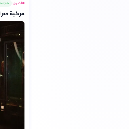
فضول
خلاصة
›
مركبة «درا