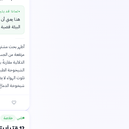
لماذا قد يثي
●
هذا يعني أن ن
البيئة قضية
أظهر بحث مشترك ب
الدلالية مقارنةً
الشيخوخة الطبيع
تلوث الهواء لا 
شيخوخة الدماغ
ناس
خلاصة
›
12 قتيلًا بتحطم طائرة قفز مظلي في كاليفورنيا