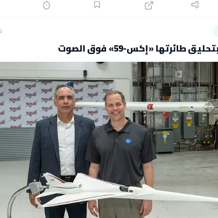
ق
يق طائرتها «إكس-59» فوق الصوت