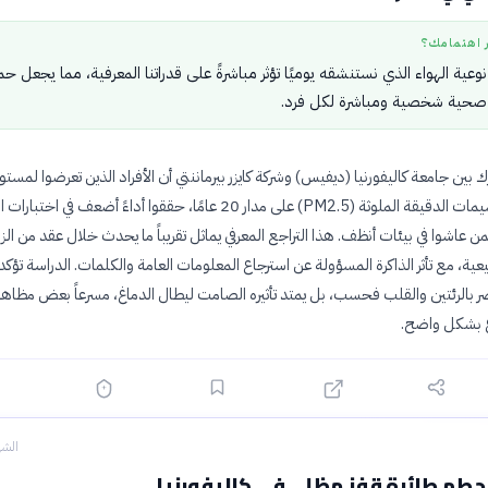
ر اهتمامك؟
وعية الهواء الذي نستنشقه يوميًا تؤثر مباشرةً على قدراتنا المعرفية، مما يجعل حم
 صحية شخصية ومباشرة لكل فرد.
ين جامعة كاليفورنيا (ديفيس) وشركة كايزر بيرماننتي أن الأفراد الذين تعرضوا لمستو
مرتفعة من الجسيمات الدقيقة الملوثة (PM2.5) على مدار 20 عامًا، حققوا أداءً أضعف في اخت
 بمن عاشوا في بيئات أنظف. هذا التراجع المعرفي يماثل تقريباً ما يحدث خلال عقد من ال
ية، مع تأثر الذاكرة المسؤولة عن استرجاع المعلومات العامة والكلمات. الدراسة تؤكد
يضر بالرئتين والقلب فحسب، بل يمتد تأثيره الصامت ليطال الدماغ، مسرعاً بعض مظاهر
 بشكل واضح.
الشه