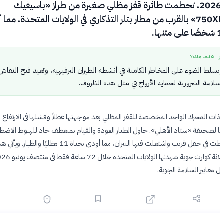
في 14 يونيو 2026، تحطمت طائرة قفز مظلي صغيرة من طراز «باسيفيك
إيروسبيس 750XL» بالقرب من مطار بتلر التذكاري في الولايات المتحدة، مما
ر اهتمامك؟
سلط الضوء على المخاطر الكامنة في أنشطة الطيران الترفيهية، ويُعيد فتح النقاش
لسلامة الضرورية لحماية الأرواح في مثل هذه الظروف.
ت المحرك الواحد المخصصة للقفز المظلي بعد مواجهتها عطلاً وفشلها في الارتفاع م
قًا لصحيفة «ستاد الأهلي». حاول الطيار العودة والقيام بمنعطف حاد للهبوط الاضطر
لكن الطائرة سقطت في حقل قريب واشتعلت فيها النيران، مما أودى بحياة 11 مظليًا والطيار. ويأت
 معايير السلامة الجوية.