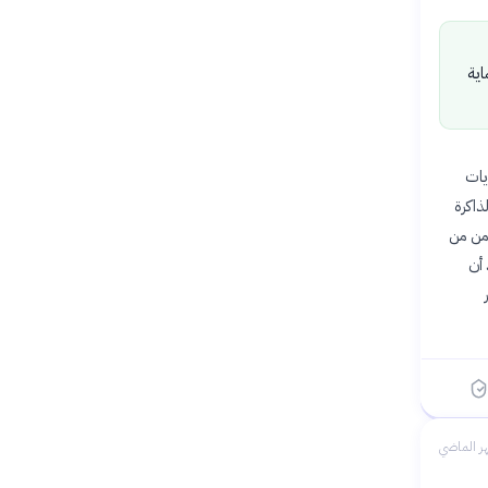
اية
يات
بارات الذاكرة
زمن من
 أن
ر الماضي