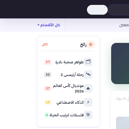
معنى
كل الأقسام
رائج
الكل
🗂️
ظواهر صحية نادرة
37
🛰️
رحلة أرتيمس 2
33
مونديال كأس العالم
🔥
27
2026
 يومًا
⚡
الذكاء الاصطناعي
18
🎯
فلسفات لترتيب الحياة
6