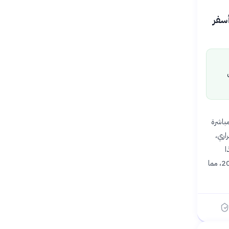
 أسفر
باشرة
اري،
ي هذا
الحادث ضمن ثلاثة كوارث جوية شهدتها الولايات المتحدة خلال 72 ساعة فقط في منتصف يونيو 2026، مما