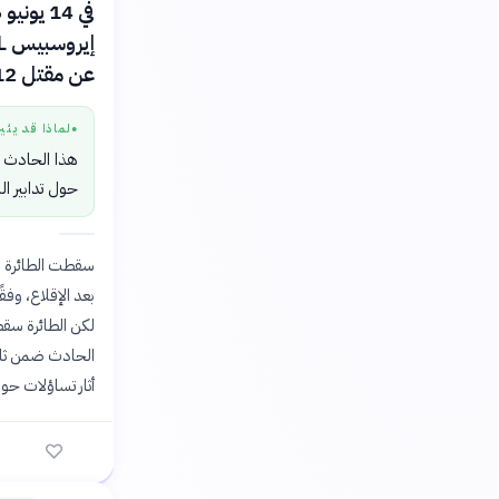
عن مقتل 12 شخصًا على متنها.
لماذا قد يثي
●
هذا الحادث ي
حول تدابير ا
سقطت الطائرة ذا
بعد الإقلاع، وف
أثار تساؤلات حول