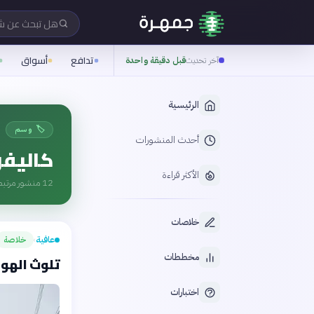
هل تبحث عن 
تدافع
أسواق
آخر تحديث
قبل دقيقة واحدة
الرئيسية
🏷️ وسم
أحدث المنشورات
كاليفو
الأكثر قراءة
12
منشور مرتبط
خلاصات
عافية
خلاصة
›
مخططات
تلوث الهواء 
اختبارات