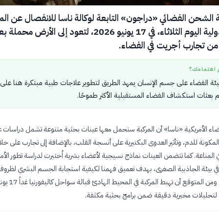
 الشحن الفضائي «دراجون» التابعة لوكالة ناسا للانفصال عن ال
الفضائية الدولية اليوم الثلاثاء، في 17 يونيو 2026، لتعود إلى الأرض 
من تجارب أجريت في الفضاء.
ر اهتمامك؟
بيئة الفضاء على جسم الإنسان يمهد الطريق لتطوير علاجات طبية مبتكرة هنا على
 بعثات استكشاف الفضاء المستقبلية الأكثر طموحًا.
ضاء الأمريكية «ناسا» أن المركبة ستحمل معها عينات بحثية متنوعة تشمل دراسات 
المكونة للدم، وتأثير العدوى البكتيرية على أنسجة القلب، بالإضافة إلى تجارب على خلا
 المناعة. كما تتضمن العينات نماذج نسيجية لأعضاء بشرية اُختبرت لدراسة تطور الأ
 في بيئة الجاذبية الصغرى، بهدف تعميق فهمنا لكيفية استجابة الجسم البشري لظرو
الفضاء القاسية. ومن المتوقع أن تهبط المركبة في المحيط 
لتحليلات مخبرية دقيقة ضمن برامج بحثية مكثفة.