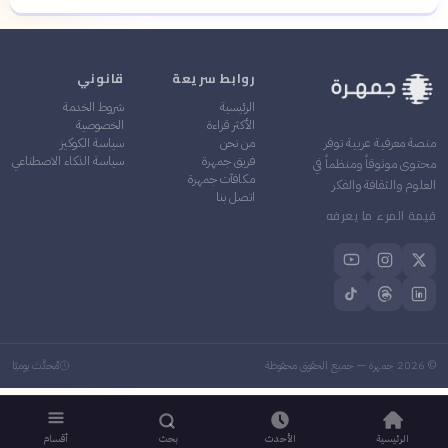
روابط سريعة
قانوني
الرئيسية
شروط الخدمة
الأكثر قراءة
الخصوصية
من نحن
سياسة الكوكيز
منصة معرفية عربية توفر
فريق جمهرة
سياسة الذكاء الاصطناعي
محتوى موثوقاً ومنظماً في
مكافآت جمهرة
العلوم والثقافة والفكر
اتصل بنا
قيمة المرء ما يعرفه
©
2026
جمهرة — جميع الحقوق محفوظة
مُحدَّث يوميًا
الرئيسية
الأحدث
بحث
أقسام