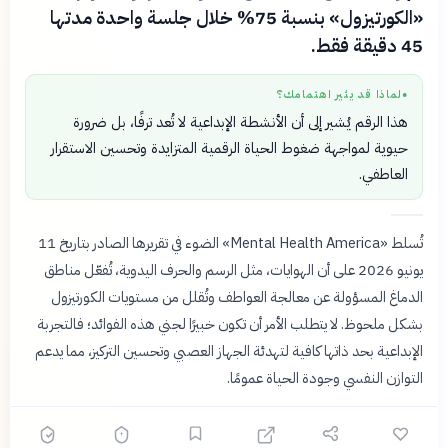
«الكورتيزول» بنسبة 75% خلال جلسة واحدة مدتها
45 دقيقة فقط.
لماذا قد يثير اهتمامك؟
●
هذا الرقم يُشير إلى أن الأنشطة الإبداعية لا تُعد ترفًا، بل ضرورة
حيوية لمواجهة ضغوط الحياة الرقمية المتزايدة وتحسين الاستقرار
العاطفي.
تُسلط «Mental Health America» الضوء في تقريرها الصادر بتاريخ 11
يونيو 2026 على أن الهوايات، مثل الرسم والحرف اليدوية، تُفعّل مناطق
الدماغ المسؤولة عن معالجة العواطف وتُقلل من مستويات الكورتيزول
بشكل ملحوظ. لا يتطلب الأمر أن تكون خبيرًا لجني هذه الفوائد؛ فالتجربة
الإبداعية بحد ذاتها كافية لتهدئة الجهاز العصبي وتحسين التركيز، مما يدعم
التوازن النفسي وجودة الحياة عمومًا.