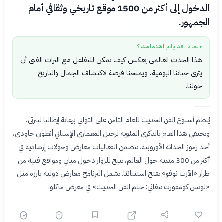
الدخول إلى أكثر من 1500 موقع تاريخي وثقافي أمام
الجمهور.
لماذا قد يثير اهتمامك؟
●
هذا الحدث العالمي يعكس كيف يمكن للتفاعل مع التراث الفني أن
يثري حياتنا اليومية، ويمنحنا فرصة لاكتشاف الجمال والتاريخ
حولنا.
يُنظم أسبوع الفن الحديث للعام الثامن على التوالي برعاية إيطاليا ليبرتي،
ويحتفي هذا العام بالذكرى المئوية لرحيل المعماري الإسباني أنطوني جاودي،
أحد رموز الحداثة الأوروبية. تتضمن الفعاليات معارض وجولات إرشادية في
أكثر من 300 مدينة حول العالم، تتيح للزوار دخول مبانٍ ومواقع فنية من
طراز «الآرت نوفو» تفتح استثنائيًا. يشمل البرنامج معارض دولية بارزة مثل
«لويس كومفورت تيفاني: حلم الفن الحديث» في معرض ماكلو.