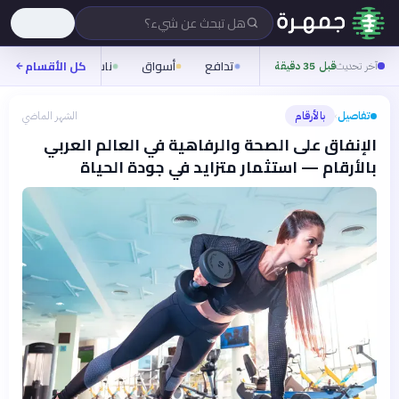
هل تبحث عن شيء؟
تدافع
أسواق
ناس
روح
كل الأقسام
شيف
آخر تحديث
قبل 35 دقيقة
تفاصيل
بالأرقام
الشهر الماضي
›
الإنفاق على الصحة والرفاهية في العالم العربي
بالأرقام — استثمار متزايد في جودة الحياة