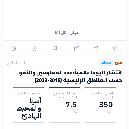
اعرض الكل (8) ←
روح
مخطط
الشهر الماضي
›
انتشار اليوجا عالمياً: عدد الممارسين والنمو
حسب المناطق الرئيسية (2018-2023)
إجمالي الممارسين
متوسط النمو السنوي
أكبر عدد للممارسين
(2018-2023)
(2023)
آسيا
7.5
350
والمحيط
مليون
%
الهادئ