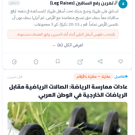
تمرين رفع الساقين (Leg Raises)
🦵
5 دقائق
4
استلقِ على ظهرك وضع يديك تحت أسفل ظهرك للمساعدة في دعمه. ارفع
ساقيك معاً ببطء حتى تصبح متعامدة مع الأرض، ثم أنزلها ببطء دون أن
تلامس الأرض تماماً. قم بـ 15-20 تكرارًا، كرر 3 مجموعات.
⚠️
تجنب تقوس أسفل الظهر أثناء أداء التمرين، وابقِ العضلات مشدودة.
اعرض الكل (6) ←
تفاصيل
مقارنة — مقارنة بالأرقام
قبل شهرين
›
عادات ممارسة الرياضة: الصالات الرياضية مقابل
الرياضات الخارجية في الوطن العربي