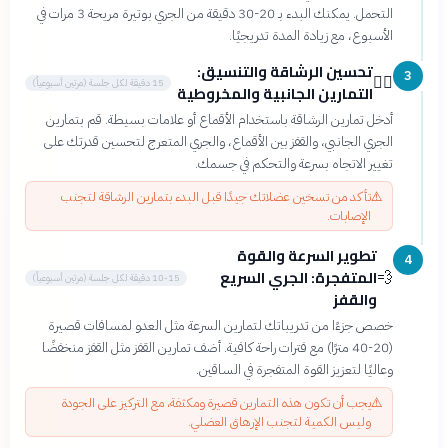
التحمل. يمكنك البدء بـ 20-30 دقيقة من الجري بوتيرة مريحة 3 مرات في
الأسبوع، مع زيادة المدة تدريجيًا.
تحسين الرشاقة والتنسيق:
3
🤸‍♂️
15 دقيقة لكل جلسة (مرتين أسبوعياً)
التمارين الجانبية والمخروطية
أدخل تمارين الرشاقة باستخدام الأقماع أو علامات بسيطة. قم بتمارين
الجري الجانبي، والقفز بين الأقماع، والجري المتعرج لتحسين قدرتك على
تغيير الاتجاه بسرعة والتحكم في جسمك.
⚠️
تأكد من تسخين عضلاتك جيدًا قبل البدء بتمارين الرشاقة لتجنب
الإصابات.
تطوير السرعة والقوة
4
المتفجرة: الجري السريع
💨
10-15 دقيقة لكل جلسة (مرتين أسبوعياً)
والقفز
خصص جزءًا من تدريباتك لتمارين السرعة مثل العدو لمسافات قصيرة
(20-40 مترًا) مع فترات راحة كافية. أضف تمارين القفز مثل القفز منخفضًا
وعاليًا لتعزيز القوة المتفجرة في الساقين.
⚠️
يجب أن تكون هذه التمارين قصيرة ومكثفة، مع التركيز على الجودة
وليس الكمية لتجنب الإرهاق العضلي.