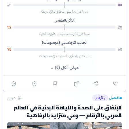
45
88
نسبة من يمارسون لتحقيق نتائج سريعة
التأثر بالطقس
92
20
نسبة من تتأثر ممارستهم بالظروف الجوية
الجانب الاجتماعي (مجموعات)
75
60
نسبة من يفضلون الممارسة في مجموعات
اعرض الكل (7) ←
تفاصيل
بالأرقام
قبل شهرين
›
الإنفاق على الصحة واللياقة البدنية في العالم
العربي بالأرقام — وعي متزايد بالرفاهية