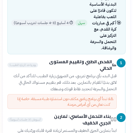
البدنية الأساسية
لتكون قادرًا على
اللعب بفاعلية
🎯
أكبر في مباريات
سهل
⏱
4 أسابيع (3-4 جلسات تدريب أسبوعيًا)
كرة القدم، مع
التركيز على
التحمل والسرعة
والرشاقة.
الفحص الطبي وتقييم المستوى
1
👟
يوم واحد (لزيارة الطبيب)
الحالي
قبل البدء بأي برنامج تدريبي، من الضروري زيارة الطبيب للتأكد من أنك
لائق بدنيًا للقيام بالتمارين. بعد ذلك، قم بتقييم مستواك الحالي في
التحمل والسرعة لتحديد نقاط قوتك وضعفك.
⚠️
لا تبدأ أي برنامج رياضي مكثف دون استشارة طبية مسبقة، خاصة إذا
كنت تعاني من أي أمراض مزمنة.
بناء التحمل الأساسي: تمارين
2
🏃‍♂️
أسبوعان (3 جلسات أسبوعياً)
الجري الخفيف
ابدأ بتمارين الجري الخفيف والمستمر لزيادة قدرة قلبك ورئتيك على