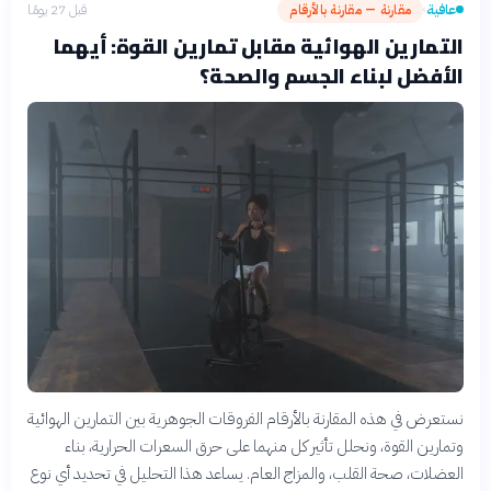
عافية
مقارنة — مقارنة بالأرقام
قبل 27 يومًا
›
التمارين الهوائية مقابل تمارين القوة: أيهما
الأفضل لبناء الجسم والصحة؟
نستعرض في هذه المقارنة بالأرقام الفروقات الجوهرية بين التمارين الهوائية
وتمارين القوة، ونحلل تأثير كل منهما على حرق السعرات الحرارية، بناء
العضلات، صحة القلب، والمزاج العام. يساعد هذا التحليل في تحديد أي نوع