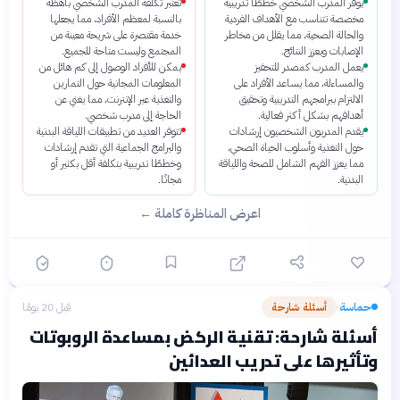
يوفر المدرب الشخصي خططًا تدريبية
تعتبر تكلفة المدرب الشخصي باهظة
مخصصة تتناسب مع الأهداف الفردية
بالنسبة لمعظم الأفراد، مما يجعلها
والحالة الصحية، مما يقلل من مخاطر
خدمة مقتصرة على شريحة معينة من
الإصابات ويعزز النتائج.
المجتمع وليست متاحة للجميع.
يعمل المدرب كمصدر للتحفيز
يمكن للأفراد الوصول إلى كم هائل من
والمساءلة، مما يساعد الأفراد على
المعلومات المجانية حول التمارين
الالتزام ببرامجهم التدريبية وتحقيق
والتغذية عبر الإنترنت، مما يغني عن
أهدافهم بشكل أكثر فعالية.
الحاجة إلى مدرب شخصي.
يقدم المدربون الشخصيون إرشادات
تتوفر العديد من تطبيقات اللياقة البدنية
حول التغذية وأسلوب الحياة الصحي،
والبرامج الجماعية التي تقدم إرشادات
مما يعزز الفهم الشامل للصحة واللياقة
وخططًا تدريبية بتكلفة أقل بكثير أو
البدنية.
مجانًا.
اعرض المناظرة كاملة ←
حماسة
أسئلة شارحة
قبل 20 يومًا
›
أسئلة شارحة: تقنية الركض بمساعدة الروبوتات
وتأثيرها على تدريب العدائين