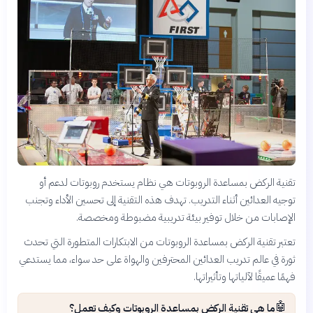
تقنية الركض بمساعدة الروبوتات هي نظام يستخدم روبوتات لدعم أو
توجيه العدائين أثناء التدريب. تهدف هذه التقنية إلى تحسين الأداء وتجنب
الإصابات من خلال توفير بيئة تدريبية مضبوطة ومخصصة.
تعتبر تقنية الركض بمساعدة الروبوتات من الابتكارات المتطورة التي تحدث
ثورة في عالم تدريب العدائين المحترفين والهواة على حد سواء، مما يستدعي
فهمًا عميقًا لآلياتها وتأثيراتها.
🤖
ما هي تقنية الركض بمساعدة الروبوتات وكيف تعمل؟