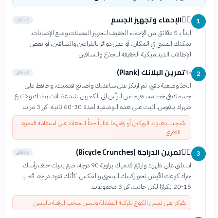
الإحماء وتجهيز الجسم
🧘‍♀️
5 دقائق
1
ابدأ بـ 5 دقائق من الإحماء الخفيف لتجهيز العضلات ومنع الإصابات.
يمكنك المشي في المكان، أو عمل دوائر بالذراعين والساقين، أو بعض
الإطالات الديناميكية الخفيفة للجذع والساقين.
تمرين البلانك (Plank)
✨
5 دقائق
2
اتخذ وضعية دفع، ثم ارتكز على ساعديك وأصابع قدميك، وحافظ على
جسمك في خط مستقيم من الرأس إلى الكعبين. شد عضلات بطنك ولا تدع
ظهرك يتقوس. اثبت على هذه الوضعية لمدة 30-60 ثانية، كرر 3 مرات.
⚠️
تجنب هبوط الوركين أو رفعهما عالياً جداً للحفاظ على استقامة العمود
الفقري.
تمرين الدراجة (Bicycle Crunches)
🚴‍♂️
5 دقائق
3
استلقِ على ظهرك وارفع قدميك بزاوية 90 درجة، ضع يديك خلف رأسك.
حرك كوعك الأيمن نحو ركبتك اليسرى والعكس، كأنك تقود دراجة. قم بـ
15-20 تكرارًا لكل جانب، كرر 3 مجموعات.
⚠️
ركز على لمس الكوع للركبة المقابلة وليس سحب الرقبة باليدين.