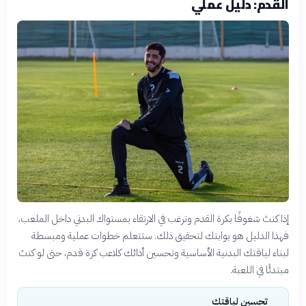
القدم: دليل عملي
إذا كنتَ شغوفًا بكرة القدم وترغب في الارتقاء بمستواك البدني داخل الملعب،
فهذا الدليل هو بوابتك لتحقيق ذلك. ستتعلم خطوات عملية ومبسطة
لبناء لياقتك البدنية الأساسية وتحسين أدائك كلاعب كرة قدم، حتى لو كنتَ
مبتدئًا في اللعبة.
تحسين لياقتك