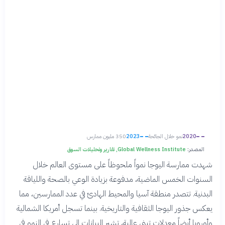
2020
نمو خلال الجائحة
2023
350 مليون ممارس
المصدر:
Global Wellness Institute, تقارير وتحليلات السوق
شهدت ممارسة اليوجا نمواً ملحوظاً على مستوى العالم خلال
السنوات الخمس الماضية، مدفوعة بزيادة الوعي بالصحة واللياقة
البدنية. تتصدر منطقة آسيا والمحيط الهادئ في عدد الممارسين، مما
يعكس جذور اليوجا الثقافية والتاريخية. بينما تسجل أمريكا الشمالية
وأوروبا أيضاً معدلات تبني عالية، تشير البيانات إلى تسارع في النمو في