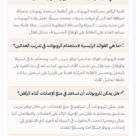
تقنية الركض بمساعدة الروبوتات هي أنظمة تستخدم روبوتات متحركة
لمرافقة العدائين أو جرهم بسرعات محددة مسبقًا. تعمل هذه الروبوتات
على تحديد وتثبيت السرعة والمسافة المطلوبة للتدريب بدقة عالية، مما
يساعد العداء على الحفاظ على الإيقاع المستهدف بشكل فعال.
📈
ما هي الفوائد الرئيسية لاستخدام الروبوتات في تدريب العدائين؟
تقدم الروبوتات فوائد عدة منها توفير تدريب ثابت ومتحكم به في السرعة
والإيقاع، مما يقلل من تذبذب الأداء البشري. كما تساعد في بناء القدرة على
التحمل وتحسين الكفاءة الحركية، فضلاً عن قدرتها على تسجيل بيانات
دقيقة لتحليل الأداء.
🩹
هل يمكن للروبوتات أن تساعد في منع الإصابات أثناء الركض؟
نعم، يمكن للروبوتات أن تساهم في منع الإصابات من خلال توفير تدريب
متناسق ومتحكم به يقلل من الإجهاد الزائد على العضلات والمفاصل. كما
يمكن برمجتها لتجنب التجاوزات في السرعة أو الجهد التي قد تؤدي إلى
إصابات، وتوفر مسارًا آمنًا ومستقرًا للعداء.