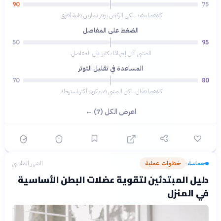
90
75
كلاهما مفيد، لكن الركض يوفر تمارين قلبية أقوى.
الضغط على المفاصل
50
95
المشي أقل إجهادًا بكثير على المفاصل.
المساعدة في تقليل التوتر
70
80
كلاهما فعال، لكن المشي قد يكون أكثر استرخاءً.
اعرض الكل (7) ←
حماسة
خطوات عملية
الشهر الماضي
›
دليل المبتدئين لتقوية عضلات البطن الأساسية
في المنزل