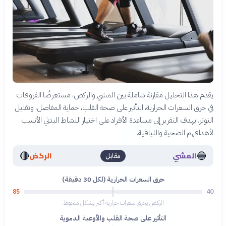
يقدم هذا التحليل مقارنة شاملة بين المشي والركض، مستعرضًا الفروقات
في حرق السعرات الحرارية، التأثير على صحة القلب، حماية المفاصل، وتقليل
التوتر. يهدف التقرير إلى مساعدة الأفراد على اختيار النشاط البدني الأنسب
لأهدافهم الصحية واللياقية.
🔴
🔵
المشي
الركض
مقابل
حرق السعرات الحرارية (لكل 30 دقيقة)
85
40
الركض يحرق سعرات حرارية أكثر بشكل ملحوظ.
التأثير على صحة القلب والأوعية الدموية