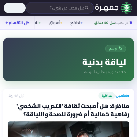
هل تبحث عن شيء؟
تدافع
أسواق
ناس
روح
كل الأقسام
شيف
آخر تحديث
قبل 10 دقائق
🏷️ وسم
لياقة بدنية
16
منشور مرتبط بهذا الوسم
تفاصيل
مناظرة
قبل 18 يومًا
›
مناظرة: هل أصبحت ثقافة 'التدريب الشخصي'
رفاهية كمالية أم ضرورة للصحة واللياقة؟