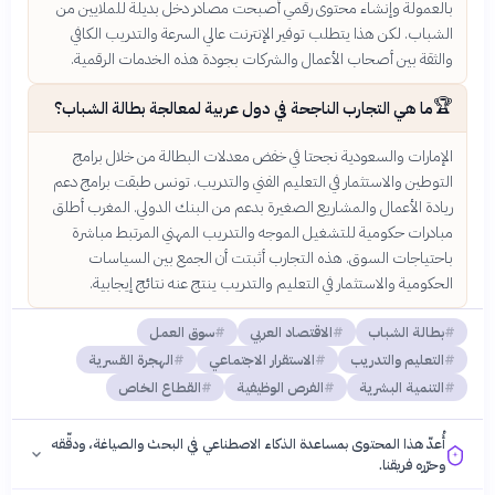
بالعمولة وإنشاء محتوى رقمي أصبحت مصادر دخل بديلة للملايين من
الشباب. لكن هذا يتطلب توفير الإنترنت عالي السرعة والتدريب الكافي
والثقة بين أصحاب الأعمال والشركات بجودة هذه الخدمات الرقمية.
🏆
ما هي التجارب الناجحة في دول عربية لمعالجة بطالة الشباب؟
الإمارات والسعودية نجحتا في خفض معدلات البطالة من خلال برامج
التوطين والاستثمار في التعليم الفني والتدريب. تونس طبقت برامج دعم
ريادة الأعمال والمشاريع الصغيرة بدعم من البنك الدولي. المغرب أطلق
مبادرات حكومية للتشغيل الموجه والتدريب المهني المرتبط مباشرة
باحتياجات السوق. هذه التجارب أثبتت أن الجمع بين السياسات
الحكومية والاستثمار في التعليم والتدريب ينتج عنه نتائج إيجابية.
بطالة الشباب
الاقتصاد العربي
سوق العمل
التعليم والتدريب
الاستقرار الاجتماعي
الهجرة القسرية
التنمية البشرية
الفرص الوظيفية
القطاع الخاص
أُعدّ هذا المحتوى بمساعدة الذكاء الاصطناعي في البحث والصياغة، ودقّقه
وحرّره فريقنا.