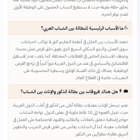
يخلق حلقة مفرغة حيث لا يستطيع الشباب الحصول على الوظيفة الأولى
لعدم توفر الخبرة.
⚠️
ما الأسباب الرئيسية للبطالة بين الشباب العربي؟
تتعدد الأسباب بين الخلل في أنظمة التعليم التي لا تواكب احتياجات
سوق العمل، والنمو السكاني السريع الذي يفوق خلق فرص عمل جديدة،
وضعف الاستثمار الخاص في القطاعات المختلفة. كما يلعب عدم الاستقرار
الاقتصادي والسياسي في عدد من الدول العربية دوراً كبيراً في تراجع الفرص
الوظيفية. يضاف إلى ذلك الفساد الإداري وسيطرة المحسوبية على
التعيينات خاصة في القطاع العام.
👩‍💼
هل هناك فروقات بين بطالة الذكور والإناث بين الشباب؟
نعم، تسجل الإناث معدلات بطالة أعلى من الذكور في أغلب الدول العربية،
حيث تصل الفجوة إلى 10 نقاط مئوية في بعض الدول. تواجه الشابات
حواجز إضافية تتعلق بالعادات والتقاليد والقيود الاجتماعية على العمل في
قطاعات معينة. كما أن الشابات يعانين من نقص فرص التدريب والتطوير
المهني مقارنة بنظرائهن من الذكور.