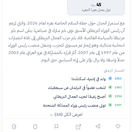
45
دولة
دول يعمل معها المعهد
مع استمرار الجدل حول خطة السلام الخاصة بغزة لعام 2026، والتي يُزعم
أن رئيس الوزراء البريطاني الأسبق توني بلير شارك في صياغتها، يبقى اسم بلير
مرتبطًا بالسياسة العالمية. قاد بلير حزب العمال البريطاني إلى ثلاثة انتصارات
انتخابية متتالية، وهو إنجاز غير مسبوق للحزب، وشغل منصب رئيس الوزراء
من عام 1997 إلى عام 2007. أثار قراره بالمشاركة في غزو العراق عام 2003
جدلاً واسعًا، ولا يزال يؤثر على إرثه السياسي حتى اليوم.
المسار الزمني
ولد في إدنبرة، اسكتلندا
1953
انتخب عضواً في البرلمان عن سيجفيلد
1983
أصبح زعيمًا لحزب العمال البريطاني
1994
تولى منصب رئيس وزراء المملكة المتحدة
1997
اعرض الكل (10) ←