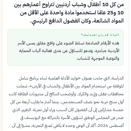
من كل 10 أطفال وشباب أردنيين تتراوح أعمارهم بين
10 و25 عامًا استخدموا مادة واحدة على الأقل من
المواد الشائعة، وكان الفضول الدافع الرئيسي.
لماذا قد يثير اهتمامك؟
●
هذه الأرقام الصادمة تسلط الضوء على واقع مقلق يمس الأسر
الأردنية مباشرة، وتدعو للتساؤل عن مدى فعالية آليات الحماية
والتوعية الموجهة للشباب.
الدراسة، التي جاءت بعنوان «توليد الأدلة العلمية لبناء برنامج شامل
للوقاية من استخدام المواد بين الأطفال والشباب في الأردن»، شملت
محافظات عمّان وإربد والكرك. وأوضحت النتائج أن مشروبات الطاقة كانت
أول منتج جربه نحو نصف المستخدمين، بينما أشار ما يقارب أربعة من كل
خمسة مشاركين إلى أن الفضول كان السبب وراء أول تجربة. التقرير، الذي
صدر عن المجلس الوطني لشؤون الأسرة بالشراكة مع اليونيسف في
أغسطس 2026، أكد أن الوعي وحده لا يكفي لمنع التجربة، مشيرًا إلى أن