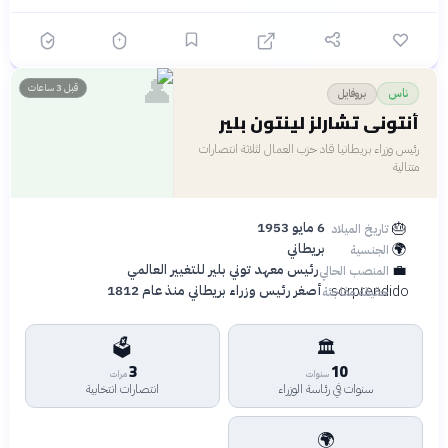
👤
قبل 3 ساعات
بروفايل
ناس
أنتوني تشارلز لينتون بلير
رئيس وزراء بريطانيا قاد حزب العمال لثلاثة انتصارات
متتالية
🎂
6 مايو 1953
تاريخ الميلاد
🌍
بريطاني
الجنسية
💼
رئيس معهد توني بلير للتغيير العالمي
المنصب الحالي
sorprendido
أصغر رئيس وزراء بريطاني منذ عام 1812
حقيقة مفاجئة
🗳️
🏛️
3
10
سنوات
مرات
سنوات في رئاسة الوزراء
انتصارات انتخابية
🌍