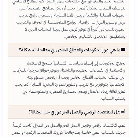
التعليم الجيد والمتوافق مع احتياجات سوق العمل هو المفتاح الأساسي
لتوظيف الشباب بشكل أفضل. يجب أن تركز المناهج التعليمية على
المهارات العملية والتقنية وليس فقط النظرية، وتضمين برامج تدريب
مهني وتطوير المهارات الرقمية. البرامج المتخصصة في الحرف والتدريب
المهني تلعب دوراً كبيراً في توفير فرص عمل بديلة للشباب الذين لا
يستطيعون الالتحاق بالتعليم الجامعي.
💼
ما هي دور الحكومات والقطاع الخاص في معالجة المشكلة؟
تحتاج الحكومات إلى إنشاء سياسات اقتصادية تشجع الاستثمار
والاستثمار في القطاعات الجديدة والناشئة، وتوفير حوافز ضريبية للشركات
التي توظف الشباب. القطاع الخاص يجب أن يتحمل مسؤوليته
الاجتماعية بتوفير برامج تدريب وتطوير للموارد البشرية الشابة. كما يجب
تعزيز ثقافة ريادة الأعمال ودعم المشاريع الصغيرة والمتوسطة التي
ينشئها الشباب.
💻
هل للاقتصاد الرقمي والعمل الحر دور في حل البطالة؟
نعم، الاقتصاد الرقمي وفرص العمل الحر والعمل من المنزل أتاحت فرصاً
جديدة للشباب العربي خاصة بعد جائحة كورونا. المنصات الرقمية والعمل