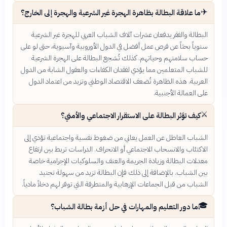
✈️
ما علاقة البطالة بظاهرة الهجرة غير الشرعية والهجرة إلى الخارج؟
البطالة والفقر يدفعان عشرات آلاف الشباب العربي للهجرة غير الشرعية
سنوياً بحثاً عن فرص عمل أفضل في الدول الأوروبية وآسيوية، حتى لو على
حساب سلامتهم وحياتهم. كذلك تُشجع البطالة على الهجرة الشرعية
للشباب المتعلمين مما يؤدي لفقدان الكفاءات والعقول الشابة من الدول
العربية. هذه الظاهرة تُضعف الاقتصاد الوطني وتزيد من اعتماد الدول
على العمالة الأجنبية.
⚔️
كيف تؤثر البطالة على الاستقرار الاجتماعي والأمني؟
الشباب العاطل عن العمل يعاني من ضغوط نفسية واجتماعية تؤدي إلى
الاكتئاب والانسحاب الاجتماعي أو الانحراف. الدراسات تربط بين ارتفاع
معدلات البطالة وزيادة الجريمة والعنف والسلوكيات الإجرامية خاصة
بين الشباب. بالإضافة إلى ذلك فإن البطالة تزيد من سهولة تجنيد
الشباب من قبل الجماعات الإرهابية والمتطرفة التي توفر لهم دخلاً مادياً.
🎓
ما دور التعليم والمهارات في حل أزمة بطالة الشباب؟