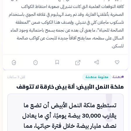
كافة التوقعات العلمية التي كانت تشير إلى صعوبة احتفاظ الكواكب
الصخرية بأغلفتها الغازية. وقد تم رصد الهيليوم في غلافه الجوي باستخدام
تلسكوب ماجلان كلي في تشيلي. ويُصنف هذا الكوكب ضمن "المنطقة
الصالحة للحياة"، ما يعني أن بعده عن نجمه يسمح باحتمالية وجود الماء
السائل على سطحه، مما يفتح آفاقاً جديدة للبحث عن كواكب صالحة
للسكن.
!
دهشة
معلومة مدهشة
قبل 3 ساعات
›
ملكة النمل الأبيض: آلة بيض خارقة لا تتوقف
تستطيع ملكة النمل الأبيض أن تضع ما
يقارب 30,000 بيضة يوميًا، أي ما يعادل
نصف مليار بيضة خلال فترة حياتها، مما