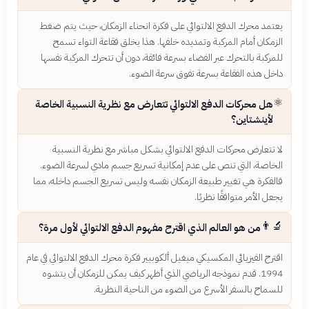
يعتمد محرك الدفع الالتوائي على فكرة انحناء الزمكان، حيث يتم ضغط
الزمكان أمام المركبة وتمديده خلفها. هذا يخلق فقاعة التواء تسمح
للمركبة بالتحرك عبر الفضاء بسرعة فائقة، دون أن تتحرك المركبة نفسها
داخل هذه الفقاعة بسرعة تفوق سرعة الضوء.
⚛️
هل محركات الدفع الالتوائي تتعارض مع نظرية النسبية الخاصة
لأينشتاين؟
لا تتعارض محركات الدفع الالتوائي بشكل مباشر مع نظرية النسبية
الخاصة، التي تنص على عدم إمكانية تسريع جسم مادي لسرعة الضوء.
فالفكرة هي تغيير طبيعة الزمكان نفسه وليس تسريع الجسم داخله، مما
يجعل الأمر متوافقًا نظريًا.
👨‍🔬
من هو العالم الذي اقترح مفهوم الدفع الالتوائي لأول مرة؟
اقترح الفيزيائي المكسيكي ميغيل ألكوبيير فكرة محرك الدفع الالتوائي في عام
1994. قدم نموذجه الرياضي الذي أظهر كيف يمكن للزمكان أن يتشوه
للسماح بالسفر الأسرع من الضوء من الناحية النظرية.