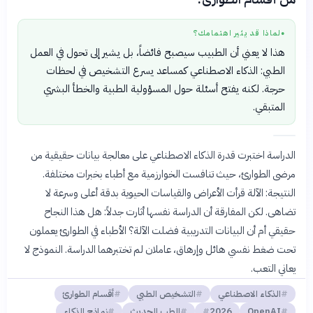
لماذا قد يثير اهتمامك؟
●
هذا لا يعني أن الطبيب سيصبح فائضاً، بل يشير إلى تحول في العمل
الطبي: الذكاء الاصطناعي كمساعد يسرع التشخيص في لحظات
حرجة. لكنه يفتح أسئلة حول المسؤولية الطبية والخطأ البشري
المتبقي.
الدراسة اختبرت قدرة الذكاء الاصطناعي على معالجة بيانات حقيقية من
مرضى الطوارئ، حيث تنافست الخوارزمية مع أطباء بخبرات مختلفة.
النتيجة: الآلة قرأت الأعراض والقياسات الحيوية بدقة أعلى وسرعة لا
تضاهى. لكن المفارقة أن الدراسة نفسها أثارت جدلاً: هل هذا النجاح
حقيقي أم أن البيانات التدريبية فضلت الآلة؟ الأطباء في الطوارئ يعملون
تحت ضغط نفسي هائل وإرهاق، عاملان لم تختبرهما الدراسة. النموذج لا
يعاني التعب.
الذكاء الاصطناعي
التشخيص الطبي
أقسام الطوارئ
OpenAI
2026
الطب الحديث
نماذج الذكاء