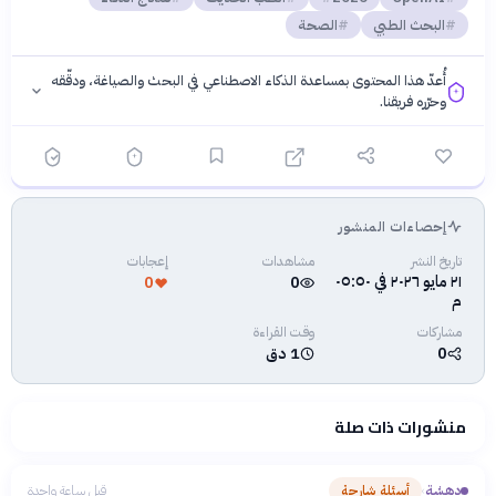
البحث الطبي
الصحة
أُعدّ هذا المحتوى بمساعدة الذكاء الاصطناعي في البحث والصياغة، ودقّقه
وحرّره فريقنا.
إحصاءات المنشور
فلسفتنا المعرفية
·
سياسة الذكاء الاصطناعي
تاريخ النشر
مشاهدات
إعجابات
٢١ مايو ٢٠٢٦ في ٠٥:٥٠
0
0
م
مشاركات
وقت القراءة
0
1 دق
منشورات ذات صلة
دهشة
أسئلة شارحة
قبل ساعة واحدة
›