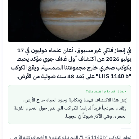
في إنجاز فلكي غير مسبوق، أعلن علماء دوليون في 17
يوليو 2026 عن اكتشاف أول غلاف جوي مؤكد يحيط
بكوكب صخري خارج مجموعتنا الشمسية، ويقع الكوكب
"LHS 1140 b" على بُعد 48 سنة ضوئية من الأرض.
لماذا قد يثير اهتمامك؟
●
يُعزز هذا الاكتشاف فهمنا لإمكانية وجود الحياة خارج الأرض،
ويُقدم نموذجاً فريداً لدراسة الكواكب التي تدور حول النجوم القزمة
الحمراء، وهي الأكثر شيوعاً في مجرتنا.
تجاوز الكوكب "LHS 1140 b"، الذي تبلغ كتلته 5.6 أضعاف كتلة الأرض،