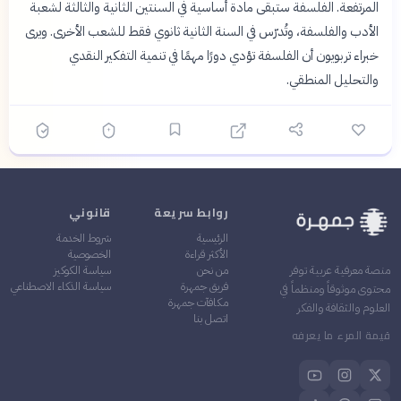
المرتفعة. الفلسفة ستبقى مادة أساسية في السنتين الثانية والثالثة لشعبة
الأدب والفلسفة، وتُدرّس في السنة الثانية ثانوي فقط للشعب الأخرى. ويرى
خبراء تربويون أن الفلسفة تؤدي دورًا مهمًا في تنمية التفكير النقدي
والتحليل المنطقي.
روابط سريعة
قانوني
الرئيسية
شروط الخدمة
الأكثر قراءة
الخصوصية
من نحن
سياسة الكوكيز
منصة معرفية عربية توفر
فريق جمهرة
سياسة الذكاء الاصطناعي
محتوى موثوقاً ومنظماً في
مكافآت جمهرة
العلوم والثقافة والفكر
اتصل بنا
قيمة المرء ما يعرفه