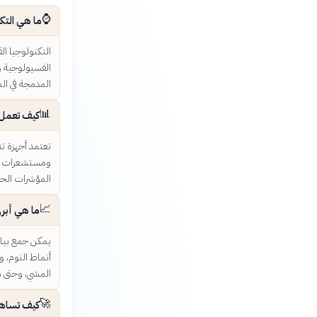
⌚
ما هي التكن
التكنولوجيا ال
الفسيولوجية وا
المدمجة في الم
📊
كيف تعمل أ
تعتمد أجهزة ت
ومستشعرات مع
المؤشرات الحي
📈
ما هي أبرز
يمكن جمع بيان
أنماط النوم، و
المشي، وحتى م
🚀
كيف تساهم 