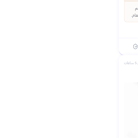
م
عام.
ات