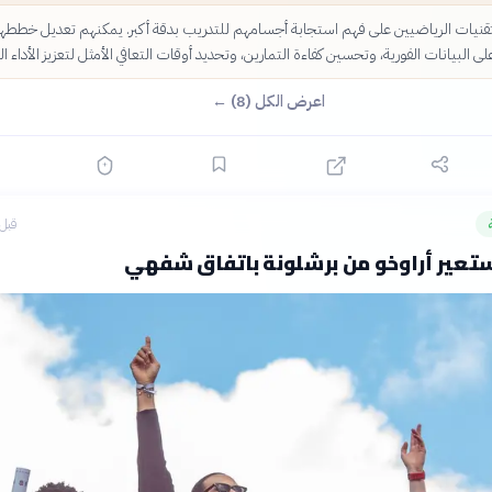
قنيات الرياضيين على فهم استجابة أجسامهم للتدريب بدقة أكبر. يمكنهم تعديل خططه
 على البيانات الفورية، وتحسين كفاءة التمارين، وتحديد أوقات التعافي الأمثل لتعزيز الأداء ال
اعرض الكل (8) ←
قبل 5 ساع
ستعير أراوخو من برشلونة باتفاق شفهي