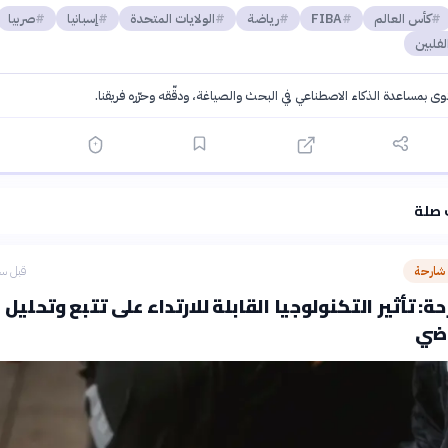
كأس العالم
FIBA
رياضة
الولايات المتحدة
إسبانيا
صربيا
لفلبين
توى بمساعدة الذكاء الاصطناعي في البحث والصياغة، ودقّقه وحرّره فريقنا.
·
سياسة الذكاء الاصطناعي
 صلة
 شارحة
قبل سا
: تأثير التكنولوجيا القابلة للارتداء على تتبع وتحليل
اضي