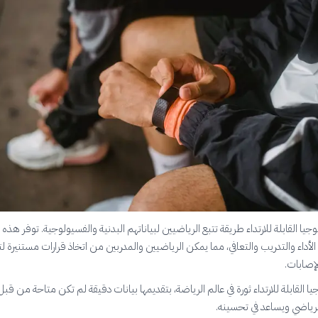
وجيا القابلة للارتداء طريقة تتبع الرياضيين لبياناتهم البدنية والفسيولوجية. توفر هذه 
لأداء والتدريب والتعافي، مما يمكن الرياضيين والمدربين من اتخاذ قرارات مستنيرة 
لإصابات.
ا القابلة للارتداء ثورة في عالم الرياضة، بتقديمها بيانات دقيقة لم تكن متاحة من قبل
الرياضي ويساعد في تحسينه.