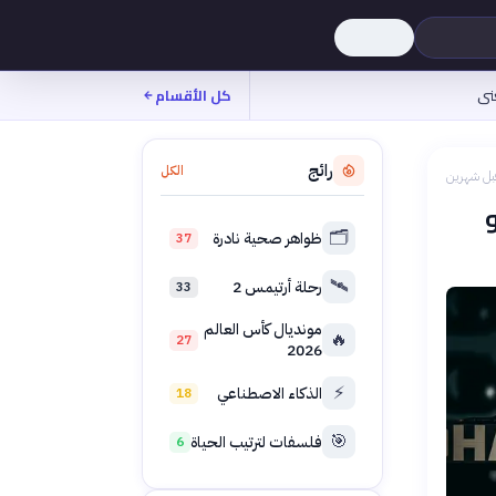
نى
كل الأقسام
رائج
الكل
بل شهرين
🗂️
ظواهر صحية نادرة
37
🛰️
رحلة أرتيمس 2
33
مونديال كأس العالم
🔥
27
2026
⚡
الذكاء الاصطناعي
18
🎯
فلسفات لترتيب الحياة
6