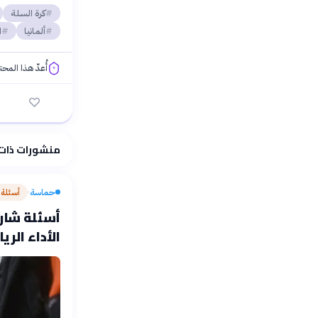
كرة السلة
ألمانيا
ا
أُعدّ هذا المح
فلسفتنا المعرفية
منشورات ذات
حماسة
أسئلة
›
أسئلة شارحة
الأداء الري