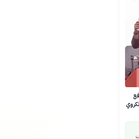
فع
لكروي
ت