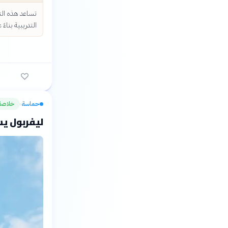
تساعد هذه الت
التدريبية بناءً
حماسة
خلاصة
›
ليفربول ي