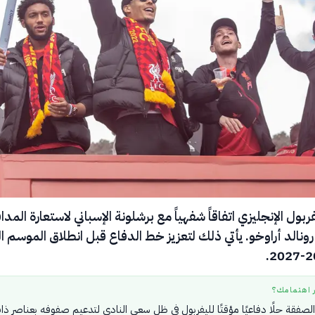
ربول الإنجليزي اتفاقاً شفهياً مع برشلونة الإسباني لاستعارة المدا
 رونالد أراوخو. يأتي ذلك لتعزيز خط الدفاع قبل انطلاق الموسم ا
ر اهتمامك؟
الصفقة حلًا دفاعيًا مؤقتًا لليفربول في ظل سعي النادي لتدعيم صفوفه بعناصر ذا