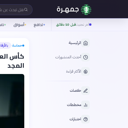
هل تبحث عن 
تدافع
أسواق
نا
آخر تحديث
قبل 10 دقائق
الرئيسية
حماسة
بالأرقا
›
كأس العا
أحدث المنشورات
المجد
الأكثر قراءة
خلاصات
مخططات
اختبارات