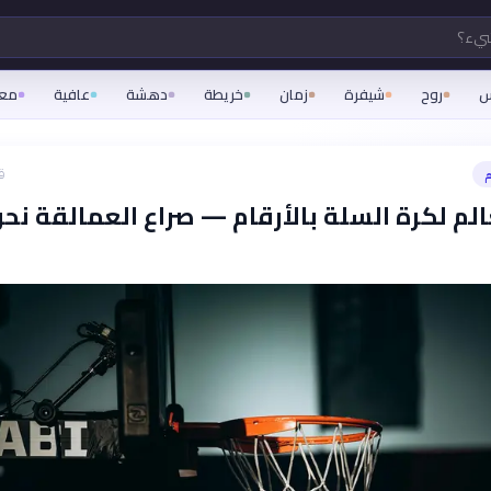
شيء؟
س
روح
شيفرة
زمان
خريطة
دهشة
عافية
مع
م
ق
لم لكرة السلة بالأرقام — صراع العمالقة نحو