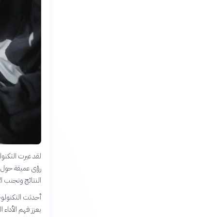
لقد غيرت التكنول
رؤى عميقة حول ا
النتائج وتجنب ا
أحدثت التكنولوجي
يعزز فهم الأداء 