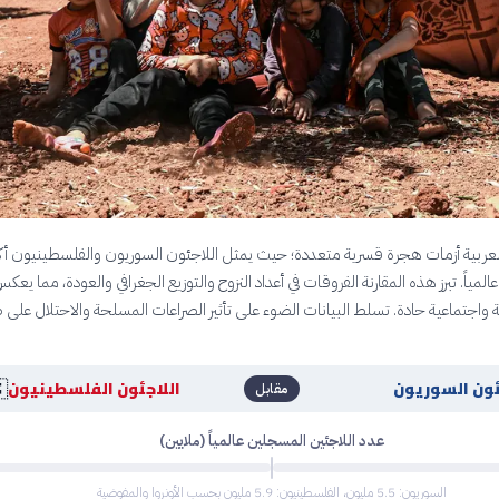
شهد المنطقة العربية أزمات هجرة قسرية متعددة؛ حيث يمثل اللاجئون السوريون وا
جموعات نزوح عالمياً. تبرز هذه المقارنة الفروقات في أعداد النزوح والتوزيع الجغرافي و
ت إنسانية واجتماعية حادة. تسلط البيانات الضوء على تأثير الصراعات المسلحة والا

اللاجئون الفلسطينيون
اللاجئون الس
مقابل
عدد اللاجئين المسجلين عالمياً (ملايين)
السوريون: 5.5 مليون، الفلسطينيون: 5.9 مليون بحسب الأونروا والمفوضية