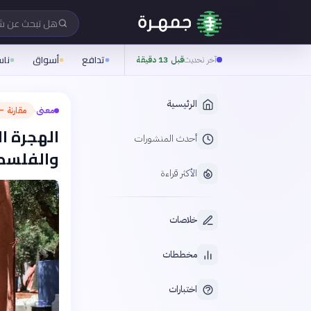
هل تبحث عن 
تدافع
أسواق
نا
آخر تحديث
قبل 13 دقيقة
الرئيسية
معنى
مقارنة — 
›
الهجرة ال
أحدث المنشورات
والفلسطي
الأكثر قراءة
خلاصات
مخططات
اختبارات