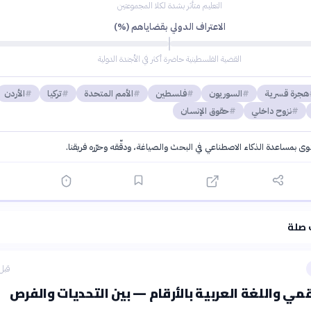
التعليم متأثر بشدة لكلا المجموعتين
الاعتراف الدولي بقضاياهم (%)
القضية الفلسطينية حاضرة أكثر في الأجندة الدولية
هجرة قسرية
السوريون
فلسطين
الأمم المتحدة
تركيا
الأردن
نزوح داخلي
حقوق الإنسان
توى بمساعدة الذكاء الاصطناعي في البحث والصياغة، ودقّقه وحرّره فريقنا.
·
سياسة الذكاء الاصطناعي
 صلة
قبل 58 دق
قمي واللغة العربية بالأرقام — بين التحديات والفرص