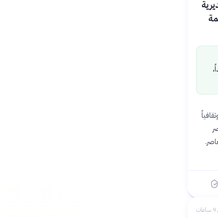
يرية
رجمة
،
ثقافياً
ر
اصر.
ات