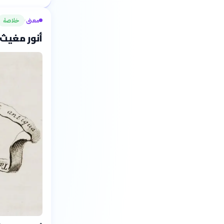
معنى
خلاصة
›
أنور مغيث ي