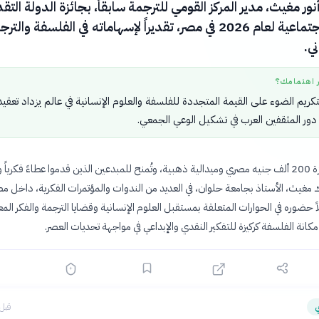
 أنور مغيث، مدير المركز القومي للترجمة سابقاً، بجائزة الدولة التقد
في العلوم الاجتماعية لعام 2026 في مصر، تقديراً لإسهاماته في الفلسفة والت
ني.
ر اهتمامك؟
تكريم الضوء على القيمة المتجددة للفلسفة والعلوم الإنسانية في عالم يزداد تعقيداً
دور المثقفين العرب في تشكيل الوعي الجمعي.
تبلغ قيمة الجائزة 200 ألف جنيه مصري وميدالية ذهبية، وتُمنح للمبدعين الذين قدموا عطاءً فكرياً و
ك مغيث، الأستاذ بجامعة حلوان، في العديد من الندوات والمؤتمرات الفكرية، داخل مص
 حضوره في الحوارات المتعلقة بمستقبل العلوم الإنسانية وقضايا الترجمة والفكر المع
 مكانة الفلسفة كركيزة للتفكير النقدي والإبداعي في مواجهة تحديات العصر.
ي
قبل 9 ساع