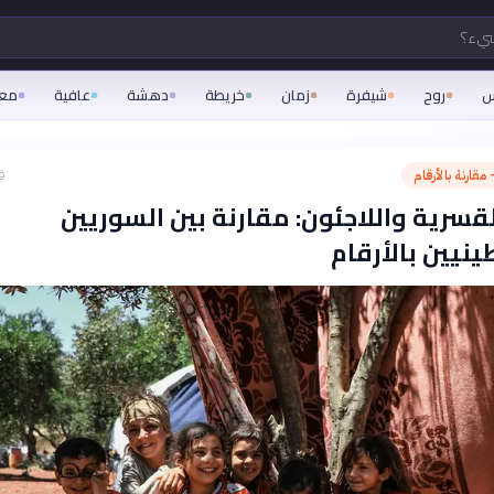
شيء؟
س
روح
شيفرة
زمان
خريطة
دهشة
عافية
مع
مقارنة بالأرقام
ق
قسرية واللاجئون: مقارنة بين السوريين
نيين بالأرقام