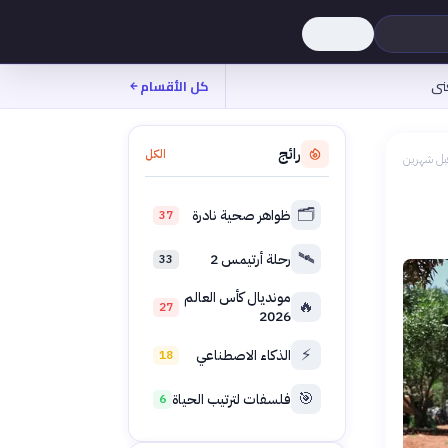
نى
كل الأقسام
رائج
الكل
بل شهرين
🗂️
ظواهر صحية نادرة
37
🛰️
رحلة أرتيمس 2
33
مونديال كأس العالم
🔥
27
2026
⚡
الذكاء الاصطناعي
18
🎯
فلسفات لترتيب الحياة
6