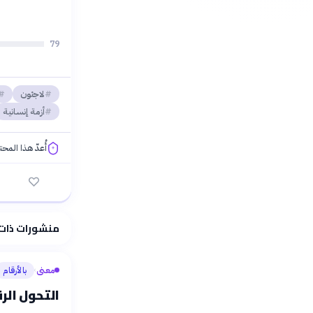
79
لاجئون
أزمة إنسانية
أُعدّ هذا المح
فلسفتنا المعرفية
منشورات ذات
معنى
بالأرقام
›
التحول الر