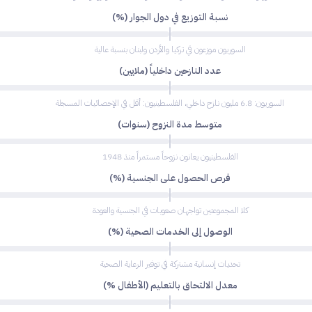
نسبة التوزيع في دول الجوار (%)
السوريون موزعون في تركيا والأردن ولبنان بنسبة عالية
عدد النازحين داخلياً (ملايين)
السوريون: 6.8 مليون نازح داخلي، الفلسطينيون: أقل في الإحصائيات المسجلة
متوسط مدة النزوح (سنوات)
الفلسطينيون يعانون نزوحاً مستمراً منذ 1948
فرص الحصول على الجنسية (%)
كلا المجموعتين تواجهان صعوبات في الجنسية والعودة
الوصول إلى الخدمات الصحية (%)
تحديات إنسانية مشتركة في توفير الرعاية الصحية
معدل الالتحاق بالتعليم (الأطفال %)