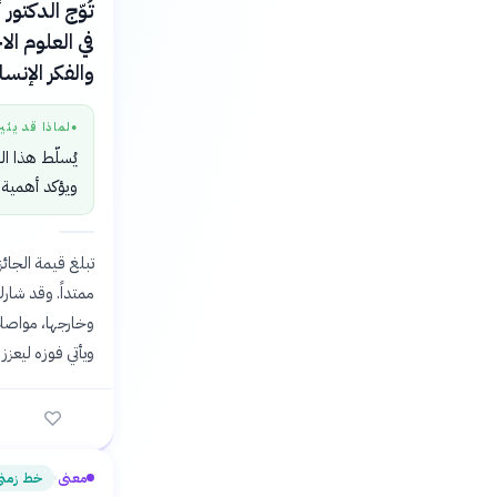
تُوّج الدكتور
والفكر الإنسا
لماذا قد يثي
●
يُسلّط هذا ال
ويؤكد أهمية 
ممتداً. وقد شار
وخارجها، مواصلاً
ويأتي فوزه ليعزز
معنى
خط زمن
›