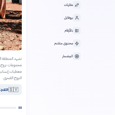
مقارنات
بروفايل
بالأرقام
محتوى متقدم
المِضمار
تشهد المنطقة ال
مجموعات نزوح عال
معطيات إنسانية 
النزوح القسري.
🇸🇾
اللاج
88