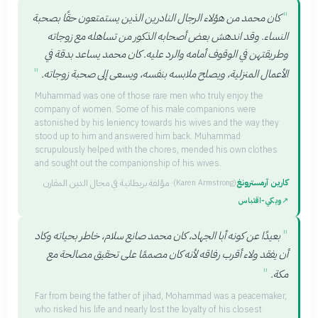
"
كان محمد من هؤلاء الرجال النادرين الذين يستمتعون حقًا بصحبة
النساء. وقد اندهش بعض أصحابه الذكور من تساهله مع زوجاته
وطريقتهن في الوقوف أمامه والرد عليه. كان محمد يساعد بدقة في
"
الأعمال المنزلية، ويصلح ملابسه بنفسه، ويسعى إلى صحبة زوجاته.
Muhammad was one of those rare men who truly enjoy the
company of women. Some of his male companions were
astonished by his leniency towards his wives and the way they
stood up to him and answered him back. Muhammad
scrupulously helped with the chores, mended his own clothes
and sought out the companionship of his wives.
كارين آرمسترونغ
·
مؤلفة بريطانية في مجال الدين المقارن
(
Karen Armstrong
)
↗
ويكي‑اقتباس
"
بعيدًا عن كونه أبا الجهاد، كان محمد صانع سلام، خاطر بحياته وكاد
أن يفقد ولاء أقرب رفاقه لأنه كان مصممًا على تحقيق مصالحة مع
"
مكة.
Far from being the father of jihad, Mohammad was a peacemaker,
who risked his life and nearly lost the loyalty of his closest