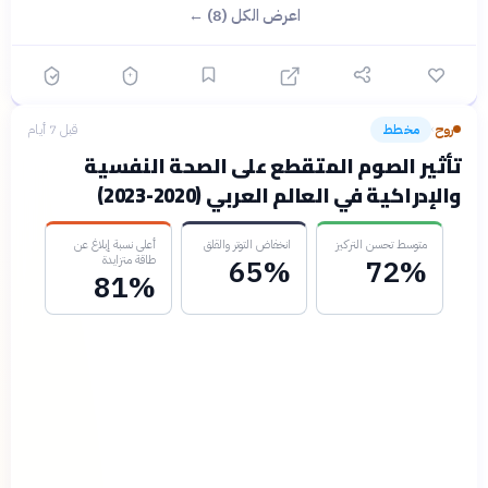
اعرض الكل (8) ←
روح
مخطط
قبل 7 أيام
›
تأثير الصوم المتقطع على الصحة النفسية
والإدراكية في العالم العربي (2020-2023)
متوسط تحسن التركيز
انخفاض التوتر والقلق
أعلى نسبة إبلاغ عن
طاقة متزايدة
65%
72%
81%