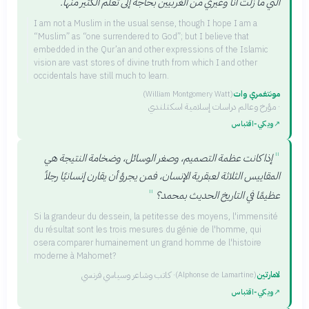
"
التي ما زلت أنا وغيري من الغربيين بحاجة إلى تعلم الكثير منها.
I am not a Muslim in the usual sense, though I hope I am a
“Muslim” as “one surrendered to God”; but I believe that
embedded in the Qur’an and other expressions of the Islamic
vision are vast stores of divine truth from which I and other
occidentals have still much to learn.
مونتغمري وات
(
William Montgomery Watt
)
·
مؤرخ وعالم دراسات إسلامية اسكتلندي
↗
ويكي‑اقتباس
"
إذا كانت عظمة التصميم، وصغر الوسائل، وضخامة النتيجة هي
المقاييس الثلاثة لعبقرية الإنسان، فمن يجرؤ أن يقارن إنسانيًا رجلاً
"
عظيمًا في التاريخ الحديث بمحمد؟
Si la grandeur du dessein, la petitesse des moyens, l'immensité
du résultat sont les trois mesures du génie de l'homme, qui
osera comparer humainement un grand homme de l'histoire
moderne à Mahomet?
لامارتين
·
كاتب وشاعر وسياسي فرنسي
(
Alphonse de Lamartine
)
↗
ويكي‑اقتباس