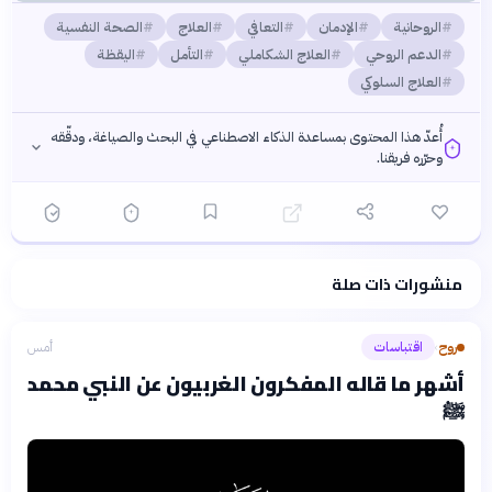
الروحانية
الإدمان
التعافي
العلاج
الصحة النفسية
الدعم الروحي
العلاج الشكاملي
التأمل
اليقظة
العلاج السلوكي
أُعدّ هذا المحتوى بمساعدة الذكاء الاصطناعي في البحث والصياغة، ودقّقه
وحرّره فريقنا.
منشورات ذات صلة
فلسفتنا المعرفية
·
سياسة الذكاء الاصطناعي
روح
اقتباسات
أمس
›
أشهر ما قاله المفكرون الغربيون عن النبي محمد
ﷺ