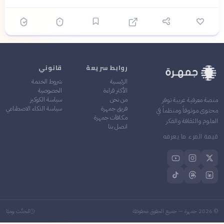
روابط سريعة
قانوني
الرئيسية
شروط الخدمة
الأكثر قراءة
الخصوصية
من نحن
سياسة الكوكيز
منصة معرفية عربية توفر
فريق جمهرة
سياسة الذكاء الاصطناعي
محتوى موثوقاً ومنظماً في
مكافآت جمهرة
العلوم والثقافة والفكر
اتصل بنا
قيمة المرء ما يعرفه
©
2026
جمهرة — جميع الحقوق محفوظة
مُحدَّث يوميًا