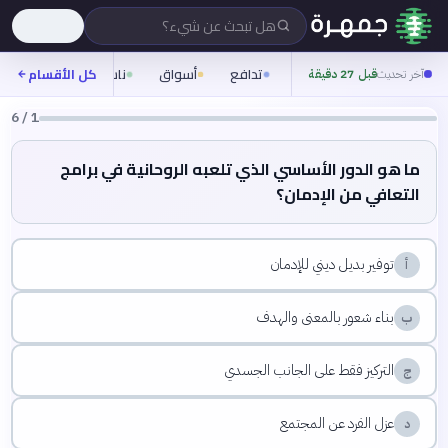
هل تبحث عن شيء؟
تدافع
أسواق
ناس
روح
كل الأقسام
شيف
آخر تحديث
قبل 27 دقيقة
6
/
1
ما هو الدور الأساسي الذي تلعبه الروحانية في برامج
التعافي من الإدمان؟
توفير بديل ديني للإدمان
أ
بناء شعور بالمعنى والهدف
ب
التركيز فقط على الجانب الجسدي
ج
عزل الفرد عن المجتمع
د