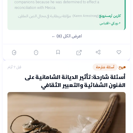
companions because he was determined to effect a
reconciliation with Mecca.
كارين آرمسترونغ
·
مؤلفة بريطانية في مجال الدين المقارن
(
Karen Armstrong
)
↗
ويكي‑اقتباس
اعرض الكل (8) ←
روح
أسئلة شارحة
قبل 7 أيام
›
أسئلة شارحة: تأثير الديانة الشامانية على
الفنون الشفائية والتعبير الثقافي