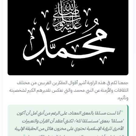
جمعنا لكم في هذه الزاوية أشهر أقوال المفكرين الغربيين من مختلف
الثقافات والأزمنة عن النبي محمد، والتي تعكس تقديرهم الكبير لشخصيته
وتأثيره.
"
أنا لست مسلمًا بالمعنى المعتاد، على الرغم من أنني آمل أن أكون
'مسلمًا' بمعنى 'مستسلمًا لله'؛ لكنني أعتقد أن القرآن والتعبيرات
الأخرى للرؤية الإسلامية تحتوي على مخزون هائل من الحقيقة الإلهية