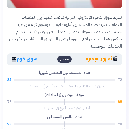
تشهد سوق التجارة الإلكترونية العربية تنافساً شديداً بين المنصات
العملاقة. تقارن هذه المقالة بين أمازون الإمارات وسوق.كوم من حيث
حجم المستخدمين، سرعة التوصيل، عدد البائعين، وتجربة المستخدم.
يعكس هذا التحليل واقع السوق الرقمي الناشئ في المنطقة العربية وتطور
الخدمات اللوجستية.
🏪
🛍️
أمازون الإمارات
سوق.كوم
مقابل
عدد المستخدمين النشطين شهرياً
85
72
سوق.كوم يحافظ على قاعدة مستخدمين أوسع في منطقة الخليج
سرعة التوصيل (بالساعات)
76
88
أمازون توفر توصيل أسرع في المدن الكبرى
عدد البائعين المسجلين
92
78