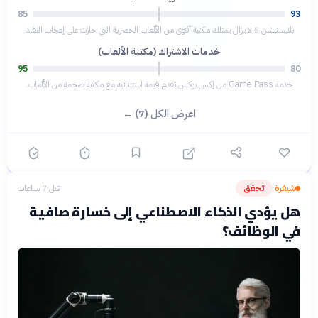
85
93
بلايستيشن 5 لا يزال يمتلك مكتبة أقوى من الألعاب الحصرية التي حازت على إعجاب النقاد.
خدمات الاشتراك (مكتبة الألعاب)
95
80
خدمة Game Pass من إكس بوكس تقدم قيمة استثنائية مع مكتبة ضخمة من الألعاب.
اعرض الكل (7) ←
شيفرة
تحقق
قبل 7 ساعات
›
هل يؤدي الذكاء الاصطناعي إلى خسارة صافية
في الوظائف؟