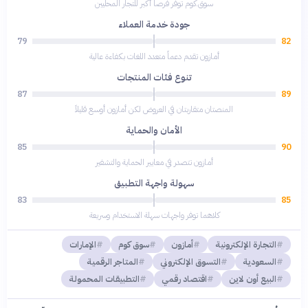
سوق.كوم توفر فرصاً أكبر للتجار المحليين
جودة خدمة العملاء
79
82
أمازون تقدم دعماً متعدد اللغات بكفاءة عالية
تنوع فئات المنتجات
87
89
المنصتان متقاربتان في العروض لكن أمازون أوسع قليلاً
الأمان والحماية
85
90
أمازون تتصدر في معايير الحماية والتشفير
سهولة واجهة التطبيق
83
85
كلاهما توفر واجهات سهلة الاستخدام وسريعة
التجارة الإلكترونية
أمازون
سوق كوم
الإمارات
السعودية
التسوق الإلكتروني
المتاجر الرقمية
البيع أون لاين
اقتصاد رقمي
التطبيقات المحمولة