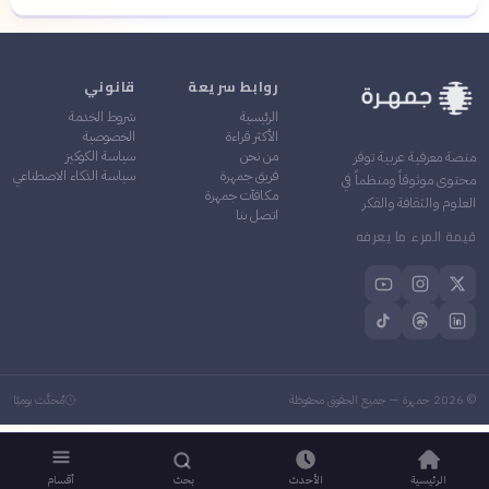
روابط سريعة
قانوني
الرئيسية
شروط الخدمة
الأكثر قراءة
الخصوصية
من نحن
سياسة الكوكيز
منصة معرفية عربية توفر
فريق جمهرة
سياسة الذكاء الاصطناعي
محتوى موثوقاً ومنظماً في
مكافآت جمهرة
العلوم والثقافة والفكر
اتصل بنا
قيمة المرء ما يعرفه
©
2026
جمهرة — جميع الحقوق محفوظة
مُحدَّث يوميًا
الرئيسية
الأحدث
بحث
أقسام