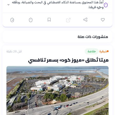
أُعدّ هذا المحتوى بمساعدة الذكاء الاصطناعي في البحث والصياغة، ودقّقه
وحرّره فريقنا.
منشورات ذات صلة
فلسفتنا المعرفية
·
سياسة الذكاء الاصطناعي
شيفرة
خلاصة
قبل 28 دقيقة
›
ميتا تُطلق «ميوز كود» بسعر تنافسي