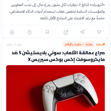
«أنثروبيك» البالغ 3 دولارات لكل مليون رمز إدخال، إلى جذب المطورين
والمؤسسات الساعية لخفض نفقات استخدام أدوات الذكاء الاصطناعي،
خاصةً مع تزايد الاعتماد على النماذج الأقل تكلفة.
شيفرة
مقارنة — مقارنة بالأرقام
قبل 5 ساعات
›
صراع عمالقة الألعاب: سوني بلايستيشن 5 ضد
مايكروسوفت إكس بوكس سيريس X