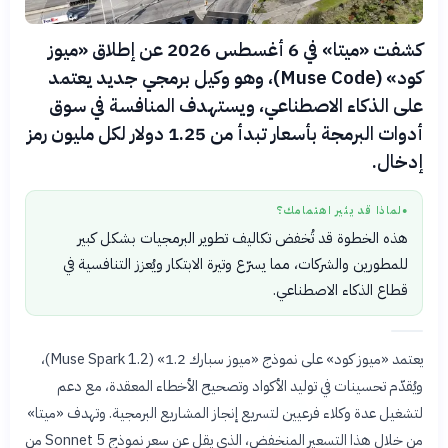
كشفت «ميتا» في 6 أغسطس 2026 عن إطلاق «ميوز
كود» (Muse Code)، وهو وكيل برمجي جديد يعتمد
على الذكاء الاصطناعي، ويستهدف المنافسة في سوق
أدوات البرمجة بأسعار تبدأ من 1.25 دولار لكل مليون رمز
إدخال.
لماذا قد يثير اهتمامك؟
●
هذه الخطوة قد تُخفض تكاليف تطوير البرمجيات بشكل كبير
للمطورين والشركات، مما يسرّع وتيرة الابتكار ويُعزز التنافسية في
قطاع الذكاء الاصطناعي.
يعتمد «ميوز كود» على نموذج «ميوز سبارك 1.2» (Muse Spark 1.2)،
ويُقدّم تحسينات في توليد الأكواد وتصحيح الأخطاء المعقدة، مع دعم
لتشغيل عدة وكلاء فرعيين لتسريع إنجاز المشاريع البرمجية. وتهدف «ميتا»
من خلال هذا التسعير المنخفض، الذي يقل عن سعر نموذج Sonnet 5 من