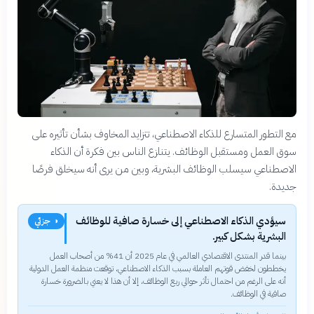
مع التطور المتسارع للذكاء الاصطناعي، تتزايد المخاوف بشأن تأثيره على
سوق العمل ومستقبل الوظائف. يتنازع الناس بين فكرة أن الذكاء
الاصطناعي سيسلب الوظائف البشرية، وبين من يرى أنه سيخلق فرصًا
جديدة.
سيؤدي الذكاء الاصطناعي إلى خسارة صافية للوظائف
◑ جزئي
البشرية بشكل كبير.
بينما قدر المنتدى الاقتصادي العالمي في عام 2025 أن 41% من أصحاب العمل
يخططون لخفض قوتهم العاملة بسبب الذكاء الاصطناعي، توقعت منظمة العمل الدولية
أنه على الرغم من احتمال تأثر حوالي ربع الوظائف، إلا أن هذا لا يعني بالضرورة خسارة
صافية في الوظائف.