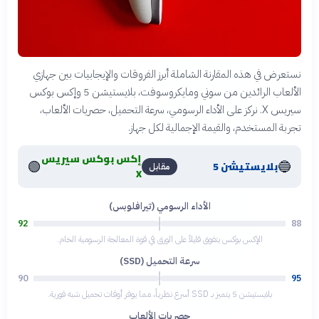
نستعرض في هذه المقارنة الشاملة أبرز الفروقات والإيجابيات بين جهازي
الألعاب الرائدين من سوني ومايكروسوفت، بلايستيشن 5 وإكس بوكس
سيريس X. نركز على الأداء الرسومي، سرعة التحميل، حصريات الألعاب،
تجربة المستخدم، والقيمة الإجمالية لكل جهاز.
إكس بوكس سيريس
🟢
🔵
بلايستيشن 5
مقابل
X
الأداء الرسومي (تيرافلوبس)
92
88
الإكس بوكس يتفوق قليلاً على الورق في قوة المعالجة الرسومية الخام.
سرعة التحميل (SSD)
90
95
بلايستيشن 5 يتميز بـ SSD أسرع نظرياً، مما يوفر أوقات تحميل شبه فورية.
حصريات الألعاب