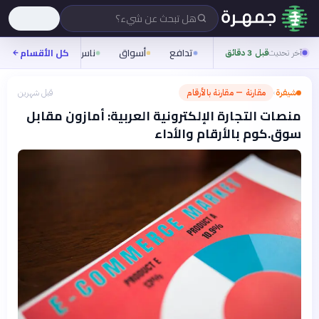
هل تبحث عن شيء؟
تدافع
أسواق
ناس
روح
كل الأقسام
شيفر
آخر تحديث
قبل 3 دقائق
شيفرة
مقارنة — مقارنة بالأرقام
قبل شهرين
›
منصات التجارة الإلكترونية العربية: أمازون مقابل
سوق.كوم بالأرقام والأداء