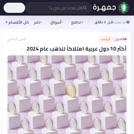
هل تبحث عن شيء؟
تدافع
أسواق
ناس
روح
كل الأقسام
شيفر
آخر تحديث
قبل 3 دقائق
فضول
ترتيب
الشهر الماضي
›
أكثر 10 دول عربية امتلاكاً للذهب عام 2024