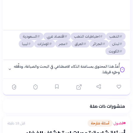
الذهب
احتياطيات الذهب
اقتصاد عربي
السعودية
لبنان
الجزائر
العراق
مصر
الإمارات
ليبيا
الكويت
أُعدّ هذا المحتوى بمساعدة الذكاء الاصطناعي في البحث والصياغة، ودقّقه
وحرّره فريقنا.
منشورات ذات صلة
فلسفتنا المعرفية
·
سياسة الذكاء الاصطناعي
فضول
أسئلة شارحة
قبل 18 دقيقة
›
أسئلة شارحة: تحديات استكشاف الفضاء