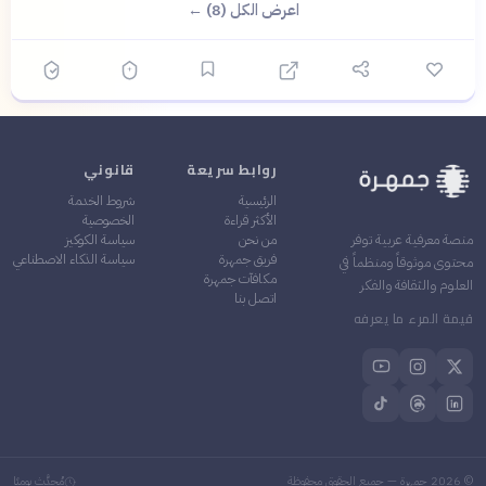
اعرض الكل (8) ←
روابط سريعة
قانوني
الرئيسية
شروط الخدمة
الأكثر قراءة
الخصوصية
من نحن
سياسة الكوكيز
منصة معرفية عربية توفر
فريق جمهرة
سياسة الذكاء الاصطناعي
محتوى موثوقاً ومنظماً في
مكافآت جمهرة
العلوم والثقافة والفكر
اتصل بنا
قيمة المرء ما يعرفه
©
2026
جمهرة — جميع الحقوق محفوظة
مُحدَّث يوميًا