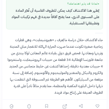
لماذا قد يثير اهتمامك؟
●
يُظهر هذا الاكتشاف كيف يمكن للظروف القاسية أن تُغيّر المادة
على المستوى الذري، مما يفتح آفاقاً جديدة في فهم تركيبات المواد
وتطبيقاتها المستقبلية.
جاء الاكتشاف خلال دراسة ما يُعرف بـ «هيروشيمايت»، وهي قطرات
زجاجية صغيرة تكونت عندما صهرت الحرارة الهائلة للانفجار مباني المدينة
وتربتها ومعادنها. فحص فريق دولي بقيادة عالم المعادن لوكا بيندي من
جامعة فلورنسا الإيطالية 34 قطعة من حبيبات الهيروشيمايت، واستخرجوا
4 حبيبات معدنية دقيقة، إحداها كشفت عن خليط متجانس من الحديد
والكروم والنيكل والمنغنيز والموليبدينوم والألومنيوم، إضافة إلى نسبة
مرتفعة من السيليكون. الأهم هو الطريقة غير المسبوقة التي انتظمت بها
ذراتها داخل البلورة المكعبة والمنظمة، مما يقدم مثالاً نادراً على قدرة
الظروف العنيفة على إنتاج مواد فريدة.