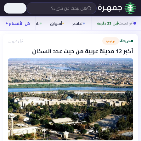
هل تبحث عن شيء؟
تدافع
أسواق
ناس
روح
كل الأقسام
شيف
آخر تحديث
قبل 23 دقيقة
خريطة
ترتيب
قبل شهرين
›
أكبر 12 مدينة عربية من حيث عدد السكان