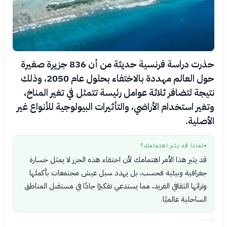
حذرت دراسة فرنسية حديثة من أن 836 جزيرة صغيرة
حول العالم مهددة بالاختفاء بحلول عام 2050، وذلك
نتيجة لتضافر ثلاثة عوامل رئيسة تتمثل في تغير المناخ،
وتغير استخدام الأراضي، والتأثيرات البيولوجية للأنواع غير
الأصلية.
لماذا قد يثير اهتمامك؟
●
قد يثير هذا الأمر اهتمامك لأن اختفاء هذه الجزر لا يمثل خسارة
جغرافية وبيئية فحسب، بل يهدد سبل عيش مجتمعات بأكملها
وتراثها الثقافي الفريد، مما يستدعي تفكيرًا جادًا في مستقبل المناطق
الساحلية عالميًا.