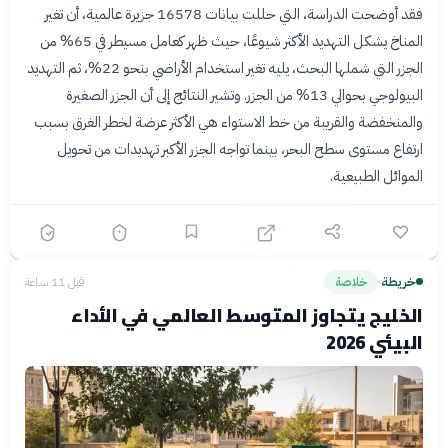
فقد أوضحت الدراسة، التي حللت بيانات 16578 جزيرة عالمية، أن تغير
المناخ يشكل التهديد الأكثر شيوعًا، حيث ظهر كعامل مسيطر في 65% من
الجزر التي شملها البحث، يليه تغير استخدام الأراضي بنحو 22%، ثم التهديد
البيولوجي بحوالي 13% من الجزر. وتشير النتائج إلى أن الجزر الصغيرة
والمنخفضة والقريبة من خط الاستواء هي الأكثر عرضة لخطر الغرق بسبب
ارتفاع مستوى سطح البحر، بينما تواجه الجزر الأكبر تهديدات من تحويل
الموائل الطبيعية.
خريطة
خلاصة
قبل 11 ساعة
›
الخليج يتجاوز المتوسط العالمي في الأداء
البيئي 2026