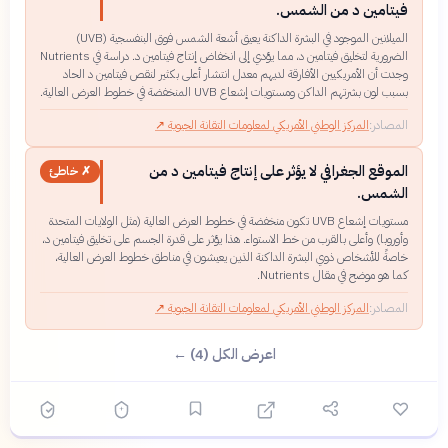
فيتامين د من الشمس.
الميلانين الموجود في البشرة الداكنة يعيق أشعة الشمس فوق البنفسجية (UVB)
الضرورية لتخليق فيتامين د، مما يؤدي إلى انخفاض إنتاج فيتامين د. دراسة في Nutrients
وجدت أن الأمريكيين الأفارقة لديهم معدل انتشار أعلى بكثير لنقص فيتامين د الحاد
بسبب لون بشرتهم الداكن ومستويات إشعاع UVB المنخفضة في خطوط العرض العالية.
المصادر:
المركز الوطني الأمريكي لمعلومات التقانة الحيوية
↗
الموقع الجغرافي لا يؤثر على إنتاج فيتامين د من
✗ خاطئ
الشمس.
مستويات إشعاع UVB تكون منخفضة في خطوط العرض العالية (مثل الولايات المتحدة
وأوروبا) وأعلى بالقرب من خط الاستواء. هذا يؤثر على قدرة الجسم على تخليق فيتامين د،
خاصةً للأشخاص ذوي البشرة الداكنة الذين يعيشون في مناطق خطوط العرض العالية،
كما هو موضح في مقال Nutrients.
المصادر:
المركز الوطني الأمريكي لمعلومات التقانة الحيوية
↗
اعرض الكل (4) ←