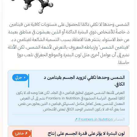
الشمس وحدها لا تكفي دائمًا للحصول على مستويات كافية من فيتامين
د، خاصةً للأشخاص ذوي البشرة الداكنة أو الذين يعيشون في مناطق بعيدة
عن خط الاستواء. ينتشر هذا الاعتقاد بسبب التسمية الشائعة لفيتامين د بـ
'فيتامين الشمس' وارتباطه المعروف بالتعرض لأشعة الشمس، لكن الأدلة
تشير إلى أن عوامل أخرى مثل لون البشرة والموقع الجغرافي تلعب دورًا
حاسمًا.
الشمس وحدها تكفي لتزويد الجسم بفيتامين د
◑ جزئي
الكافي.
التعرض لأشعة الشمس ضروري لتخليق فيتامين د في الجلد، لكن هذا وحده قد لا يكون
كافيًا للجميع. الدراسة المنشورة في Frontiers in Nutrition تشير إلى أن التعرض
المعتدل للشمس يعمل كعامل مكمل لمستهلكي فيتامين د الذين يعانون من نقص،
مما يعني أنه قد لا يكون المصدر الوحيد الكافي لبعض الأشخاص.
المصادر:
Frontiers in Nutrition
↗
لون البشرة لا يؤثر على قدرة الجسم على إنتاج
✗ خاطئ