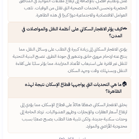
عمل وتعليم أفضل، بالإضافة إلى ارتفاع معدلات المواليد في المناطق
الحضرية وتحسن الخدمات الصحية التي تقلل من الوفيات. تلعب
العوامل الاقتصادية والاجتماعية دورًا كبيرًا في هذه الظاهرة.
🚗
كيف يؤثر الانفجار السكاني على أنظمة النقل والمواصلات في
المدن؟
يؤدي الانفجار السكاني إلى زيادة كبيرة في الطلب على وسائل النقل، مما
ينتج عنه ازدحام مروري خانق وتدهور في جودة الطرق. تصبح البنية التحتية
للنقل غير قادرة على استيعاب الأعداد المتزايدة، مما يؤثر سلبًا على كفاءة
التنقل ويستهلك وقت وجهد السكان.
🏠
ما هي التحديات التي يواجهها قطاع الإسكان نتيجة لهذه
الظاهرة؟
يخلق الانفجار السكاني ضغطًا هائلاً على قطاع الإسكان، مما يؤدي إلى
ارتفاع أسعار العقارات والإيجارات وظهور العشوائيات. تزداد الحاجة إلى
وحدات سكنية جديدة، ولكن تلبية هذا الطلب يصبح صعبًا بسبب
محدودية الأراضي والموارد.