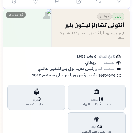
👤
قبل 11 ساعة
بروفايل
ناس
أنتوني تشارلز لينتون بلير
رئيس وزراء بريطانيا قاد حزب العمال لثلاثة انتصارات
متتالية
🎂
6 مايو 1953
تاريخ الميلاد
🌍
بريطاني
الجنسية
💼
رئيس معهد توني بلير للتغيير العالمي
المنصب الحالي
sorprendido
أصغر رئيس وزراء بريطاني منذ عام 1812
حقيقة مفاجئة
🗳️
🏛️
3
10
سنوات
مرات
سنوات في رئاسة الوزراء
انتصارات انتخابية
🌍
45
دولة
دول يعمل معها المعهد