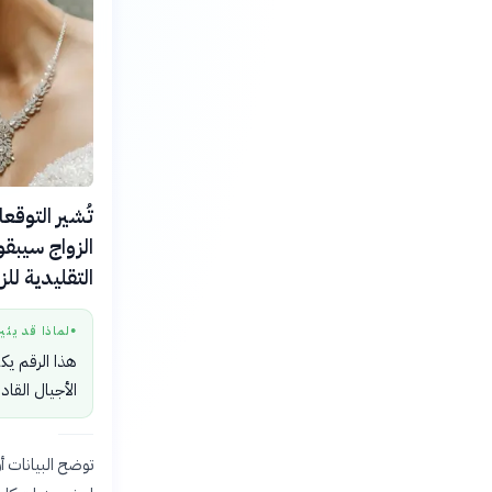
الزواج سيبقو
التقليدية لل
لماذا قد يثي
●
هذا الرقم يك
الأجيال القاد
توضح البيانات 