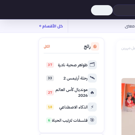
معنى
كل الأقسام
رائج
الكل
بل شهرين
🗂️
ظواهر صحية نادرة
37
🛰️
رحلة أرتيمس 2
33
مونديال كأس العالم
🔥
27
2026
⚡
الذكاء الاصطناعي
18
🎯
فلسفات لترتيب الحياة
6