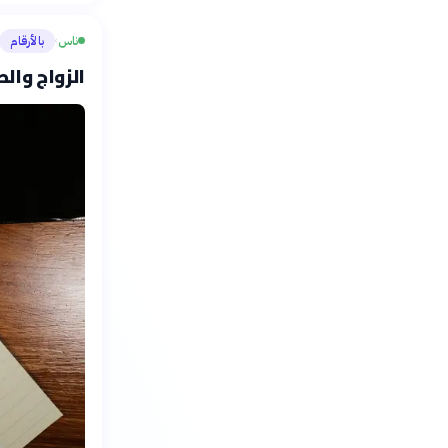
ناس
بالأرقام
›
الزواج وال