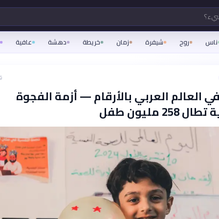
شيء؟
ناس
روح
شيفرة
زمان
خريطة
دهشة
عافية
ق
في العالم العربي بالأرقام — أزمة الفجوة
258 مليون طفل