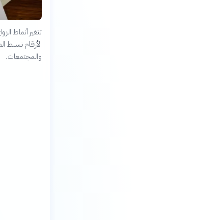
تتغير أنماط الز
الأرقام تسلط ا
والمجتمعات.