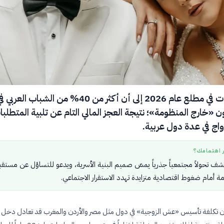
تُشير التوقعات في مطلع عام 2026 إلى أن أكثر من 40% من الشبا
ن «خارج المنظومة»؛ نتيجة العجز المالي التام عن تلبية المتطلب
زواج في عدة دول عربية.
ر اهتمامك؟
شف تحولاً مجتمعياً جذرياً يمسّ صميم البنية الأسرية، ويدعو للتساؤل عن مستق
مة أمام ضغوط اقتصادية متزايدة تهدد الاستقرار الاجتماعي.
أن تكلفة تأسيس «عش الزوجية» في دول مثل مصر والأردن والمغرب قد تعادل دخل 