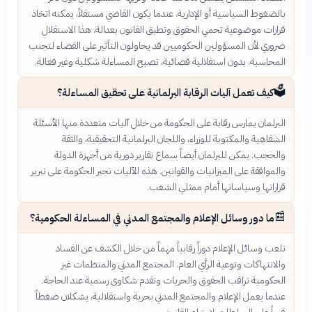
بالضغوط السياسية أو الإدارية. عندما يكون القاضي مستقلاً، يمكنه اتخاذ
قرارات موضوعية تحمي الحقوق وتطبق القانون بعدالة. هذا الاستقلال
ضروري لأن المسؤولين الحكوميين قد يحاولون التأثير على القضاء لتجنب
المحاسبة. بدون استقلالية قضائية، تصبح المساءلة شكلية وغير فعالة.
🗳️
كيف تعمل آليات الرقابة البرلمانية على تحقيق المساءلة؟
البرلمان يمارس رقابة على الحكومة من خلال آليات متعددة منها الأسئلة
الشفاهية والمكتوبة للوزراء، واللجان البرلمانية التحقيقية، والثقة
والحجب. يمكن للبرلمان أيضاً سماع تقارير دورية من أجهزة الدولة
والموافقة على الميزانيات والقوانين. هذه الآليات تجبر الحكومة على تبرير
قراراتها وسياساتها أمام ممثلي الشعب.
📰
ما دور وسائل الإعلام والمجتمع المدني في المساءلة الحكومية؟
تلعب وسائل الإعلام دوراً رقابياً مهماً من خلال الكشف عن الفساد
والانتهاكات وتوعية الرأي العام. المجتمع المدني والمنظمات غير
الحكومية تراقب الحقوق والحريات وتقدم شكاوى رسمية عند الحاجة.
عندما يعمل الإعلام والمجتمع المدني بحرية واستقلالية، يشكلان ضغطاً