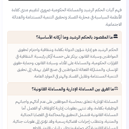
فهم آليات الحكم الرشيد والمساءلة الحكومية ضروري لتقييم مدى كفاءة
الأنظمة السياسية في محاربة الفساد وتحقيق التنمية المستدامة والعدالة
الاجتماعية.
🏛️
ما المقصود بالحكم الرشيد وما أركانه الأساسية؟
الحكم الرشيد هو إدارة شؤون الدولة بكفاءة وشفافية واحترام لحقوق
المواطنين وسيادة القانون. يرتكز على خمسة أركان رئيسية: الشفافية في
القرارات الحكومية، والمساءلة على الأداء، وسيادة القانون، وحماية حقوق
الإنسان، والمشاركة الفعالة للمواطنين في صنع القرار. يهدف إلى تحقيق
التنمية المستدامة وتقليل الفساد والهدر في الموارد العامة.
⚖️
ما الفرق بين المساءلة الإدارية والمساءلة القانونية؟
المساءلة الإدارية تتعلق بمحاسبة الموظفين على عدم أدائهم واجباتهم
الوظيفية بكفاءة، وقد تنتهي بعقوبات إدارية كالإيقاف أو الفصل. أما
المساءلة القانونية فتشمل التحقيق والمحاكمة في القضايا الجنائية
والمدنية، وتتطلب إجراءات قضائية رسمية وقد تؤدي إلى عقوبات جنائية.
المساءلة القانونية أكثر صرامة وتتطلب إثبات قانوني قاطع.