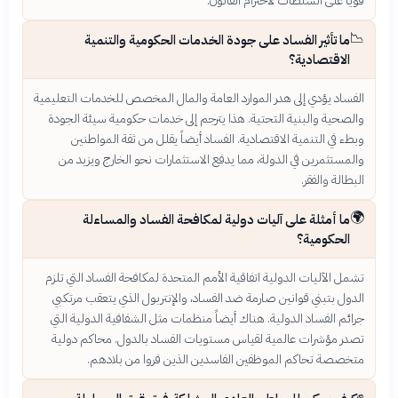
قوياً على السلطات لاحترام القانون.
📉
ما تأثير الفساد على جودة الخدمات الحكومية والتنمية
الاقتصادية؟
الفساد يؤدي إلى هدر الموارد العامة والمال المخصص للخدمات التعليمية
والصحية والبنية التحتية. هذا يترجم إلى خدمات حكومية سيئة الجودة
وبطء في التنمية الاقتصادية. الفساد أيضاً يقلل من ثقة المواطنين
والمستثمرين في الدولة، مما يدفع الاستثمارات نحو الخارج ويزيد من
البطالة والفقر.
🌍
ما أمثلة على آليات دولية لمكافحة الفساد والمساءلة
الحكومية؟
تشمل الآليات الدولية اتفاقية الأمم المتحدة لمكافحة الفساد التي تلزم
الدول بتبني قوانين صارمة ضد الفساد، والإنتربول الذي يتعقب مرتكبي
جرائم الفساد الدولية. هناك أيضاً منظمات مثل الشفافية الدولية التي
تصدر مؤشرات عالمية لقياس مستويات الفساد بالدول. محاكم دولية
متخصصة تحاكم الموظفين الفاسدين الذين فروا من بلادهم.
✊