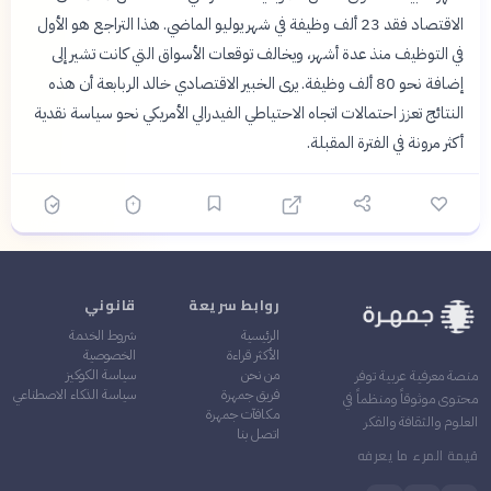
الاقتصاد فقد 23 ألف وظيفة في شهر يوليو الماضي. هذا التراجع هو الأول
في التوظيف منذ عدة أشهر، ويخالف توقعات الأسواق التي كانت تشير إلى
إضافة نحو 80 ألف وظيفة. يرى الخبير الاقتصادي خالد الربابعة أن هذه
النتائج تعزز احتمالات اتجاه الاحتياطي الفيدرالي الأمريكي نحو سياسة نقدية
أكثر مرونة في الفترة المقبلة.
روابط سريعة
قانوني
الرئيسية
شروط الخدمة
الأكثر قراءة
الخصوصية
من نحن
سياسة الكوكيز
منصة معرفية عربية توفر
فريق جمهرة
سياسة الذكاء الاصطناعي
محتوى موثوقاً ومنظماً في
مكافآت جمهرة
العلوم والثقافة والفكر
اتصل بنا
قيمة المرء ما يعرفه