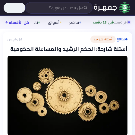
هل تبحث عن شيء؟
تدافع
أسواق
ناس
روح
كل الأقسام
شيف
آخر تحديث
قبل 13 دقيقة
تدافع
أسئلة شارحة
قبل شهرين
›
أسئلة شارحة: الحكم الرشيد والمساءلة الحكومية