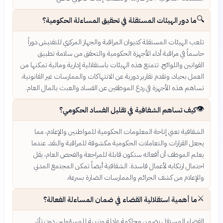
🔍
ما دور الهيئات المستقلة في تحقيق المساءلة الحكومية؟
تلعب الهيئات المستقلة كديوان المراقبة والجهاز المركزي للتفتيش دوراً
حاسماً في مراقبة أداء الأجهزة الحكومية والتحقق من سلامة تطبيق
القوانين واللوائح. تتمتع هذه الهيئات باستقلالية إدارية ومالية تمكنها من
العمل بحياد، وتقدم تقارير دورية عن الانتهاكات والممارسات غير القانونية.
تساهم هذه الأجهزة في ردع الموظفين عن الفساد والعبث بالمال العام.
👁️
كيف تساهم الشفافية في تقليل الفساد الحكومي؟
الشفافية تعني إتاحة المعلومات الحكومية للمواطنين والإعلام، مما
يجعل القرارات والتعاملات الحكومية مكشوفة للمراقبة والنقد. عندما
يعلم الموظف أن أفعاله ستكون قابلة للمراجعة والفحص العام، يقل
احتمال ارتكابه لأعمال فاسدة. الشفافية أيضاً تمكن المجتمع المدني
والإعلام من كشف الجرائم والممارسات الضارة بسرعة.
⚔️
ما أهمية استقلالية القضاء في ضمان المساءلة الفعالة؟
القضاء المستقل يضمن محاكمة عادلة ونزيهة للمسؤولين دون تأثر