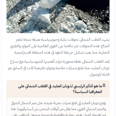
يشهد القطب الشمالي تحولات بيئية وجيوسياسية عميقة نتيجة لتغير
المناخ. هذه التحولات تثير تنافسًا بين القوى العالمية على الموارد والطرق
التجارية، مما يعيد تشكيل خريطة النفوذ في هذه المنطقة الاستراتيجية.
يُعد القطب الشمالي نقطة محورية تتزايد أهميتها الجيوسياسية مع تسارع
ذوبان الجليد، مما يفتح مسارات ملاحية وموارد طبيعية كانت في السابق غير
قابلة للوصول.
🚢
ما هو التأثير الرئيسي لذوبان الجليد في القطب الشمالي على
الجغرافيا السياسية؟
يؤدي ذوبان الجليد إلى فتح ممرات بحرية جديدة، مثل ممر الشمال الشرقي
والممر الشمالي الغربي، مما يقلل من أوقات الشحن بين آسيا وأوروبا. هذا
يثير اهتمام الدول بفرص تجارية واقتصادية جديدة ويشعل التنافس على