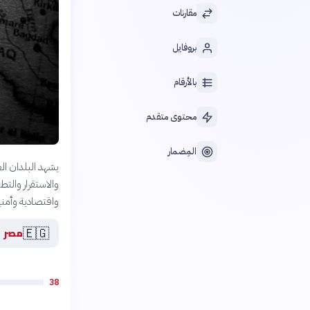
مقارنات
بروفايل
بالأرقام
محتوى متقدم
المِضمار
يشهد البلدان ال
والاستقرار والت
واقتصادية وأمن
🇪🇬
مصر
38