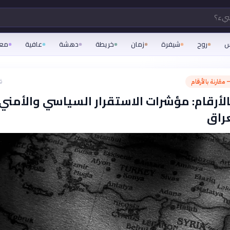
شيء؟
س
روح
شيفرة
زمان
خريطة
دهشة
عافية
مع
 مقارنة بالأرقام
ق
الأرقام: مؤشرات الاستقرار السياسي والأمني 
راق