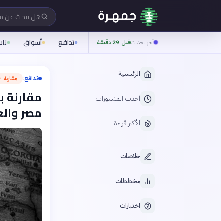
هل تبحث عن 
تدافع
أسواق
نا
آخر تحديث
قبل 29 دقيقة
الرئيسية
تدافع
مقارنة —
›
مقارنة ب
أحدث المنشورات
مصر والع
الأكثر قراءة
خلاصات
مخططات
اختبارات