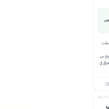
هم
عاملات
اوح بين
راقي في
عة
ي