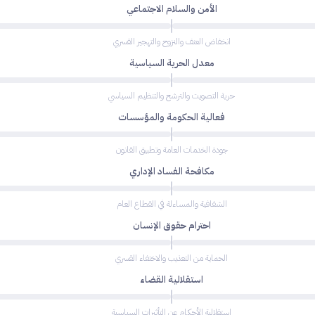
الأمن والسلام الاجتماعي
انخفاض العنف والنزوح والتهجير القسري
معدل الحرية السياسية
حرية التصويت والترشح والتنظيم السياسي
فعالية الحكومة والمؤسسات
جودة الخدمات العامة وتطبيق القانون
مكافحة الفساد الإداري
الشفافية والمساءلة في القطاع العام
احترام حقوق الإنسان
الحماية من التعذيب والاختفاء القسري
استقلالية القضاء
استقلالية الأحكام عن التأثيرات السياسية