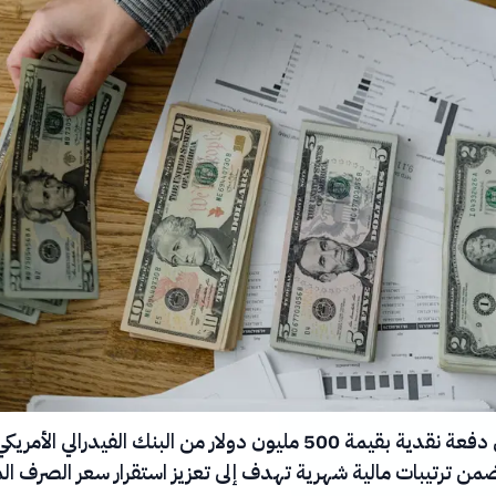
تسلّم العراق دفعة نقدية بقيمة 500 مليون دولار من البنك الفيدرالي الأمر
من ترتيبات مالية شهرية تهدف إلى تعزيز استقرار سعر الصرف ا