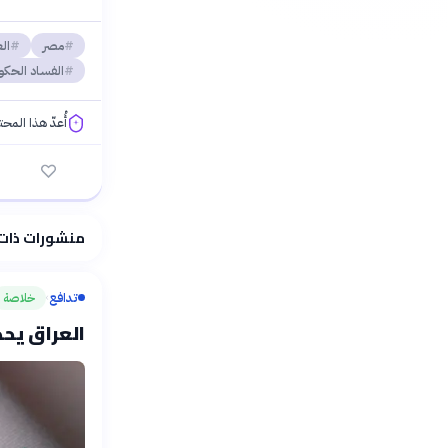
مصر
ال
الفساد الحك
أُعدّ هذا المح
فلسفتنا المعرفية
منشورات ذات
تدافع
خلاصة
›
العراق يحدد 30 أيلول لجمع سلاح ا