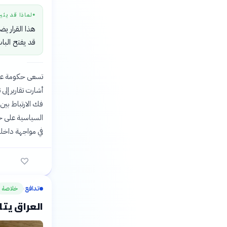
لماذا قد يثي
●
هذا القرار يض
قد يفتح الباب
تسعى حكومة علي ا
أشارت تقارير إل
فك الارتباط بي
السياسية على خ
في مواجهة داخلي
تدافع
خلاصة
›
العراق يتلقى 500 مليون دولار دع