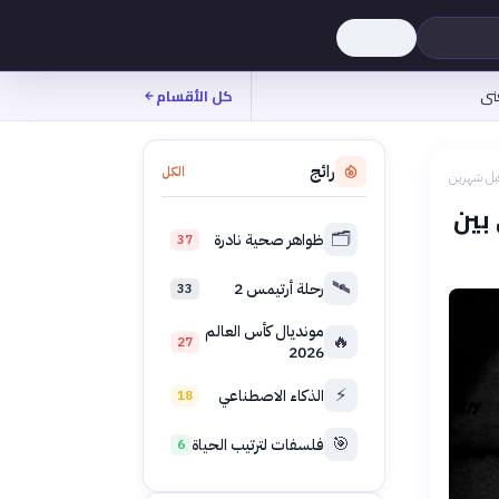
نى
كل الأقسام
رائج
الكل
بل شهرين
بين
🗂️
ظواهر صحية نادرة
37
🛰️
رحلة أرتيمس 2
33
مونديال كأس العالم
🔥
27
2026
⚡
الذكاء الاصطناعي
18
🎯
فلسفات لترتيب الحياة
6