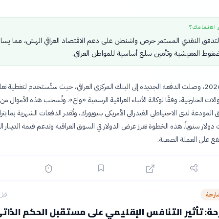
ر اهتمامك؟
تدفق النقدي المستمر حرص واشنطن على دعم الاقتصاد العراقي الهش، مما يسا
غوط المعيشية وتأمين سلع أساسية للمواطن العراقي.
في 6 أغسطس 2026، وصلت الدفعة الجديدة إلى البنك المركزي العراقي، حيث ستُستخدم لتغطية ت
لات الخارجية، وفقًا لوكالة الأنباء العراقية الرسمية «واع». وتُسحب هذه الأموال من
 المودعة لدى الاحتياطي الفيدرالي الأمريكي بنيويورك، وتُقدر الدفعات الشهرية بما يتر
 مليارات دولار سنوياً. هذه الخطوة تعزز عرض الدولار في السوق العراقية وتدعم قيمة الدينار الع
ع على العملة الصعبة.
ارحة
قبل 17 سا
ة: تأثير التنافس الإقليمي على مستقبل الحكم الذات