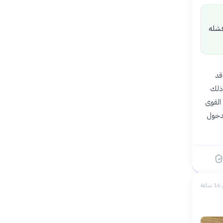
 فشله
قد
 ذلك
القوى
لدخول
عة