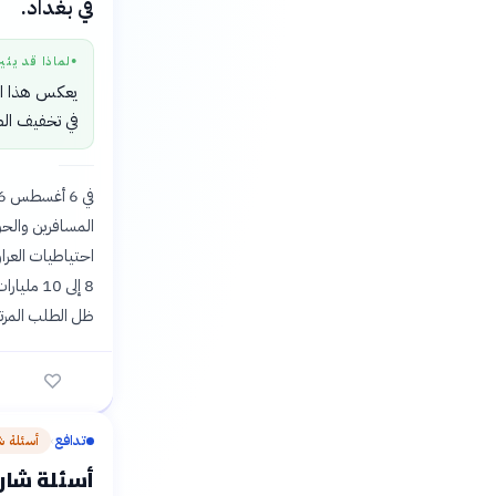
في بغداد.
لماذا قد يثي
●
يعكس هذا ال
في تخفيف الض
المسافرين والحوا
احتياطيات العراق
8 إلى 10
ظل الطلب المرتف
تدافع
أسئلة ش
›
أسئلة شارح