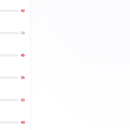
42
28
45
35
32
40