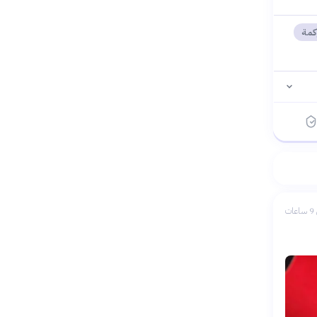
كمة
ات