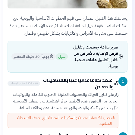
يساعدك هذا الدليل العملي على فهم الخطوات الأساسية واليومية التي
يمكنك اتباعها لتقوية جهاز المناعة لديك. باتباع هذه الإرشادات، ستعزز قدرة
جسمك على مقاومة الأمراض والالتهابات بشكل طبيعي وفعال.
تعزيز مناعة جسمك وتقليل
فرص الإصابة بالأمراض من
🎯
سهل
⏱
يومياً، 30 دقيقة للتحضير
خلال تطبيق عادات صحية
يومية.
اعتمد نظامًا غذائيًا غنيًا بالفيتامينات
1
🍎
15 دقيقة لتحضير الوجبات
والمعادن
ركز على تناول الفواكه والخضروات الملونة، الحبوب الكاملة، والبروتينات
الخالية من الدهون. هذه الأطعمة توفر الفيتامينات والمعادن الأساسية
مثل فيتامين C، D، والزنك، والتي تعد حاسمة لدعم وظائف المناعة.
⚠️
تجنب الأطعمة المصنعة والسكريات المضافة التي تضعف الاستجابة
المناعية.