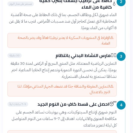
حافظ على ترطيب جسمك بشرب كمية
2
💧
مستمر على مدار اليوم
كافية من الماء
الماء ضروري لكل وظائف الجسم، بما في ذلك الحفاظ على صحة الأغشية
المخاطية التي تعمل كحاجز أول ضد مسببات الأمراض. اشرب ما لا يقل عن
8 أكواب من الماء يوميًا.
⚠️
الإفراط في المشروبات السكرية لا يعتبر ترطيبًا فعالاً وقد يضر بالصحة
العامة.
مارس النشاط البدني بانتظام
🏃‍♀️
30 دقيقة
3
التمارين الرياضية المعتدلة، مثل المشي السريع أو الركض لمدة 30 دقيقة
يوميًا، يمكن أن تحسن الدورة الدموية وتدعم إنتاج الخلايا المناعية. اختر
نشاطًا تستمتع به لضمان الاستمرارية.
⚠️
التمارين المفرطة والشاقة جدًا قد تضعف الجهاز المناعي مؤقتًا، لذا
التزم بالاعتدال.
احصل على قسط كافٍ من النوم الجيد
😴
7-9 ساعات ليلاً
4
النوم ضروري لإنتاج السيتوكينات، وهي بروتينات تساعد الجسم على
مكافحة العدوى والالتهابات. اهدف إلى 7-9 ساعات من النوم المتواصل
كل ليلة لتعزيز مناعتك.