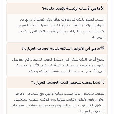
🧬
ما هي الأسباب الرئيسية للإصابة بالذئبة؟
السبب الدقيق للذئبة غير معروف تمامًا، ولكن يُعتقد أنه مزيج من
العوامل الوراثية والبيئية. يمكن أن تشمل المحفزات البيئية التعرض
لأشعة الشمس، والالتهابات، وبعض الأدوية، بالإضافة إلى التغيرات
الهرمونية.
😷
ما هي أبرز الأعراض الشائعة للذئبة الحمامية الجهازية؟
تتنوع أعراض الذئبة بشكل كبير، وتشمل التعب الشديد، وآلام المفاصل
وتورمها، وطفح جلدي مميز على شكل فراشة يغطي الأنف والخدين. قد
تظهر أيضًا حمى، حساسية للضوء، وتقرحات في الفم والأنف.
🤔
لماذا يصعب تشخيص الذئبة الحمامية الجهازية؟
يصعب تشخيص الذئبة بسبب تشابه أعراضها مع العديد من الأمراض
الأخرى، وتغير الأعراض وتفاوت شدتها بمرور الوقت. يتطلب التشخيص
الدقيق غالبًا سنوات من المتابعة وإجراء مجموعة واسعة من الفحوصات
المخبرية والسريرية.