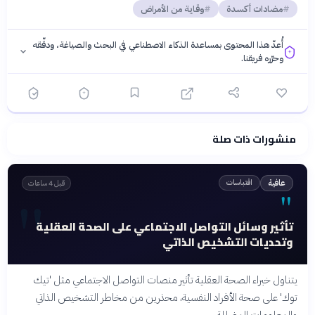
مضادات أكسدة
وقاية من الأمراض
أُعدّ هذا المحتوى بمساعدة الذكاء الاصطناعي في البحث والصياغة، ودقّقه
وحرّره فريقنا.
منشورات ذات صلة
فلسفتنا المعرفية
·
سياسة الذكاء الاصطناعي
اقتباسات
عافية
قبل 4 ساعات
"
"
تأثير وسائل التواصل الاجتماعي على الصحة العقلية
وتحديات التشخيص الذاتي
يتناول خبراء الصحة العقلية تأثير منصات التواصل الاجتماعي مثل 'تيك
توك' على صحة الأفراد النفسية، محذرين من مخاطر التشخيص الذاتي
والمعلومات المضللة.