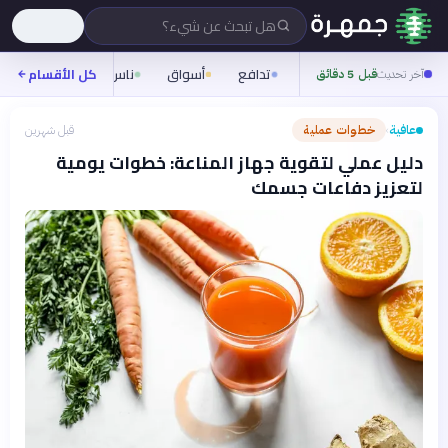
هل تبحث عن شيء؟
تدافع
أسواق
ناس
روح
كل الأقسام
شيفر
آخر تحديث
قبل 5 دقائق
عافية
خطوات عملية
قبل شهرين
›
دليل عملي لتقوية جهاز المناعة: خطوات يومية
لتعزيز دفاعات جسمك