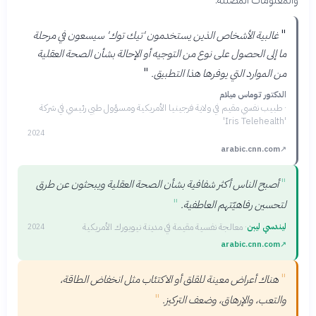
"
غالبية الأشخاص الذين يستخدمون 'تيك توك' سيسعون في مرحلة
ما إلى الحصول على نوع من التوجيه أو الإحالة بشأن الصحة العقلية
"
من الموارد التي يوفرها هذا التطبيق.
الدكتور توماس ميلام
·
طبيب نفسي مقيم في ولاية فرجينيا الأمريكية ومسؤول طبي رئيسي في شركة
'Iris Telehealth'
2024
arabic.cnn.com
↗
"
أصبح الناس أكثر شفافية بشأن الصحة العقلية ويبحثون عن طرق
"
لتحسين رفاهيّتهم العاطفية.
ليندسي ليبن
·
معالجة نفسية مقيمة في مدينة نيويورك الأمريكية
2024
arabic.cnn.com
↗
"
هناك أعراض معينة للقلق أو الاكتئاب مثل انخفاض الطاقة،
"
والتعب، والإرهاق، وضعف التركيز.