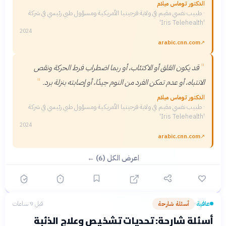
الدكتور توماس ميلام
·
طبيب نفسي مقيم في ولاية فرجينيا الأمريكية ومسؤول طبي رئيسي في شركة
'Iris Telehealth'
2024
arabic.cnn.com
↗
"
قد يكون القلق أو الاكتئاب، أو ربما اضطراب فرط الحركة ونقص
"
الانتباه، أو عدم تمكن الفرد من النوم جيدًا، أو إصابته بنزلة برد.
الدكتور توماس ميلام
·
طبيب نفسي مقيم في ولاية فرجينيا الأمريكية ومسؤول طبي رئيسي في شركة
'Iris Telehealth'
2024
arabic.cnn.com
↗
اعرض الكل (6) ←
عافية
أسئلة شارحة
قبل 9 ساعات
›
أسئلة شارحة: تحديات تشخيص وعلاج الذئبة