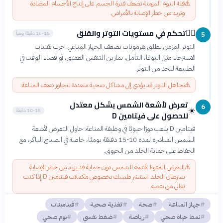
⚠️
قلة النوم المزمنة تضعف قدرة الجسم على إنتاج الأجسام المضادة
وتزيد من خطر الإصابة بالأمراض.
تحكم في مستويات التوتر والقلق
🧘‍♀️
10-15 دقيقة يومياً
5
التوتر المزمن يطلق هرمونات تضعف الجهاز المناعي. جرب تقنيات
الاسترخاء مثل اليوغا، التأمل، تمارين التنفس العميق، أو قضاء الوقت في
الطبيعة للحد من التوتر.
⚠️
تجاهل التوتر قد يؤدي إلى مشاكل صحية متعددة تتجاوز ضعف المناعة.
تعرض لأشعة الشمس بشكل معتدل
6
☀️
10-15 دقيقة
للحصول على فيتامين D
فيتامين D يلعب دورًا حيويًا في وظيفة المناعة. حاول التعرض لأشعة
الشمس المباشرة لمدة 10-15 دقيقة يوميًا، خاصة في الصباح الباكر، مع
الحفاظ على حماية الجلد من الحروق.
⚠️
التعرض المفرط لأشعة الشمس دون حماية قد يزيد من خطر الإصابة
بسرطان الجلد. استشر طبيبك بخصوص مكملات فيتامين D إذا كنت
تعاني من نقصه.
جهاز المناعة
صحة
تغذية صحية
فيتامينات
نمط حياة صحي
رياضة
ضغط نفسي
نوم صحي