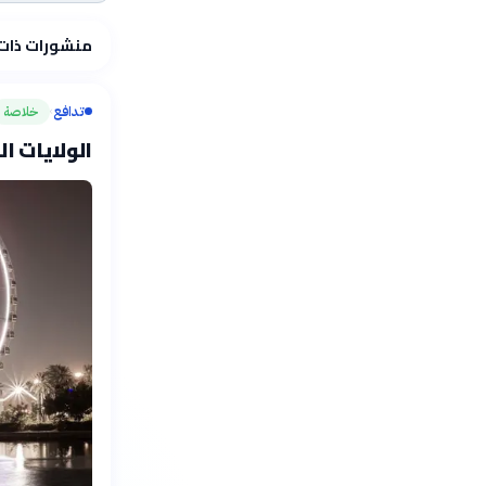
منشورات ذات
تدافع
خلاصة
›
الولايات ال