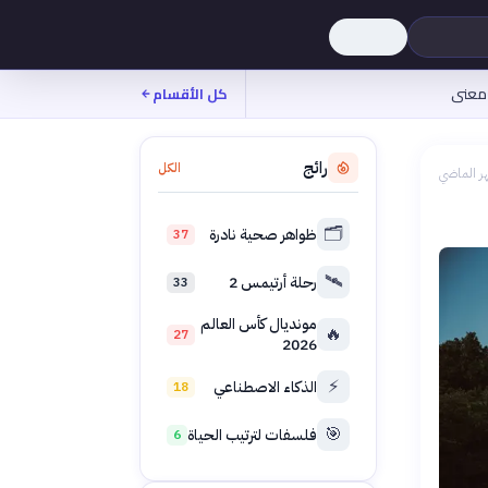
معنى
كل الأقسام
رائج
الكل
ر الماضي
🗂️
ظواهر صحية نادرة
37
🛰️
رحلة أرتيمس 2
33
مونديال كأس العالم
🔥
27
2026
⚡
الذكاء الاصطناعي
18
🎯
فلسفات لترتيب الحياة
6