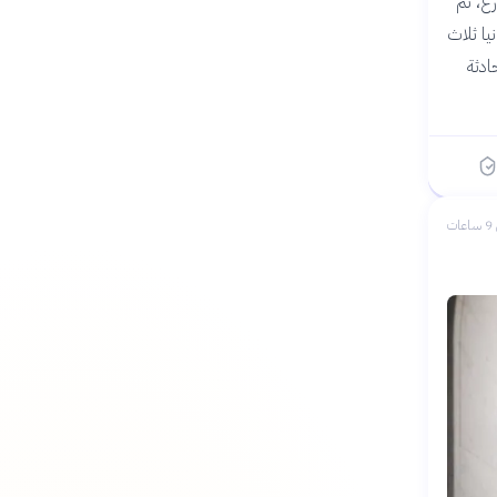
ع، ثم
ًا وأرسلت بريطانيا ثلاث
ادثة
ات