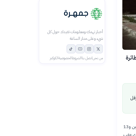
أخبار تهمك ومعلومات تفيدك حول كل
شيء وعلى مدار الساعة
، تصدت الدفاعات الجوية الكويتية لهجمات صاروخية و13 طائرة
من نحن
اتصل بنا
الشروط
الخصوصية
الكوكيز
رقل
أعلنت رئاسة الأركان العامة للجيش الكويتي فجر الخميس، 9 يوليو 2026، اعتراض صاروخين باليستيين و13
ذلك عقب