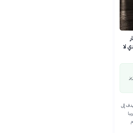
يار
ي لا
يز
هدف إلى
يا
ام