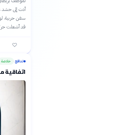
لموظف بريطاني 
سفن حربية. لولا
قد أشعلت حربً
تدافع
خلاصة
›
اتفاقية مك