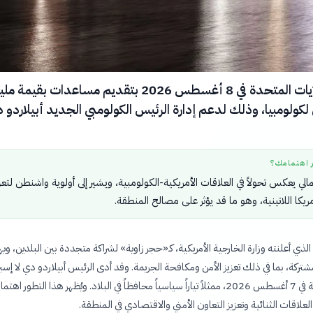
تعهدت الولايات المتحدة في 8 أغسطس 2026 بتقديم مساعدات بقيمة مل
 لكولومبيا، وذلك لدعم إدارة الرئيس الكولومبي الجديد أبيلاردو د
ر اهتمامك؟
الي يعكس تحولاً في العلاقات الأمريكية-الكولومبية، ويشير إلى أولوية واشنطن لتعز
أمريكا اللاتينية، وهو ما قد يؤثر على مصالح المنطقة.
الذي أعلنته وزارة الخارجية الأمريكية، كـ«حجر زاوية» لشراكة متجددة بين البلدين، وي
ركة، بما في ذلك تعزيز الأمن ومكافحة الجريمة. وقد أدى الرئيس أبيلاردو دي لا إسبري
اليمين الدستورية في 7 أغسطس 2026، ممثلاً تياراً سياسياً محافظاً في البلاد. ويُظهر هذا التطور اهتم
علاقات الثنائية وتعزيز التعاون الأمني والاقتصادي في المنطقة.