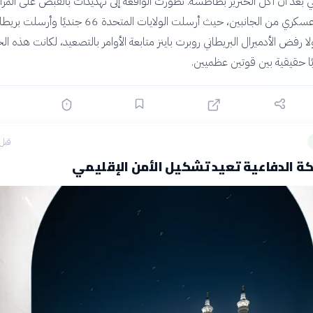
بعد أن أكل الخنزير بطاطسه. تطورت الواقعة إلى تهديدات بالقبض على المزار
أدت إلى حشد عسكري من الجانبين، حيث أرسلت الولايات المتحدة 66 جندي
 رفض الأدميرال البريطاني روبرت باينز متابعة الأوامر بالتصعيد، لكانت هذه الح
ا حقيقية بين قوتين عظميين.
قبل 9 ساع
ة الدفاعية تعيد تشكيل الأمن الإقليمي