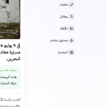
مقارنات
بروفايل
بالأرقام
محتوى متقدم
مسيّرة معادي
المِضمار
البحرين.
لماذا قد يثي
●
هذه الهجمات 
حركة التجارة
طائرة مسيّرة إي