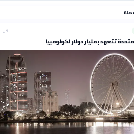
 صلة
قبل سا
متحدة تتعهد بمليار دولار لكولومبيا