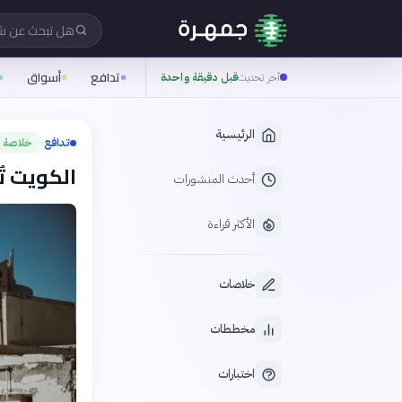
هل تبحث عن 
تدافع
أسواق
آخر تحديث
قبل دقيقة واحدة
الرئيسية
تدافع
خلاصة
›
الكويت تُسقط 13 طائرة
أحدث المنشورات
الأكثر قراءة
خلاصات
مخططات
اختبارات