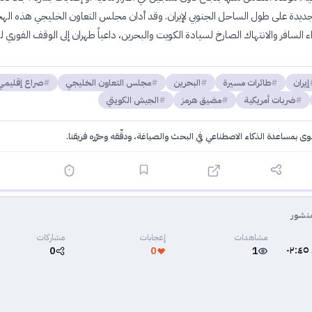
جديدة على طول الساحل الجنوبي لإيران. وقد أدان مجلس التعاون الخليجي هذه اله
 السافر والانتهاك الصارخ لسيادة الكويت والبحرين، داعياً طهران إلى الوقف الفوري ل
إيران
طائرات مسيرة
البحرين
مجلس التعاون الخليجي
صراع إقليمي
ضربات أمريكية
مضيق هرمز
الجيش الكويتي
توى بمساعدة الذكاء الاصطناعي في البحث والصياغة، ودقّقه وحرّره فريقنا.
·
سياسة الذكاء الاصطناعي
نشور
مشاهدات
إعجابات
مشاركات
٩ يوليو ٢٠٢٦ في ٠٢:٤٥
0
0
1