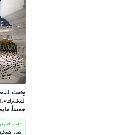
المشترك»، ا
جميعاً، ما ي
لماذا قد يثي
●
هذه الاتفاقي