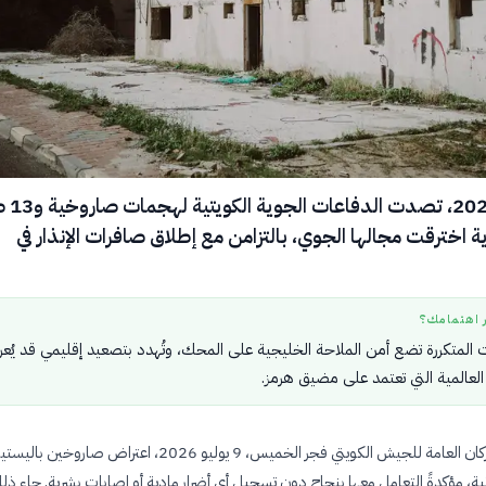
في 9 يوليو 2026
ة اخترقت مجالها الجوي، بالتزامن مع إطلاق صافرات الإنذار في
ر اهتمامك؟
المتكررة تضع أمن الملاحة الخليجية على المحك، وتُهدد بتصعيد إقليمي قد يُع
 العالمية التي تعتمد على مضيق هرمز.
رانية، مؤكدةً التعامل معها بنجاح دون تسجيل أي أضرار مادية أو إصابات بشرية. جاء 