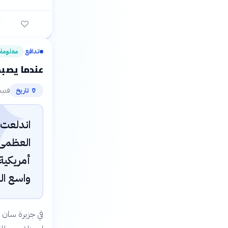
تدافع
معلومة
›
عندما يصبح
✦
قديم
🏺
تاريخ
العظمى 
أمريكية
واسع الن
في جزيرة سان خو