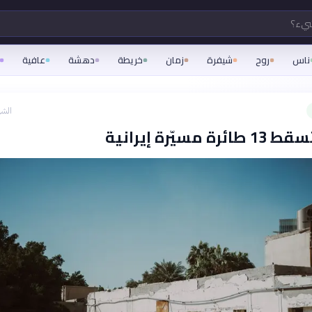
شيء؟
ناس
روح
شيفرة
زمان
خريطة
دهشة
عافية
الشه
 مسيّرة إيرانية