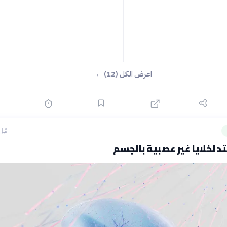
اعرض الكل (12) ←
قبل 13 سا
تد لخلايا غير عصبية بالجسم