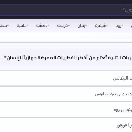
شيء؟
روح
شيفرة
زمان
خريطة
دهشة
عافية
معن
ات التالية تُعتبر من أخطر الفطريات الممرضة جهازياً للإنسان؟
دا ألبيكانس
يروجيلوس فيوميجاتوس
تون روبروم
يا فورفور