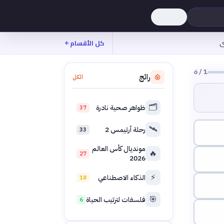
ى
كل الأقسام
6
/
1
رائج
الكل
🗂️
ظواهر صحية نادرة
37
🛰️
رحلة أرتيمس 2
33
مونديال كأس العالم
🔥
27
2026
⚡
الذكاء الاصطناعي
18
🎯
فلسفات لترتيب الحياة
6