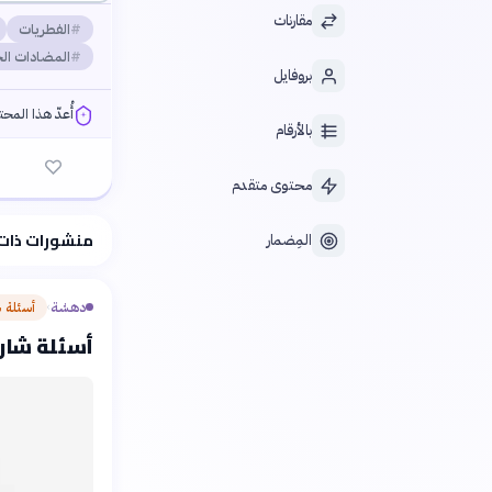
مقارنات
الفطريات
المضادات الح
بروفايل
أُعدّ هذا المح
بالأرقام
محتوى متقدم
فلسفتنا المعرفية
منشورات ذات
المِضمار
دهشة
أسئلة 
›
أسئلة شارحة: طبي