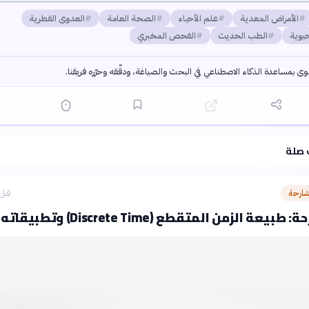
الأمراض المعدية
علم الأحياء
الصحة العامة
العدوى الفطرية
يوية
الطب الحديث
الفحص المخبري
توى بمساعدة الذكاء الاصطناعي في البحث والصياغة، ودقّقه وحرّره فريقنا.
·
سياسة الذكاء الاصطناعي
 صلة
شارحة
قبل 3 ساع
عة الزمن المتقطع (Discrete Time) وتطبيقاته