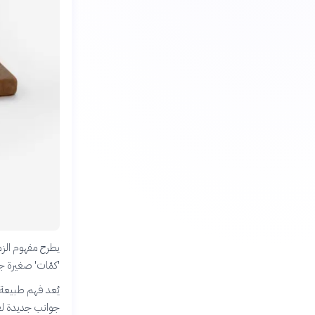
يطرح مفهوم الزم
'كمّات' صغيرة جد
يُعد فهم طبيعة 
جوانب جديدة ل