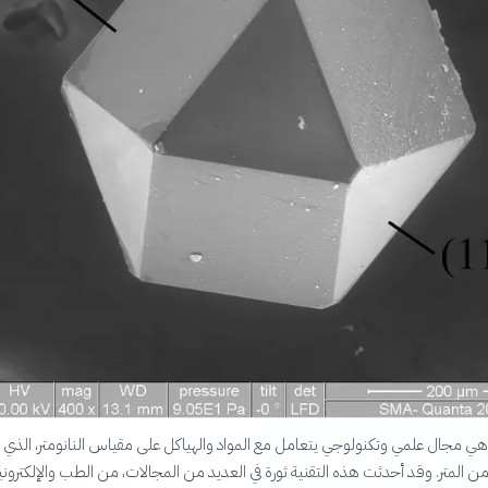
و هي مجال علمي وتكنولوجي يتعامل مع المواد والهياكل على مقياس النانومتر، الذي ي
 من المتر. وقد أحدثت هذه التقنية ثورة في العديد من المجالات، من الطب والإلكتروني