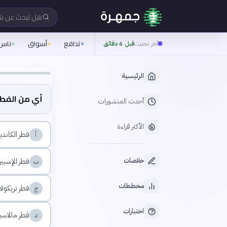
هل تبحث عن 
تدافع
أسواق
ناس
آخر تحديث
قبل 6 دقائق
الرئيسية
أي من الفطري
أحدث المنشورات
الأكثر قراءة
فطر الكاندي
أ
خلاصات
فطر الإسب
ب
مخططات
فطر تريكوفي
ج
اختبارات
فطر مالاسيز
د