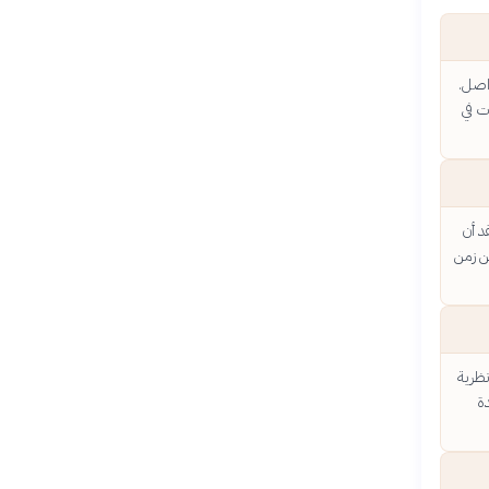
اصل.
ت في
د أن
ن زمن
نظرية
ة