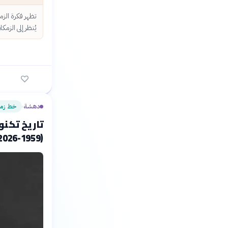
تظهر فكرة الز
يُنظر إلى الزم
دهشة
خط زمن
›
تاريخ تكنو
(1959-2026)