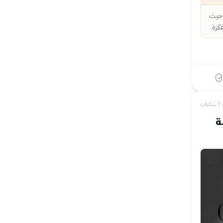
 حيث
كرة.
ات
ة