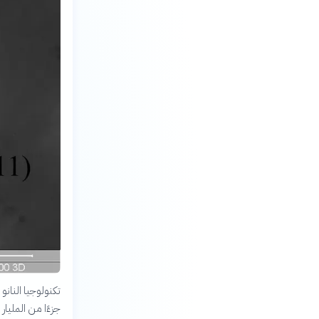
تكنولوجيا النان
جزءًا من المليار