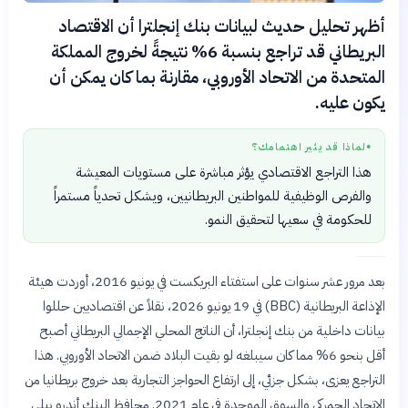
أظهر تحليل حديث لبيانات بنك إنجلترا أن الاقتصاد
البريطاني قد تراجع بنسبة 6% نتيجةً لخروج المملكة
المتحدة من الاتحاد الأوروبي، مقارنة بما كان يمكن أن
يكون عليه.
لماذا قد يثير اهتمامك؟
●
هذا التراجع الاقتصادي يؤثر مباشرة على مستويات المعيشة
والفرص الوظيفية للمواطنين البريطانيين، ويشكل تحدياً مستمراً
للحكومة في سعيها لتحقيق النمو.
بعد مرور عشر سنوات على استفتاء البريكست في يونيو 2016، أوردت هيئة
الإذاعة البريطانية (BBC) في 19 يونيو 2026، نقلاً عن اقتصاديين حللوا
بيانات داخلية من بنك إنجلترا، أن الناتج المحلي الإجمالي البريطاني أصبح
أقل بنحو 6% مما كان سيبلغه لو بقيت البلاد ضمن الاتحاد الأوروبي. هذا
التراجع يعزى، بشكل جزئي، إلى ارتفاع الحواجز التجارية بعد خروج بريطانيا من
الاتحاد الجمركي والسوق الموحدة في عام 2021. محافظ البنك أندرو بيلي