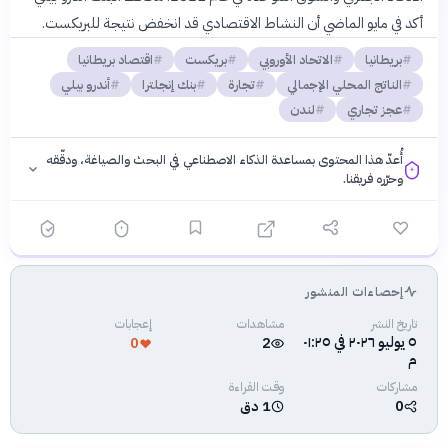
أكد في مايو الماضي أن النشاط الاقتصادي قد انخفض نتيجة للبريكست.
بريطانيا
الاتحاد الأوروبي
بريكست
اقتصاد بريطانيا
الناتج المحلي الإجمالي
تجارة
بنك إنجلترا
أندرو بيلي
عجز تجاري
لندن
أُعدّ هذا المحتوى بمساعدة الذكاء الاصطناعي في البحث والصياغة، ودقّقه
وحرّره فريقنا.
إحصاءات المنشور
فلسفتنا المعرفية
·
سياسة الذكاء الاصطناعي
تاريخ النشر
مشاهدات
إعجابات
٥ يوليو ٢٠٢٦ في ٠١:٢٥
0
2
م
مشاركات
وقت القراءة
0
1 دق