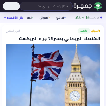
هل تبحث عن شيء؟
تدافع
أسواق
ناس
روح
كل الأقسام
شيفر
آخر تحديث
قبل 4 دقائق
أسواق
خلاصة
الشهر الماضي
›
الاقتصاد البريطاني يخسر 6% جراء البريكست