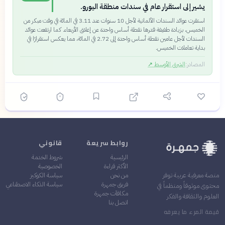
يشير إلى استقرار عام في سندات منطقة اليورو.
استقرت عوائد السندات الألمانية لأجل 10 سنوات عند 3.11 في المائة في وقت مبكر من
الخميس، بزيادة طفيفة قدرها نقطة أساس واحدة عن إغلاق الأربعاء. كما ارتفعت عوائد
السندات لأجل عامين نقطة أساس واحدة إلى 2.72 في المائة، مما يعكس استقرارًا في
بداية تعاملات الخميس.
المصادر:
الشرق الأوسط
↗
روابط سريعة
قانوني
الرئيسية
شروط الخدمة
الأكثر قراءة
الخصوصية
من نحن
سياسة الكوكيز
منصة معرفية عربية توفر
فريق جمهرة
سياسة الذكاء الاصطناعي
محتوى موثوقاً ومنظماً في
مكافآت جمهرة
العلوم والثقافة والفكر
اتصل بنا
قيمة المرء ما يعرفه