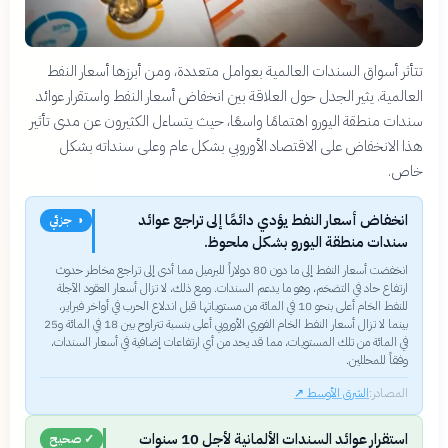
تتأثر أسواق السندات العالمية بعوامل متعددة، ومن أبرزها أسعار النفط
العالمية. يثير الجدل حول العلاقة بين انخفاض أسعار النفط واستقرار عوائد
سندات منطقة اليورو اهتمامًا واسعًا، حيث يتساءل الكثيرون عن مدى تأثير
هذا الانخفاض على الاقتصاد الأوروبي بشكل عام وعلى سنداته بشكل
خاص.
انخفاض أسعار النفط يؤدي دائمًا إلى تراجع عوائد
◑ جزئي
سندات منطقة اليورو بشكل ملحوظ.
انخفضت أسعار النفط إلى ما دون 80 دولاراً للبرميل مما أدى إلى تراجع مخاطر حدوث
ارتفاع حاد في التضخم، وهو ما يدعم السندات. ومع ذلك، لا تزال أسعار العقود الآجلة
للنفط الخام أعلى بنحو 10 في المائة من مستوياتها قبل اندلاع الحرب في أواخر فبراير،
بينما لا تزال أسعار النفط الخام الفوري الأوروبي أعلى بنسبة تتراوح بين 18 في المائة و25
في المائة من تلك المستويات، مما قد يحد من أي ارتفاعات إضافية في أسعار السندات،
وفقاً للمحللين.
المصادر:
الشرق الأوسط
↗
استقرار عوائد السندات الألمانية لأجل 10 سنوات
✓ صحيح