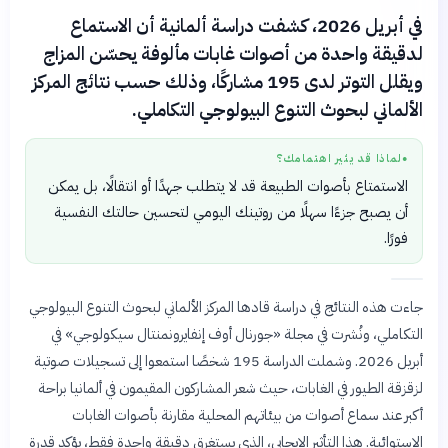
في أبريل 2026، كشفت دراسة ألمانية أن الاستماع
لدقيقة واحدة من أصوات غابات مألوفة يحسّن المزاج
ويقلل التوتر لدى 195 مشاركًا، وذلك حسب نتائج المركز
الألماني لبحوث التنوع البيولوجي التكاملي.
لماذا قد يثير اهتمامك؟
●
الاستمتاع بأصوات الطبيعة قد لا يتطلب جهدًا أو انتقالًا، بل يمكن
أن يصبح جزءًا سهلًا من روتينك اليومي لتحسين حالتك النفسية
فورًا.
جاءت هذه النتائج في دراسة قادها المركز الألماني لبحوث التنوع البيولوجي
التكاملي، ونُشرت في مجلة «جورنال أوف إنفايرونمنتال سيكولوجي» في
أبريل 2026. وشملت الدراسة 195 شخصًا استمعوا إلى تسجيلات صوتية
لزقزقة الطيور في الغابات، حيث شعر المشاركون المقيمون في ألمانيا براحة
أكبر عند سماع أصوات من بيئاتهم المحلية مقارنة بأصوات الغابات
الاستوائية. هذا التأثير الإيجابي، الذي يستغرق دقيقة واحدة فقط، يؤكد قدرة