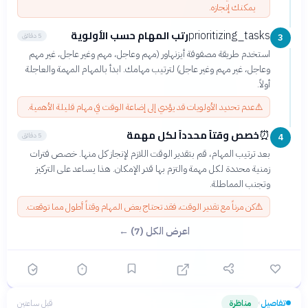
يمكنك إنجازه.
رتب المهام حسب الأولوية
prioritizing_tasks
5 دقائق
3
استخدم طريقة مصفوفة أيزنهاور (مهم وعاجل، مهم وغير عاجل، غير مهم
وعاجل، غير مهم وغير عاجل) لترتيب مهامك. ابدأ بالمهام المهمة والعاجلة
أولاً.
⚠️
عدم تحديد الأولويات قد يؤدي إلى إضاعة الوقت في مهام قليلة الأهمية.
خصص وقتاً محدداً لكل مهمة
⏰
5 دقائق
4
بعد ترتيب المهام، قم بتقدير الوقت اللازم لإنجاز كل منها. خصص فترات
زمنية محددة لكل مهمة والتزم بها قدر الإمكان. هذا يساعد على التركيز
وتجنب المماطلة.
⚠️
كن مرناً مع تقدير الوقت، فقد تحتاج بعض المهام وقتاً أطول مما توقعت.
اعرض الكل (7) ←
تفاصيل
مناظرة
قبل ساعتين
›