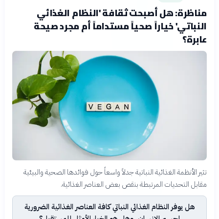
مناظرة: هل أصبحت ثقافة 'النظام الغذائي
النباتي' خياراً صحياً مستداماً أم مجرد صيحة
عابرة؟
تثير الأنظمة الغذائية النباتية جدلاً واسعاً حول فوائدها الصحية والبيئية
مقابل التحديات المرتبطة بنقص بعض العناصر الغذائية.
هل يوفر النظام الغذائي النباتي كافة العناصر الغذائية الضرورية
لجسم الإنسان، وهل هو الخيار الأمثل للمستقبل؟