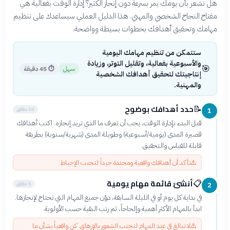
هل تشعر بأن يومك يمر بسرعة دون إنجاز الكثير؟ إدارة الوقت بفعالية هي
مفتاح النجاح الشخصي والمهني. هذا الدليل العملي سيساعدك على تنظيم
مهامك وتحقيق أهدافك بخطوات بسيطة وواضحة.
ستتمكن من تنظيم مهامك اليومية
والأسبوعية بفعالية، وتقليل التوتر، وزيادة
🎯
سهل
⏱
45 دقيقة
إنتاجيتك لتحقيق أهدافك الشخصية
والمهنية.
حدد أهدافك بوضوح
📝
10 دقائق
1
قبل البدء بإدارة الوقت، يجب أن تعرف ما الذي تريد إنجازه. اكتب أهدافك
قصيرة المدى (يومية/أسبوعية) وطويلة المدى (شهرية/سنوية) بطريقة
قابلة للقياس والتحقيق.
⚠️
تأكد أن أهدافك واقعية ومحددة جيداً لتجنب الإحباط.
أنشئ قائمة مهام يومية
📋
5 دقائق
2
في بداية كل يوم أو في الليلة السابقة، دوّن جميع المهام التي تحتاج لإنجازها.
ابدأ بالمهام الأكثر أهمية وإلحاحاً، ثم رتب البقية حسب الأولوية.
⚠️
لا تبالغ في عدد المهام لتجنب الشعور بالإرهاق. كن واقعياً بشأن ما