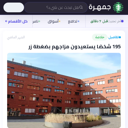
هل تبحث عن شيء؟
تدافع
أسواق
ناس
روح
كل الأقسام
شيفر
آخر تحديث
قبل 7 دقائق
تفاصيل
خلاصة
الشهر الماضي
›
195 شخصًا يستعيدون مزاجهم بضغطة زر