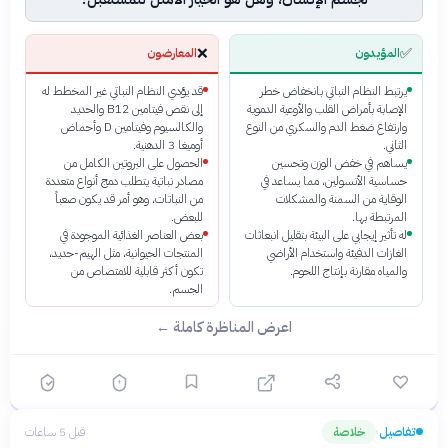
❌
✅
المؤيدون
المعارضون
يرتبط النظام النباتي بانخفاض خطر
قد يؤدي النظام النباتي غير المخطط له
الإصابة بأمراض القلب والأوعية الدموية
إلى نقص فيتامين B12 والحديد
وارتفاع ضغط الدم والسكري من النوع
والكالسيوم وفيتامين D وأحماض
الثاني.
أوميغا 3 الدهنية.
يساهم في خفض الوزن وتحسين
الحصول على البروتين الكامل من
حساسية الأنسولين، مما يساعد في
مصادر نباتية يتطلب دمج أنواع متعددة
الوقاية من السمنة والمشكلات
من النباتات، وهو أمر قد يكون صعباً
المرتبطة بها.
للبعض.
له تأثير إيجابي على البيئة بتقليل انبعاثات
بعض العناصر الغذائية الموجودة في
الغازات الدفيئة واستخدام الأراضي
المنتجات الحيوانية، مثل الهيم-حديد،
والمياه مقارنة بإنتاج اللحوم.
تكون أكثر قابلية للامتصاص من
الجسم.
اعرض المناظرة كاملة ←
تفاصيل
خلاصة
قبل 5 ساعات
›