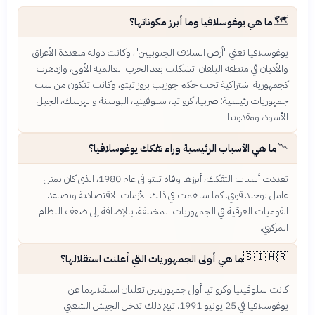
🗺️
ما هي يوغوسلافيا وما أبرز مكوناتها؟
يوغوسلافيا تعني "أرض السلاف الجنوبيين"، وكانت دولة متعددة الأعراق
والأديان في منطقة البلقان. تشكلت بعد الحرب العالمية الأولى، وازدهرت
كجمهورية اشتراكية تحت حكم جوزيب بروز تيتو، وكانت تتكون من ست
جمهوريات رئيسية: صربيا، كرواتيا، سلوفينيا، البوسنة والهرسك، الجبل
الأسود، ومقدونيا.
📉
ما هي الأسباب الرئيسية وراء تفكك يوغوسلافيا؟
تعددت أسباب التفكك، أبرزها وفاة تيتو في عام 1980، الذي كان يمثل
عامل توحيد قوي. كما ساهمت في ذلك الأزمات الاقتصادية وتصاعد
القوميات العرقية في الجمهوريات المختلفة، بالإضافة إلى ضعف النظام
المركزي.
🇸🇮🇭🇷
ما هي أولى الجمهوريات التي أعلنت استقلالها؟
كانت سلوفينيا وكرواتيا أول جمهوريتين تعلنان استقلالهما عن
يوغوسلافيا في 25 يونيو 1991. تبع ذلك تدخل الجيش الشعبي