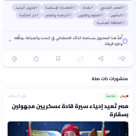
العصر العباسي
بغداد
الحضارة الإسلامية
هارون الرشيد
المأمون
العلوم والفنون
الترجمة والعلم
دار الحكمة
الخلافة العباسية
أُعدّ هذا المحتوى بمساعدة الذكاء الاصطناعي في البحث والصياغة، ودقّقه
وحرّره فريقنا.
1
منشورات ذات صلة
فلسفتنا المعرفية
·
سياسة الذكاء الاصطناعي
زمان
خلاصة
قبل 3 ساعات
›
مصر تُعيد إحياء سيرة قادة عسكريين مجهولين
بسقارة