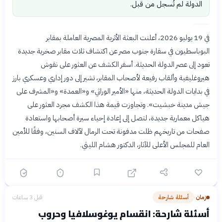
الدولة لم تُسجل من قبل.
في 19 يوليو 2026، أعلنت البعثة الأثرية المصرية العاملة بمقابر
البوباسطيون في سقارة جنوب مصر عن اكتشاف ثلاث مقابر صخرية جديدة
تعود إلى عصر الدولة الحديثة. أسفر الكشف عن العثور على نقوش
هيروغليفية وألقاب رفيعة لأصحاب المقابر، تشير إلى دور إداري وعسكري بارز
في بدايات الدولة الحديثة، منها «الأمير الوراثي» و«العمدة» و«المشرف على
جيش مدينة خبشيت». وتجاوزت قيمة هذا الكشف مجرد العثور على
هياكل معمارية جديدة، لتصل إلى إعادة إحياء سيرة أصحابها واستعادة
صفحات من تاريخهم ظلت مدفونة تحت الرمال لآلاف السنين، وفقًا للأمين
العام للمجلس الأعلى للآثار، الدكتور هشام الليثي.
زمان
أسئلة شارحة
قبل 3 ساعات
›
أسئلة شارحة: انقسام يوغوسلافيا وحروب