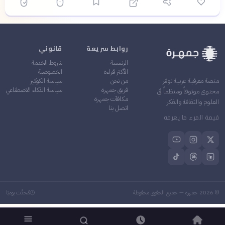
روابط سريعة
قانوني
الرئيسية
شروط الخدمة
الأكثر قراءة
الخصوصية
من نحن
سياسة الكوكيز
منصة معرفية عربية توفر
فريق جمهرة
سياسة الذكاء الاصطناعي
محتوى موثوقاً ومنظماً في
مكافآت جمهرة
العلوم والثقافة والفكر
اتصل بنا
قيمة المرء ما يعرفه
©
2026
جمهرة — جميع الحقوق محفوظة
مُحدَّث يوميًا