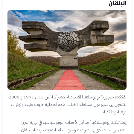
البلقان
تفككت جمهورية يوغوسلافيا الاتحادية الاشتراكية بين عامي 1991 و 2008،
لتتحول إلى سبع دول مستقلة. تخللت هذه العملية حروب عنيفة وتوترات
عرقية وطائفية.
يُعد تفكك يوغوسلافيا أحد أبرز الأحداث الجيوسياسية في نهاية القرن
العشرين، حيث أدى إلى صراعات وحروب دامية غيّرت خريطة البلقان.