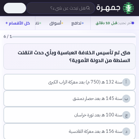
هل تبحث عن شيء؟
تدافع
أسواق
ناس
روح
كل الأقسام
شيف
آخر تحديث
قبل 10 دقائق
6
/
1
متى تم تأسيس الخلافة العباسية وبأي حدث انتقلت
السلطة من الدولة الأموية؟
سنة 132 هـ (750 م) بعد معركة الزاب الكبرى
أ
سنة 145 هـ بعد حصار دمشق
ب
سنة 100 هـ بعد ثورة خراسان
ج
سنة 156 هـ بعد معركة القادسية
د